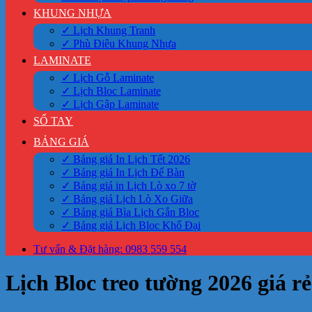
KHUNG NHỰA
✓ Lịch Khung Tranh
✓ Phù Điêu Khung Nhựa
LAMINATE
✓ Lịch Gỗ Laminate
✓ Lịch Bloc Laminate
✓ Lịch Gập Laminate
SỔ TAY
BẢNG GIÁ
✓ Bảng giá In Lịch Tết 2026
✓ Bảng giá In Lịch Để Bàn
✓ Bảng giá in Lịch Lò xo 7 tờ
✓ Bảng giá Lịch Lò Xo Giữa
✓ Bảng giá Bìa Lịch Gắn Bloc
✓ Bảng giá Lịch Bloc Khổ Đại
Tư vấn & Đặt hàng: 0983 559 554
Lịch Bloc treo tường 2026 giá rẻ