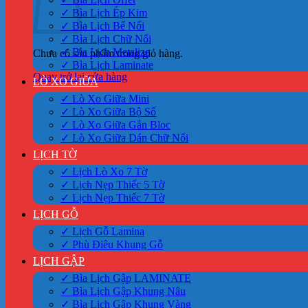
✓ Bìa Lịch Ép Kim
✓ Bìa Lịch Bế Nổi
✓ Bìa Lịch Chữ Nổi
✓ Bìa Lịch Metalize
Chưa có sản phẩm trong giỏ hàng.
✓ Bìa Lịch Laminate
Quay trở lại cửa hàng
LÒ XO GIỮA
✓ Lò Xo Giữa Mini
✓ Lò Xo Giữa Bộ Số
✓ Lò Xo Giữa Gắn Bloc
✓ Lò Xo Giữa Dán Chữ Nổi
LỊCH TỜ
✓ Lịch Lò Xo 7 Tờ
✓ Lịch Nẹp Thiếc 5 Tờ
✓ Lịch Nẹp Thiếc 7 Tờ
LỊCH GỖ
✓ Lịch Gỗ Lamina
✓ Phù Điêu Khung Gỗ
LỊCH GẬP
✓ Bìa Lịch Gập LAMINATE
✓ Bìa Lịch Gập Khung Nâu
✓ Bìa Lịch Gập Khung Vàng