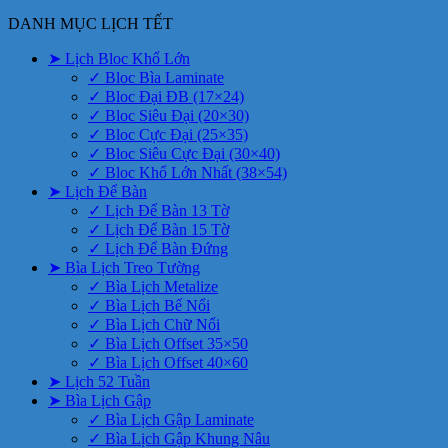
DANH MỤC LỊCH TẾT
➤ Lịch Bloc Khổ Lớn
✓ Bloc Bìa Laminate
✓ Bloc Đại ĐB (17×24)
✓ Bloc Siêu Đại (20×30)
✓ Bloc Cực Đại (25×35)
✓ Bloc Siêu Cực Đại (30×40)
✓ Bloc Khổ Lớn Nhất (38×54)
➤ Lịch Để Bàn
✓ Lịch Để Bàn 13 Tờ
✓ Lịch Để Bàn 15 Tờ
✓ Lịch Để Bàn Đứng
➤ Bìa Lịch Treo Tường
✓ Bìa Lịch Metalize
✓ Bìa Lịch Bế Nổi
✓ Bìa Lịch Chữ Nổi
✓ Bìa Lịch Offset 35×50
✓ Bìa Lịch Offset 40×60
➤ Lịch 52 Tuần
➤ Bìa Lịch Gập
✓ Bìa Lịch Gập Laminate
✓ Bìa Lịch Gập Khung Nâu