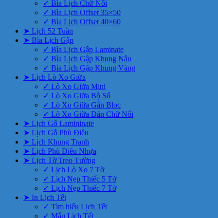
✓ Bìa Lịch Chữ Nổi
✓ Bìa Lịch Offset 35×50
✓ Bìa Lịch Offset 40×60
➤ Lịch 52 Tuần
➤ Bìa Lịch Gập
✓ Bìa Lịch Gập Laminate
✓ Bìa Lịch Gập Khung Nâu
✓ Bìa Lịch Gập Khung Vàng
➤ Lịch Lò Xo Giữa
✓ Lò Xo Giữa Mini
✓ Lò Xo Giữa Bộ Số
✓ Lò Xo Giữa Gắn Bloc
✓ Lò Xo Giữa Dán Chữ Nổi
➤ Lịch Gỗ Lamininate
➤ Lịch Gỗ Phù Điêu
➤ Lịch Khung Tranh
➤ Lịch Phù Điêu Nhựa
➤ Lịch Tờ Treo Tường
✓ Lịch Lò Xo 7 Tờ
✓ Lịch Nẹp Thiếc 5 Tờ
✓ Lịch Nẹp Thiếc 7 Tờ
➤ In Lịch Tết
✓ Tìm hiểu Lịch Tết
✓ Mẫu Lịch Tết