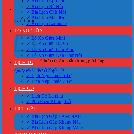
✓ Bìa Lịch Ép Kim
✓ Bìa Lịch Bế Nổi
0
✓ Bìa Lịch Chữ Nổi
✓ Bìa Lịch Metalize
Giỏ hàng
✓ Bìa Lịch Laminate
LÒ XO GIỮA
✓ Lò Xo Giữa Mini
✓ Lò Xo Giữa Bộ Số
✓ Lò Xo Giữa Gắn Bloc
✓ Lò Xo Giữa Dán Chữ Nổi
Chưa có sản phẩm trong giỏ hàng.
LỊCH TỜ
✓ Lịch Lò Xo 7 Tờ
Quay trở lại cửa hàng
✓ Lịch Nẹp Thiếc 5 Tờ
✓ Lịch Nẹp Thiếc 7 Tờ
LỊCH GỖ
✓ Lịch Gỗ Lamina
✓ Phù Điêu Khung Gỗ
LỊCH GẬP
✓ Bìa Lịch Gập LAMINATE
✓ Bìa Lịch Gập Khung Nâu
✓ Bìa Lịch Gập Khung Vàng