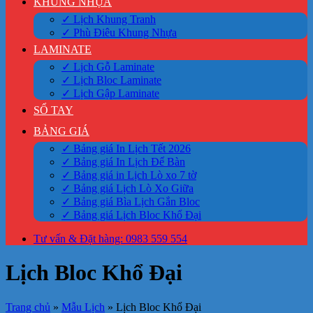
KHUNG NHỰA
✓ Lịch Khung Tranh
✓ Phù Điêu Khung Nhựa
LAMINATE
✓ Lịch Gỗ Laminate
✓ Lịch Bloc Laminate
✓ Lịch Gập Laminate
SỔ TAY
BẢNG GIÁ
✓ Bảng giá In Lịch Tết 2026
✓ Bảng giá In Lịch Để Bàn
✓ Bảng giá in Lịch Lò xo 7 tờ
✓ Bảng giá Lịch Lò Xo Giữa
✓ Bảng giá Bìa Lịch Gắn Bloc
✓ Bảng giá Lịch Bloc Khổ Đại
Tư vấn & Đặt hàng: 0983 559 554
Lịch Bloc Khổ Đại
Trang chủ
»
Mẫu Lịch
»
Lịch Bloc Khổ Đại