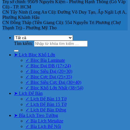
Trụ sở chính: 950/9 Nguyễn Kiệm - Phường Hạnh Thông (Gò Vấp
Cũ) - TP. HCM
CN Tây Ninh (Long An Cũ): Đường Võ Duy Tạo, Ấp Ngãi Lợi A,
Phường Khánh Hậu
CN Đồng Tháp (Tiền Giang Cũ): 554 Nguyễn Tri Phương (Chợ
Thạnh Trị) - Phường Mỹ Tho
Tìm kiếm:
➤ Lịch Bloc Khổ Lớn
✓ Bloc Bìa Laminate
✓ Bloc Đại ĐB (17×24)
✓ Bloc Siêu Đại (20×30)
✓ Bloc Cực Đại (25×35)
✓ Bloc Siêu Cực Đại (30×40)
✓ Bloc Khổ Lớn Nhất (38×54)
➤ Lịch Để Bàn
✓ Lịch Để Bàn 13 Tờ
✓ Lịch Để Bàn 15 Tờ
✓ Lịch Để Bàn Đứng
➤ Bìa Lịch Treo Tường
✓ Bìa Lịch Metalize
✓ Bìa Lịch Bế Nổi