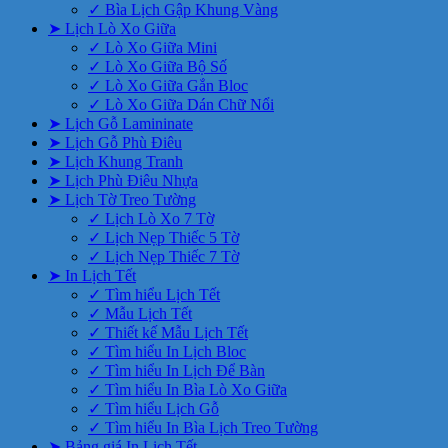
✓ Bìa Lịch Gập Khung Vàng
➤ Lịch Lò Xo Giữa
✓ Lò Xo Giữa Mini
✓ Lò Xo Giữa Bộ Số
✓ Lò Xo Giữa Gắn Bloc
✓ Lò Xo Giữa Dán Chữ Nổi
➤ Lịch Gỗ Lamininate
➤ Lịch Gỗ Phù Điêu
➤ Lịch Khung Tranh
➤ Lịch Phù Điêu Nhựa
➤ Lịch Tờ Treo Tường
✓ Lịch Lò Xo 7 Tờ
✓ Lịch Nẹp Thiếc 5 Tờ
✓ Lịch Nẹp Thiếc 7 Tờ
➤ In Lịch Tết
✓ Tìm hiểu Lịch Tết
✓ Mẫu Lịch Tết
✓ Thiết kế Mẫu Lịch Tết
✓ Tìm hiểu In Lịch Bloc
✓ Tìm hiểu In Lịch Để Bàn
✓ Tìm hiểu In Bìa Lò Xo Giữa
✓ Tìm hiểu Lịch Gỗ
✓ Tìm hiểu In Bìa Lịch Treo Tường
➤ Bảng giá In Lịch Tết