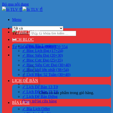
Bỏ qua nội dung
Menu
>
Tìm kiếm:
LỊCH BLOC
✓ Bloc Bìa Laminate
Tư vấn & Đặt hàng: 0983 559 554
✓ Bloc Lịch Đại (17×24)
0
✓ Bloc Siêu Đại (20×30)
✓ Bloc Cực Đại (25×35)
✓ Bloc Siêu Cực Đại (30×40)
✓ Bloc khổ lớn nhất (38×54)
✓ Lịch Bloc 52 Tuần (30×40)
LỊCH ĐỂ BÀN
✓ Lịch Để Bàn 13 Tờ
✓ Lịch Để Bàn 15 Tờ
Chưa có sản phẩm trong giỏ hàng.
✓ Lịch Để Bàn Đứng
Quay trở lại cửa hàng
BÌA LỊCH
✓ Bìa Lịch Offet