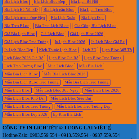
Bìa Lịch Bloc
Bìa Lịch Bloc Đẹp
Bìa Lịch Bế Nổi
Bìa Lịch Bế Nổi 3D
Bìa Lịch gắn Bloc
Bìa Lịch Treo Bloc
Bìa Lịch treo tường Đẹp
Bìa Lịch Xuân
Bìa Lịch Đẹp
Bìa Treo BLoc
Bìa Treo Lịch BLoc
Gia Công Bìa Lịch BLoc
Giá Bìa Lịch Bloc
Giá Lịch Bloc
Giá Lịch Bloc 2026
Giá Lịch Bloc Treo Tường
In Lịch Bloc 2026
In Lịch Bloc Giá Rẻ
In Lịch Bloc Đẹp
Kích Thước Lịch Bloc
Lịch 3D
Lịch Bloc 365 Tờ
Lịch Bloc 2026 Giá Rẻ
Lịch Bloc Giá Rẻ
Lịch Bloc Treo Tường
Lịch Treo Tường Bloc
Mua Lich Bloc
Mẫu Bìa Lịch
Mẫu Bìa Lịch BLoc
Mẫu Bìa Lịch Bloc 2026
Mẫu Bìa Lịch BLoc Treo Tường
Mẫu Bìa Lịch Treo Tường
Mẫu Lịch Bloc
Mẫu Lịch Bloc 365 Ngày
Mẫu Lịch Bloc 2026
Mẫu Lịch Bloc Khổ Đại
Mẫu Lịch Bloc Siêu Đại
Mẫu Lịch Bloc Treo Tường
Mẫu Lịch Bloc Treo Tường Đẹp
Mẫu Lịch Bloc Đẹp 2026
Ép Kim Bìa Lịch
CÔNG TY IN LỊCH TẾT © TƯƠNG LAI VIỆT
☝️
Hotline/Zalo: 0983.559.554 - 0913.559.554 - 0937.559.554