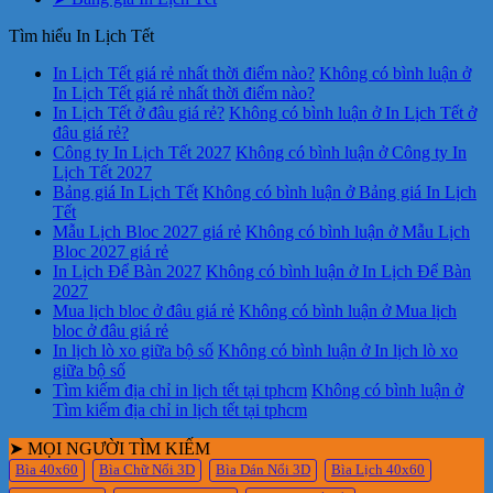
Tìm hiểu In Lịch Tết
In Lịch Tết giá rẻ nhất thời điểm nào?
Không có bình luận
ở
In Lịch Tết giá rẻ nhất thời điểm nào?
In Lịch Tết ở đâu giá rẻ?
Không có bình luận
ở In Lịch Tết ở
đâu giá rẻ?
Công ty In Lịch Tết 2027
Không có bình luận
ở Công ty In
Lịch Tết 2027
Bảng giá In Lịch Tết
Không có bình luận
ở Bảng giá In Lịch
Tết
Mẫu Lịch Bloc 2027 giá rẻ
Không có bình luận
ở Mẫu Lịch
Bloc 2027 giá rẻ
In Lịch Để Bàn 2027
Không có bình luận
ở In Lịch Để Bàn
2027
Mua lịch bloc ở đâu giá rẻ
Không có bình luận
ở Mua lịch
bloc ở đâu giá rẻ
In lịch lò xo giữa bộ số
Không có bình luận
ở In lịch lò xo
giữa bộ số
Tìm kiếm địa chỉ in lịch tết tại tphcm
Không có bình luận
ở
Tìm kiếm địa chỉ in lịch tết tại tphcm
➤ MỌI NGƯỜI TÌM KIẾM
Bìa 40x60
Bìa Chữ Nổi 3D
Bìa Dán Nổi 3D
Bìa Lịch 40x60