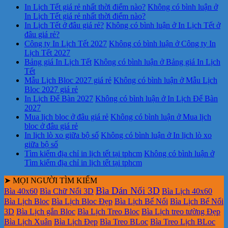
In Lịch Tết giá rẻ nhất thời điểm nào?
Không có bình luận
ở
In Lịch Tết giá rẻ nhất thời điểm nào?
In Lịch Tết ở đâu giá rẻ?
Không có bình luận
ở In Lịch Tết ở
đâu giá rẻ?
Công ty In Lịch Tết 2027
Không có bình luận
ở Công ty In
Lịch Tết 2027
Bảng giá In Lịch Tết
Không có bình luận
ở Bảng giá In Lịch
Tết
Mẫu Lịch Bloc 2027 giá rẻ
Không có bình luận
ở Mẫu Lịch
Bloc 2027 giá rẻ
In Lịch Để Bàn 2027
Không có bình luận
ở In Lịch Để Bàn
2027
Mua lịch bloc ở đâu giá rẻ
Không có bình luận
ở Mua lịch
bloc ở đâu giá rẻ
In lịch lò xo giữa bộ số
Không có bình luận
ở In lịch lò xo
giữa bộ số
Tìm kiếm địa chỉ in lịch tết tại tphcm
Không có bình luận
ở
Tìm kiếm địa chỉ in lịch tết tại tphcm
➤ MỌI NGƯỜI TÌM KIẾM
Bìa Dán Nổi 3D
Bìa 40x60
Bìa Chữ Nổi 3D
Bìa Lịch 40x60
Bìa Lịch Bloc
Bìa Lịch Bloc Đẹp
Bìa Lịch Bế Nổi
Bìa Lịch Bế Nổi
3D
Bìa Lịch gắn Bloc
Bìa Lịch Treo Bloc
Bìa Lịch treo tường Đẹp
Bìa Lịch Xuân
Bìa Lịch Đẹp
Bìa Treo BLoc
Bìa Treo Lịch BLoc