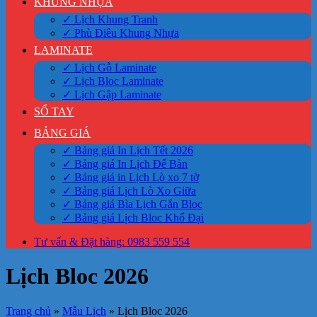
KHUNG NHỰA
✓ Lịch Khung Tranh
✓ Phù Điêu Khung Nhựa
LAMINATE
✓ Lịch Gỗ Laminate
✓ Lịch Bloc Laminate
✓ Lịch Gập Laminate
SỔ TAY
BẢNG GIÁ
✓ Bảng giá In Lịch Tết 2026
✓ Bảng giá In Lịch Để Bàn
✓ Bảng giá in Lịch Lò xo 7 tờ
✓ Bảng giá Lịch Lò Xo Giữa
✓ Bảng giá Bìa Lịch Gắn Bloc
✓ Bảng giá Lịch Bloc Khổ Đại
Tư vấn & Đặt hàng: 0983 559 554
Lịch Bloc 2026
Trang chủ
»
Mẫu Lịch
»
Lịch Bloc 2026