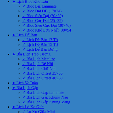
➤ Lịch Bloc Khổ Lớn
✓ Bloc Bìa Laminate
✓ Bloc Đại ĐB (17×24)
✓ Bloc Siêu Đại (20×30)
✓ Bloc Cực Đại (25×35)
✓ Bloc Siêu Cực Đại (30×40)
✓ Bloc Khổ Lớn Nhất (38×54)
➤ Lịch Để Bàn
✓ Lịch Để Bàn 13 Tờ
✓ Lịch Để Bàn 15 Tờ
✓ Lịch Để Bàn Đứng
➤ Bìa Lịch Treo Tường
✓ Bìa Lịch Metalize
✓ Bìa Lịch Bế Nổi
✓ Bìa Lịch Chữ Nổi
✓ Bìa Lịch Offset 35×50
✓ Bìa Lịch Offset 40×60
➤ Lịch 52 Tuần
➤ Bìa Lịch Gập
✓ Bìa Lịch Gập Laminate
✓ Bìa Lịch Gập Khung Nâu
✓ Bìa Lịch Gập Khung Vàng
➤ Lịch Lò Xo Giữa
✓ Lò Xo Giữa Mini