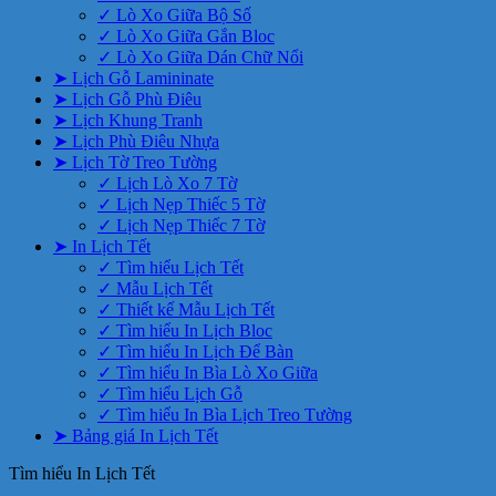
✓ Lò Xo Giữa Bộ Số
✓ Lò Xo Giữa Gắn Bloc
✓ Lò Xo Giữa Dán Chữ Nổi
➤ Lịch Gỗ Lamininate
➤ Lịch Gỗ Phù Điêu
➤ Lịch Khung Tranh
➤ Lịch Phù Điêu Nhựa
➤ Lịch Tờ Treo Tường
✓ Lịch Lò Xo 7 Tờ
✓ Lịch Nẹp Thiếc 5 Tờ
✓ Lịch Nẹp Thiếc 7 Tờ
➤ In Lịch Tết
✓ Tìm hiểu Lịch Tết
✓ Mẫu Lịch Tết
✓ Thiết kế Mẫu Lịch Tết
✓ Tìm hiểu In Lịch Bloc
✓ Tìm hiểu In Lịch Để Bàn
✓ Tìm hiểu In Bìa Lò Xo Giữa
✓ Tìm hiểu Lịch Gỗ
✓ Tìm hiểu In Bìa Lịch Treo Tường
➤ Bảng giá In Lịch Tết
Tìm hiểu In Lịch Tết