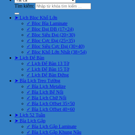
Tìm kiếm:
➤ Lịch Bloc Khổ Lớn
✓ Bloc Bìa Laminate
✓ Bloc Đại ĐB (17×24)
✓ Bloc Siêu Đại (20×30)
✓ Bloc Cực Đại (25×35)
✓ Bloc Siêu Cực Đại (30×40)
✓ Bloc Khổ Lớn Nhất (38×54)
➤ Lịch Để Bàn
✓ Lịch Để Bàn 13 Tờ
✓ Lịch Để Bàn 15 Tờ
✓ Lịch Để Bàn Đứng
➤ Bìa Lịch Treo Tường
✓ Bìa Lịch Metalize
✓ Bìa Lịch Bế Nổi
✓ Bìa Lịch Chữ Nổi
✓ Bìa Lịch Offset 35×50
✓ Bìa Lịch Offset 40×60
➤ Lịch 52 Tuần
➤ Bìa Lịch Gập
✓ Bìa Lịch Gập Laminate
✓ Bìa Lịch Gập Khung Nâu