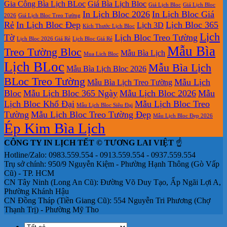
Gia Công Bìa Lịch BLoc
Giá Bìa Lịch Bloc
Giá Lịch Bloc
Giá Lịch Bloc
In Lịch Bloc 2026
In Lịch Bloc Giá
2026
Giá Lịch Bloc Treo Tường
Rẻ
In Lịch Bloc Đẹp
Lịch Bloc 365
Lịch 3D
Kích Thước Lịch Bloc
Lịch
Tờ
Lịch Bloc Treo Tường
Lịch Bloc 2026 Giá Rẻ
Lịch Bloc Giá Rẻ
Mẫu Bìa
Treo Tường Bloc
Mẫu Bìa Lịch
Mua Lich Bloc
Lịch BLoc
Mẫu Bìa Lịch
Mẫu Bìa Lịch Bloc 2026
BLoc Treo Tường
Mẫu Lịch
Mẫu Bìa Lịch Treo Tường
Bloc
Mẫu Lịch Bloc 365 Ngày
Mẫu Lịch Bloc 2026
Mẫu
Lịch Bloc Khổ Đại
Mẫu Lịch Bloc Treo
Mẫu Lịch Bloc Siêu Đại
Tường
Mẫu Lịch Bloc Treo Tường Đẹp
Mẫu Lịch Bloc Đẹp 2026
Ép Kim Bìa Lịch
CÔNG TY IN LỊCH TẾT © TƯƠNG LAI VIỆT
☝️
Hotline/Zalo: 0983.559.554 - 0913.559.554 - 0937.559.554
Trụ sở chính: 950/9 Nguyễn Kiệm - Phường Hạnh Thông (Gò Vấp
Cũ) - TP. HCM
CN Tây Ninh (Long An Cũ): Đường Võ Duy Tạo, Ấp Ngãi Lợi A,
Phường Khánh Hậu
CN Đồng Tháp (Tiền Giang Cũ): 554 Nguyễn Tri Phương (Chợ
Thạnh Trị) - Phường Mỹ Tho