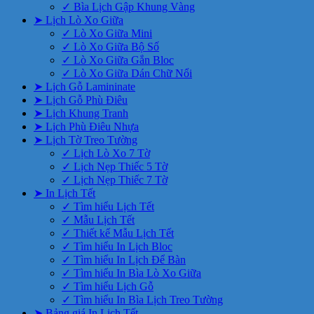
✓ Bìa Lịch Gập Khung Vàng
➤ Lịch Lò Xo Giữa
✓ Lò Xo Giữa Mini
✓ Lò Xo Giữa Bộ Số
✓ Lò Xo Giữa Gắn Bloc
✓ Lò Xo Giữa Dán Chữ Nổi
➤ Lịch Gỗ Lamininate
➤ Lịch Gỗ Phù Điêu
➤ Lịch Khung Tranh
➤ Lịch Phù Điêu Nhựa
➤ Lịch Tờ Treo Tường
✓ Lịch Lò Xo 7 Tờ
✓ Lịch Nẹp Thiếc 5 Tờ
✓ Lịch Nẹp Thiếc 7 Tờ
➤ In Lịch Tết
✓ Tìm hiểu Lịch Tết
✓ Mẫu Lịch Tết
✓ Thiết kế Mẫu Lịch Tết
✓ Tìm hiểu In Lịch Bloc
✓ Tìm hiểu In Lịch Để Bàn
✓ Tìm hiểu In Bìa Lò Xo Giữa
✓ Tìm hiểu Lịch Gỗ
✓ Tìm hiểu In Bìa Lịch Treo Tường
➤ Bảng giá In Lịch Tết