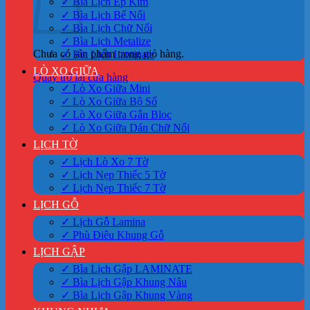
✓ Bìa Lịch Ép Kim
✓ Bìa Lịch Bế Nổi
✓ Bìa Lịch Chữ Nổi
✓ Bìa Lịch Metalize
Chưa có sản phẩm trong giỏ hàng.
✓ Bìa Lịch Laminate
LÒ XO GIỮA
Quay trở lại cửa hàng
✓ Lò Xo Giữa Mini
✓ Lò Xo Giữa Bộ Số
✓ Lò Xo Giữa Gắn Bloc
✓ Lò Xo Giữa Dán Chữ Nổi
LỊCH TỜ
✓ Lịch Lò Xo 7 Tờ
✓ Lịch Nẹp Thiếc 5 Tờ
✓ Lịch Nẹp Thiếc 7 Tờ
LỊCH GỖ
✓ Lịch Gỗ Lamina
✓ Phù Điêu Khung Gỗ
LỊCH GẬP
✓ Bìa Lịch Gập LAMINATE
✓ Bìa Lịch Gập Khung Nâu
✓ Bìa Lịch Gập Khung Vàng