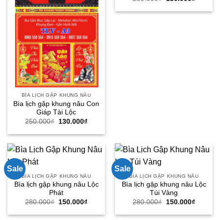
gốc
hiện
là:
tại
250.000₫.
là:
130.000
BÌA LỊCH GẬP KHUNG NÂU
Bìa lịch gập khung nâu Con
Giáp Tài Lộc
Giá
Giá
250.000
₫
130.000
₫
gốc
hiện
là:
tại
250.000₫.
là:
130.000₫.
Sale
Sale
BÌA LỊCH GẬP KHUNG NÂU
BÌA LỊCH GẬP KHUNG NÂU
Bìa lịch gập khung nâu Lộc
Bìa lịch gập khung nâu Lộc
Phát
Túi Vàng
Giá
Giá
Giá
Giá
280.000
₫
150.000
₫
280.000
₫
150.000
₫
gốc
hiện
gốc
hiện
là:
tại
là:
tại