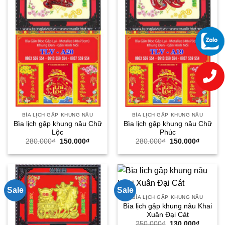
BÌA LỊCH GẬP KHUNG NÂU
BÌA LỊCH GẬP KHUNG NÂU
Bìa lịch gập khung nâu Chữ
Bìa lịch gập khung nâu Chữ
Lộc
Phúc
Giá
Giá
Giá
Giá
280.000
₫
150.000
₫
280.000
₫
150.000
₫
gốc
hiện
gốc
hiện
là:
tại
là:
tại
280.000₫.
là:
280.000₫.
là:
150.000₫.
150.000
Sale
Sale
BÌA LỊCH GẬP KHUNG NÂU
Bìa lịch gập khung nâu Khai
Xuân Đại Cát
Giá
Giá
250.000
₫
130.000
₫