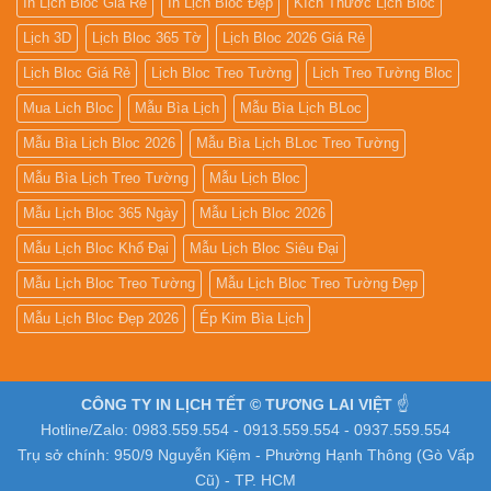
In Lịch Bloc Giá Rẻ
In Lịch Bloc Đẹp
Kích Thước Lịch Bloc
Lịch 3D
Lịch Bloc 365 Tờ
Lịch Bloc 2026 Giá Rẻ
Lịch Bloc Giá Rẻ
Lịch Bloc Treo Tường
Lịch Treo Tường Bloc
Mua Lich Bloc
Mẫu Bìa Lịch
Mẫu Bìa Lịch BLoc
Mẫu Bìa Lịch Bloc 2026
Mẫu Bìa Lịch BLoc Treo Tường
Mẫu Bìa Lịch Treo Tường
Mẫu Lịch Bloc
Mẫu Lịch Bloc 365 Ngày
Mẫu Lịch Bloc 2026
Mẫu Lịch Bloc Khổ Đại
Mẫu Lịch Bloc Siêu Đại
Mẫu Lịch Bloc Treo Tường
Mẫu Lịch Bloc Treo Tường Đẹp
Mẫu Lịch Bloc Đẹp 2026
Ép Kim Bìa Lịch
CÔNG TY IN LỊCH TẾT © TƯƠNG LAI VIỆT
☝️
Hotline/Zalo: 0983.559.554 - 0913.559.554 - 0937.559.554
Trụ sở chính: 950/9 Nguyễn Kiệm - Phường Hạnh Thông (Gò Vấp
Cũ) - TP. HCM