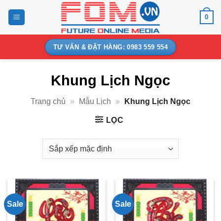
Bỏ
0
qua
nội
dung
TƯ VẤN & ĐẶT HÀNG: 0983 559 554
Khung Lịch Ngọc
Trang chủ
»
Mẫu Lịch
»
Khung Lịch Ngọc
LỌC
Sale
Sale