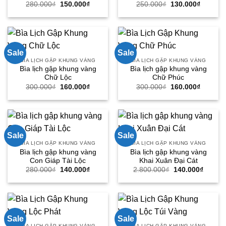
Giá
Giá
Giá
Giá
280.000
₫
150.000
₫
250.000
₫
130.000
₫
gốc
hiện
gốc
hiện
là:
tại
là:
tại
280.000₫.
là:
250.000₫.
là:
150.000₫.
130.000
Sale
Sale
BÌA LỊCH GẬP KHUNG VÀNG
BÌA LỊCH GẬP KHUNG VÀNG
Bìa lịch gập khung vàng
Bìa lịch gập khung vàng
Chữ Lộc
Chữ Phúc
Giá
Giá
Giá
Giá
300.000
₫
160.000
₫
300.000
₫
160.000
₫
gốc
hiện
gốc
hiện
là:
tại
là:
tại
300.000₫.
là:
300.000₫.
là:
160.000₫.
160.000
Sale
Sale
BÌA LỊCH GẬP KHUNG VÀNG
BÌA LỊCH GẬP KHUNG VÀNG
Bìa lịch gập khung vàng
Bìa lịch gập khung vàng
Con Giáp Tài Lộc
Khai Xuân Đại Cát
Giá
Giá
Giá
Giá
280.000
₫
140.000
₫
2.800.000
₫
140.000
₫
gốc
hiện
gốc
hiện
là:
tại
là:
tại
280.000₫.
là:
2.800.000₫.
là:
140.000₫.
140.00
Sale
Sale
BÌA LỊCH GẬP KHUNG VÀNG
BÌA LỊCH GẬP KHUNG VÀNG