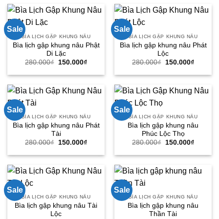
280.000₫.
là:
280.000₫.
là:
150.000₫.
150.000
Sale
Sale
BÌA LỊCH GẬP KHUNG NÂU
BÌA LỊCH GẬP KHUNG NÂU
Bìa lịch gập khung nâu Phật
Bìa lịch gập khung nâu Phát
Di Lặc
Lộc
Giá
Giá
Giá
Giá
280.000
₫
150.000
₫
280.000
₫
150.000
₫
gốc
hiện
gốc
hiện
là:
tại
là:
tại
280.000₫.
là:
280.000₫.
là:
150.000₫.
150.000
Sale
Sale
BÌA LỊCH GẬP KHUNG NÂU
BÌA LỊCH GẬP KHUNG NÂU
Bìa lịch gập khung nâu Phát
Bìa lịch gập khung nâu
Tài
Phúc Lộc Thọ
Giá
Giá
Giá
Giá
280.000
₫
150.000
₫
280.000
₫
150.000
₫
gốc
hiện
gốc
hiện
là:
tại
là:
tại
280.000₫.
là:
280.000₫.
là:
150.000₫.
150.000
Sale
Sale
BÌA LỊCH GẬP KHUNG NÂU
BÌA LỊCH GẬP KHUNG NÂU
Bìa lịch gập khung nâu Tài
Bìa lịch gập khung nâu
Lộc
Thần Tài