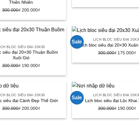
Thiên Nhiên
gốc
h
Giá
Giá
300.000
₫
200.000
₫
là:
tạ
gốc
hiện
300.000₫.
là
là:
tại
1
300.000₫.
là:
200.000₫.
LỊCH BLOC SIÊU ĐẠI 20X3
Sale
Lịch bloc siêu đại 20×30 Xuân
ỊCH BLOC SIÊU ĐẠI 20X30
oc siêu đại 20×30 Thuận Buồm
Giá
G
300.000
₫
175.000
₫
Xuôi Gió
gốc
h
Giá
Giá
300.000
₫
190.000
₫
là:
tạ
gốc
hiện
300.000₫.
là
là:
tại
1
300.000₫.
là:
190.000₫.
ỊCH BLOC SIÊU ĐẠI 20X30
LỊCH BLOC SIÊU ĐẠI 20X3
Sale
oc siêu đại Cảnh Đẹp Thế Giới
Lịch bloc siêu đại Lộc Khai
Giá
Giá
Giá
G
300.000
₫
200.000
₫
300.000
₫
190.000
₫
gốc
hiện
gốc
h
là:
tại
là:
tạ
300.000₫.
là:
300.000₫.
là
200.000₫.
1