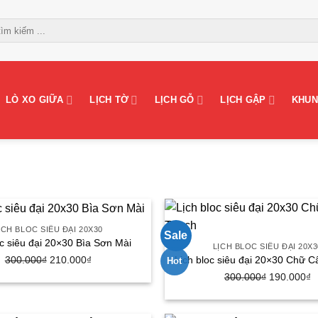
LÒ XO GIỮA
LỊCH TỜ
LỊCH GỖ
LỊCH GẬP
KHUN
ỊCH BLOC SIÊU ĐẠI 20X30
Sale
oc siêu đại 20×30 Bìa Sơn Mài
LỊCH BLOC SIÊU ĐẠI 20X3
Giá
Giá
Lịch bloc siêu đại 20×30 Chữ 
300.000
₫
210.000
₫
Hot
gốc
hiện
Giá
G
300.000
₫
190.000
₫
là:
tại
gốc
h
300.000₫.
là:
là:
tạ