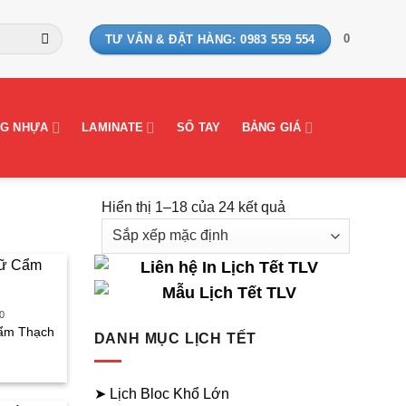
0
TƯ VẤN & ĐẶT HÀNG: 0983 559 554
G NHỰA
LAMINATE
SỔ TAY
BẢNG GIÁ
Hiển thị 1–18 của 24 kết quả
0
Cẩm Thạch
DANH MỤC LỊCH TẾT
iá
iện
➤ Lịch Bloc Khổ Lớn
i