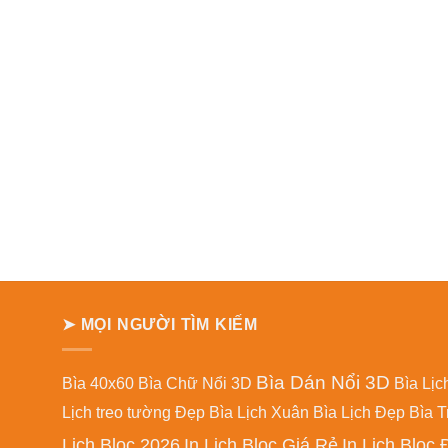
➤ MỌI NGƯỜI TÌM KIẾM
Bìa Dán Nổi 3D
Bìa 40x60
Bìa Chữ Nổi 3D
Bìa Lịc
Lịch treo tường Đẹp
Bìa Lịch Xuân
Bìa Lịch Đẹp
Bìa T
Lịch Bloc 2026
In Lịch Bloc Giá Rẻ
In Lịch Bloc