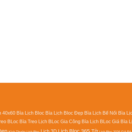
h 40x60
Bìa Lịch Bloc
Bìa Lịch Bloc Đẹp
Bìa Lịch Bế Nổi
Bìa Lị
reo BLoc
Bìa Treo Lịch BLoc
Gia Công Bìa Lịch BLoc
Giá Bìa L
 Đẹp
Lịch Bloc 365 Tờ
Lịch 3D
Kích Thước Lịch Bloc
Lịch Bloc 2026 Giá Rẻ