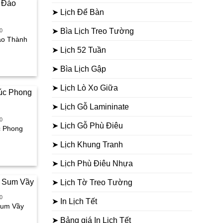
:
➤ Lịch Để Bàn
90.000₫.
➤ Bìa Lịch Treo Tường
0
Đáo Thành
➤ Lịch 52 Tuần
iá
➤ Bìa Lịch Gập
iện
i
➤ Lịch Lò Xo Giữa
:
90.000₫.
➤ Lịch Gỗ Lamininate
0
➤ Lịch Gỗ Phù Điêu
c Phong
➤ Lịch Khung Tranh
iá
iện
➤ Lịch Phù Điêu Nhựa
i
➤ Lịch Tờ Treo Tường
:
10.000₫.
0
➤ In Lịch Tết
 Sum Vầy
iá
➤ Bảng giá In Lịch Tết