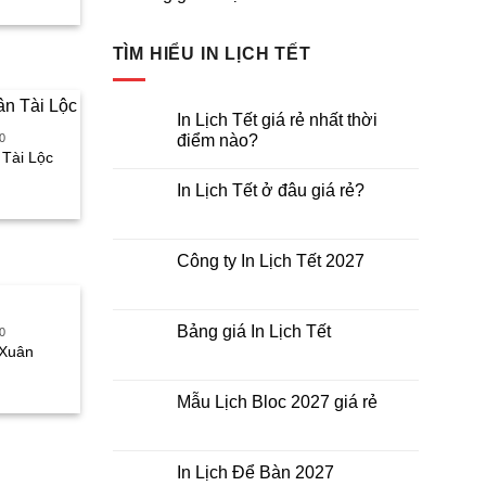
iện
i
TÌM HIỂU IN LỊCH TẾT
:
90.000₫.
In Lịch Tết giá rẻ nhất thời
0
điểm nào?
 Tài Lộc
Không
có
iá
In Lịch Tết ở đâu giá rẻ?
bình
luận
iện
Không
ở
có
i
In
bình
Lịch
luận
:
Công ty In Lịch Tết 2027
Tết
ở
giá
75.000₫.
In
Không
rẻ
Lịch
có
nhất
Tết
bình
thời
ở
luận
Bảng giá In Lịch Tết
điểm
0
đâu
ở
nào?
 Xuân
giá
Công
Không
rẻ?
ty
có
iá
In
bình
Lịch
luận
Mẫu Lịch Bloc 2027 giá rẻ
iện
Tết
ở
2027
Bảng
Không
i
giá
có
:
In
bình
Lịch
luận
In Lịch Để Bàn 2027
90.000₫.
Tết
ở