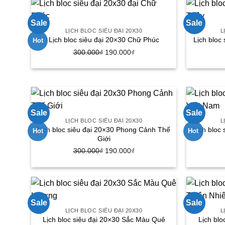
300.000₫.
là:
175.000₫.
Sale
Sale
LỊCH BLOC SIÊU ĐẠI 20X30
L
Lịch bloc siêu đại 20×30 Chữ Phúc
Lịch bloc
Hot
Giá
Giá
300.000
₫
190.000
₫
gốc
hiện
là:
tại
300.000₫.
là:
190.000₫.
Sale
Sale
LỊCH BLOC SIÊU ĐẠI 20X30
L
Lịch bloc siêu đại 20×30 Phong Cảnh Thế
Lịch bloc
Hot
Hot
Giới
Giá
Giá
300.000
₫
190.000
₫
gốc
hiện
là:
tại
300.000₫.
là:
190.000₫.
Sale
Sale
LỊCH BLOC SIÊU ĐẠI 20X30
L
Lịch bloc siêu đại 20×30 Sắc Màu Quê
Lịch bl