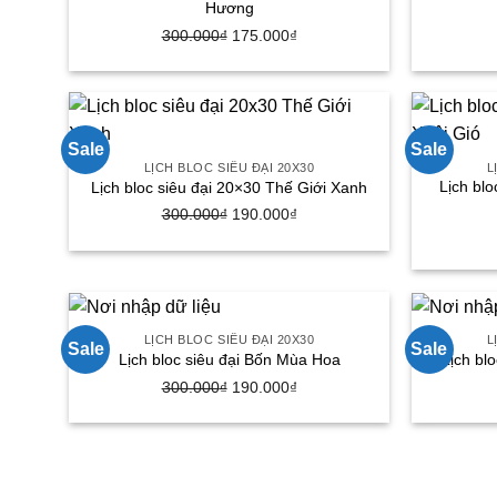
Hương
Giá
Giá
300.000
₫
175.000
₫
gốc
hiện
là:
tại
300.000₫.
là:
175.000₫.
Sale
Sale
LỊCH BLOC SIÊU ĐẠI 20X30
L
Lịch bl
Lịch bloc siêu đại 20×30 Thế Giới Xanh
Giá
Giá
300.000
₫
190.000
₫
gốc
hiện
là:
tại
300.000₫.
là:
190.000₫.
LỊCH BLOC SIÊU ĐẠI 20X30
L
Sale
Sale
Lịch bloc siêu đại Bốn Mùa Hoa
Lịch bl
Giá
Giá
300.000
₫
190.000
₫
gốc
hiện
là:
tại
300.000₫.
là:
190.000₫.