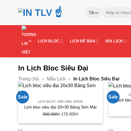
Bỏ
Tìm
qua
kiếm:
nội
dung
>
LỊCH BLOC
LỊCH ĐỂ BÀN
BÌA LỊCH
In Lịch Bloc Siêu Đại
Trang chủ
»
Mẫu Lịch
»
In Lịch Bloc Siêu Đại
L
Sale
Sale
Lịch bl
LỊCH BLOC SIÊU ĐẠI 20X30
Lịch bloc siêu đại 20×30 Bảng Sơn Mài
Giá
Giá
300.000
₫
175.000
₫
gốc
hiện
là:
tại