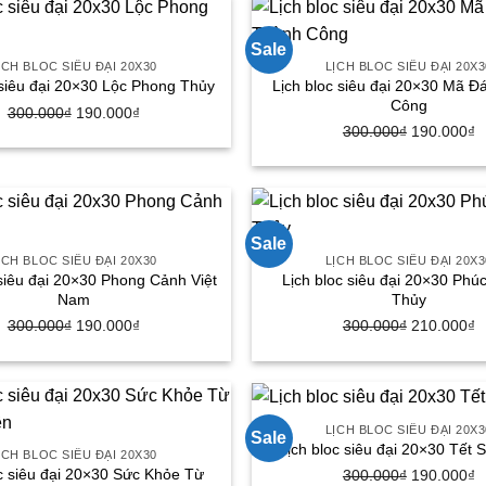
210.000₫.
300.000₫.
là
1
Sale
ỊCH BLOC SIÊU ĐẠI 20X30
LỊCH BLOC SIÊU ĐẠI 20X3
Lịch bloc siêu đại 20×30 Mã 
 siêu đại 20×30 Lộc Phong Thủy
Công
Giá
Giá
300.000
₫
190.000
₫
Giá
G
300.000
₫
190.000
₫
gốc
hiện
gốc
h
là:
tại
là:
tạ
300.000₫.
là:
300.000₫.
là
190.000₫.
1
Sale
ỊCH BLOC SIÊU ĐẠI 20X30
LỊCH BLOC SIÊU ĐẠI 20X3
 siêu đại 20×30 Phong Cảnh Việt
Lịch bloc siêu đại 20×30 Phú
Nam
Thủy
Giá
Giá
Giá
G
300.000
₫
190.000
₫
300.000
₫
210.000
₫
gốc
hiện
gốc
h
là:
tại
là:
tạ
300.000₫.
là:
300.000₫.
là
190.000₫.
2
LỊCH BLOC SIÊU ĐẠI 20X3
Sale
Lịch bloc siêu đại 20×30 Tết
ỊCH BLOC SIÊU ĐẠI 20X30
oc siêu đại 20×30 Sức Khỏe Từ
Giá
G
300.000
₫
190.000
₫