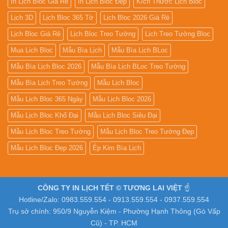
In Lịch Bloc Giá Rẻ
In Lịch Bloc Đẹp
Kích Thước Lịch Bloc
Lịch 3D
Lịch Bloc 365 Tờ
Lịch Bloc 2026 Giá Rẻ
Lịch Bloc Giá Rẻ
Lịch Bloc Treo Tường
Lịch Treo Tường Bloc
Mua Lich Bloc
Mẫu Bìa Lịch
Mẫu Bìa Lịch BLoc
Mẫu Bìa Lịch Bloc 2026
Mẫu Bìa Lịch BLoc Treo Tường
Mẫu Bìa Lịch Treo Tường
Mẫu Lịch Bloc
Mẫu Lịch Bloc 365 Ngày
Mẫu Lịch Bloc 2026
Mẫu Lịch Bloc Khổ Đại
Mẫu Lịch Bloc Siêu Đại
Mẫu Lịch Bloc Treo Tường
Mẫu Lịch Bloc Treo Tường Đẹp
Mẫu Lịch Bloc Đẹp 2026
Ép Kim Bìa Lịch
CÔNG TY IN LỊCH TẾT © TƯƠNG LAI VIỆT
☝️
Hotline/Zalo: 0983.559.554 - 0913.559.554 - 0937.559.554
Trụ sở chính: 950/9 Nguyễn Kiệm - Phường Hạnh Thông (Gò Vấp
Cũ) - TP. HCM