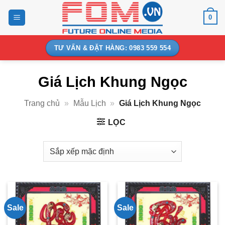
Bỏ
0
qua
nội
dung
TƯ VẤN & ĐẶT HÀNG: 0983 559 554
Giá Lịch Khung Ngọc
Trang chủ
»
Mẫu Lịch
»
Giá Lịch Khung Ngọc
LỌC
Sale
Sale