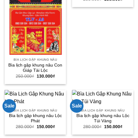
gốc
hiện
là:
tại
250.000₫.
là:
130.000
BÌA LỊCH GẬP KHUNG NÂU
Bìa lịch gập khung nâu Con
Giáp Tài Lộc
Giá
Giá
250.000
₫
130.000
₫
gốc
hiện
là:
tại
250.000₫.
là:
130.000₫.
Sale
Sale
BÌA LỊCH GẬP KHUNG NÂU
BÌA LỊCH GẬP KHUNG NÂU
Bìa lịch gập khung nâu Lộc
Bìa lịch gập khung nâu Lộc
Phát
Túi Vàng
Giá
Giá
Giá
Giá
280.000
₫
150.000
₫
280.000
₫
150.000
₫
gốc
hiện
gốc
hiện
là:
tại
là:
tại