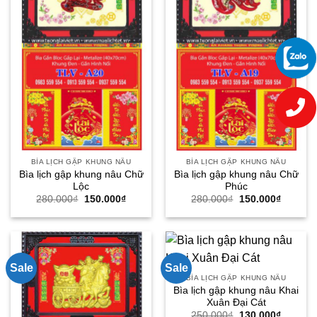
BÌA LỊCH GẬP KHUNG NÂU
BÌA LỊCH GẬP KHUNG NÂU
Bìa lịch gập khung nâu Chữ
Bìa lịch gập khung nâu Chữ
Lộc
Phúc
Giá
Giá
Giá
Giá
280.000
₫
150.000
₫
280.000
₫
150.000
₫
gốc
hiện
gốc
hiện
là:
tại
là:
tại
280.000₫.
là:
280.000₫.
là:
150.000₫.
150.000
Sale
Sale
BÌA LỊCH GẬP KHUNG NÂU
Bìa lịch gập khung nâu Khai
Xuân Đại Cát
Giá
Giá
250.000
₫
130.000
₫