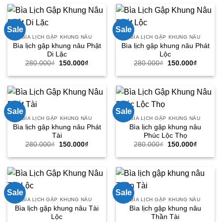
280.000₫.
là:
280.000₫.
là:
150.000₫.
150.000
Sale
Sale
BÌA LỊCH GẬP KHUNG NÂU
BÌA LỊCH GẬP KHUNG NÂU
Bìa lịch gập khung nâu Phật
Bìa lịch gập khung nâu Phát
Di Lặc
Lộc
Giá
Giá
Giá
Giá
280.000
₫
150.000
₫
280.000
₫
150.000
₫
gốc
hiện
gốc
hiện
là:
tại
là:
tại
280.000₫.
là:
280.000₫.
là:
150.000₫.
150.000
Sale
Sale
BÌA LỊCH GẬP KHUNG NÂU
BÌA LỊCH GẬP KHUNG NÂU
Bìa lịch gập khung nâu Phát
Bìa lịch gập khung nâu
Tài
Phúc Lộc Thọ
Giá
Giá
Giá
Giá
280.000
₫
150.000
₫
280.000
₫
150.000
₫
gốc
hiện
gốc
hiện
là:
tại
là:
tại
280.000₫.
là:
280.000₫.
là:
150.000₫.
150.000
Sale
Sale
BÌA LỊCH GẬP KHUNG NÂU
BÌA LỊCH GẬP KHUNG NÂU
Bìa lịch gập khung nâu Tài
Bìa lịch gập khung nâu
Lộc
Thần Tài