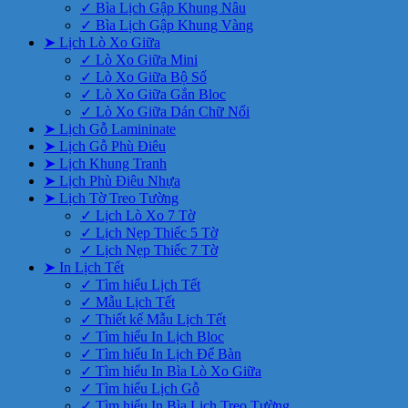
✓ Bìa Lịch Gập Khung Nâu
✓ Bìa Lịch Gập Khung Vàng
➤ Lịch Lò Xo Giữa
✓ Lò Xo Giữa Mini
✓ Lò Xo Giữa Bộ Số
✓ Lò Xo Giữa Gắn Bloc
✓ Lò Xo Giữa Dán Chữ Nổi
➤ Lịch Gỗ Lamininate
➤ Lịch Gỗ Phù Điêu
➤ Lịch Khung Tranh
➤ Lịch Phù Điêu Nhựa
➤ Lịch Tờ Treo Tường
✓ Lịch Lò Xo 7 Tờ
✓ Lịch Nẹp Thiếc 5 Tờ
✓ Lịch Nẹp Thiếc 7 Tờ
➤ In Lịch Tết
✓ Tìm hiểu Lịch Tết
✓ Mẫu Lịch Tết
✓ Thiết kế Mẫu Lịch Tết
✓ Tìm hiểu In Lịch Bloc
✓ Tìm hiểu In Lịch Để Bàn
✓ Tìm hiểu In Bìa Lò Xo Giữa
✓ Tìm hiểu Lịch Gỗ
✓ Tìm hiểu In Bìa Lịch Treo Tường