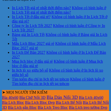
In Lịch Tết giá rẻ nhất thời điểm nào?
Không có bình luận
ở
In Lịch Tết giá rẻ nhất thời điểm nào?
In Lịch Tết ở đâu giá rẻ?
Không có bình luận
ở In Lịch Tết ở
đâu giá rẻ?
Công ty In Lịch Tết 2027
Không có bình luận
ở Công ty In
Lịch Tết 2027
Bảng giá In Lịch Tết
Không có bình luận
ở Bảng giá In Lịch
Tết
Mẫu Lịch Bloc 2027 giá rẻ
Không có bình luận
ở Mẫu Lịch
Bloc 2027 giá rẻ
In Lịch Để Bàn 2027
Không có bình luận
ở In Lịch Để Bàn
2027
Mua lịch bloc ở đâu giá rẻ
Không có bình luận
ở Mua lịch
bloc ở đâu giá rẻ
In lịch lò xo giữa bộ số
Không có bình luận
ở In lịch lò xo
giữa bộ số
Tìm kiếm địa chỉ in lịch tết tại tphcm
Không có bình luận
ở
Tìm kiếm địa chỉ in lịch tết tại tphcm
➤ MỌI NGƯỜI TÌM KIẾM
Bìa Dán Nổi 3D
Bìa 40x60
Bìa Chữ Nổi 3D
Bìa Lịch 40x60
Bìa Lịch Bloc
Bìa Lịch Bloc Đẹp
Bìa Lịch Bế Nổi
Bìa Lịch Bế Nổi
3D
Bìa Lịch gắn Bloc
Bìa Lịch Treo Bloc
Bìa Lịch treo tường Đẹp