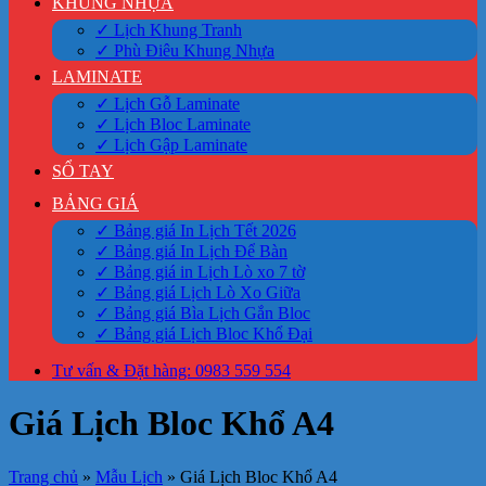
KHUNG NHỰA
✓ Lịch Khung Tranh
✓ Phù Điêu Khung Nhựa
LAMINATE
✓ Lịch Gỗ Laminate
✓ Lịch Bloc Laminate
✓ Lịch Gập Laminate
SỔ TAY
BẢNG GIÁ
✓ Bảng giá In Lịch Tết 2026
✓ Bảng giá In Lịch Để Bàn
✓ Bảng giá in Lịch Lò xo 7 tờ
✓ Bảng giá Lịch Lò Xo Giữa
✓ Bảng giá Bìa Lịch Gắn Bloc
✓ Bảng giá Lịch Bloc Khổ Đại
Tư vấn & Đặt hàng: 0983 559 554
Giá Lịch Bloc Khổ A4
Trang chủ
»
Mẫu Lịch
»
Giá Lịch Bloc Khổ A4