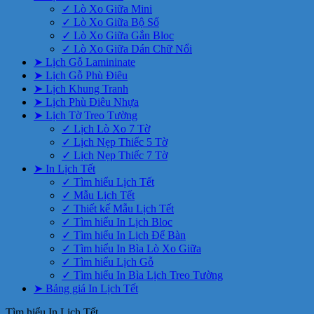
✓ Lò Xo Giữa Mini
✓ Lò Xo Giữa Bộ Số
✓ Lò Xo Giữa Gắn Bloc
✓ Lò Xo Giữa Dán Chữ Nổi
➤ Lịch Gỗ Lamininate
➤ Lịch Gỗ Phù Điêu
➤ Lịch Khung Tranh
➤ Lịch Phù Điêu Nhựa
➤ Lịch Tờ Treo Tường
✓ Lịch Lò Xo 7 Tờ
✓ Lịch Nẹp Thiếc 5 Tờ
✓ Lịch Nẹp Thiếc 7 Tờ
➤ In Lịch Tết
✓ Tìm hiểu Lịch Tết
✓ Mẫu Lịch Tết
✓ Thiết kế Mẫu Lịch Tết
✓ Tìm hiểu In Lịch Bloc
✓ Tìm hiểu In Lịch Để Bàn
✓ Tìm hiểu In Bìa Lò Xo Giữa
✓ Tìm hiểu Lịch Gỗ
✓ Tìm hiểu In Bìa Lịch Treo Tường
➤ Bảng giá In Lịch Tết
Tìm hiểu In Lịch Tết