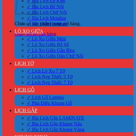
✓ Bìa Lịch Ép Kim
✓ Bìa Lịch Bế Nổi
✓ Bìa Lịch Chữ Nổi
✓ Bìa Lịch Metalize
Chưa có sản phẩm trong giỏ hàng.
✓ Bìa Lịch Laminate
LÒ XO GIỮA
Quay trở lại cửa hàng
✓ Lò Xo Giữa Mini
✓ Lò Xo Giữa Bộ Số
✓ Lò Xo Giữa Gắn Bloc
✓ Lò Xo Giữa Dán Chữ Nổi
LỊCH TỜ
✓ Lịch Lò Xo 7 Tờ
✓ Lịch Nẹp Thiếc 5 Tờ
✓ Lịch Nẹp Thiếc 7 Tờ
LỊCH GỖ
✓ Lịch Gỗ Lamina
✓ Phù Điêu Khung Gỗ
LỊCH GẬP
✓ Bìa Lịch Gập LAMINATE
✓ Bìa Lịch Gập Khung Nâu
✓ Bìa Lịch Gập Khung Vàng