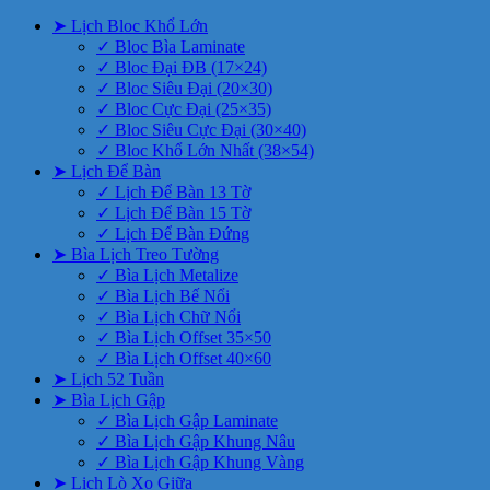
➤ Lịch Bloc Khổ Lớn
✓ Bloc Bìa Laminate
✓ Bloc Đại ĐB (17×24)
✓ Bloc Siêu Đại (20×30)
✓ Bloc Cực Đại (25×35)
✓ Bloc Siêu Cực Đại (30×40)
✓ Bloc Khổ Lớn Nhất (38×54)
➤ Lịch Để Bàn
✓ Lịch Để Bàn 13 Tờ
✓ Lịch Để Bàn 15 Tờ
✓ Lịch Để Bàn Đứng
➤ Bìa Lịch Treo Tường
✓ Bìa Lịch Metalize
✓ Bìa Lịch Bế Nổi
✓ Bìa Lịch Chữ Nổi
✓ Bìa Lịch Offset 35×50
✓ Bìa Lịch Offset 40×60
➤ Lịch 52 Tuần
➤ Bìa Lịch Gập
✓ Bìa Lịch Gập Laminate
✓ Bìa Lịch Gập Khung Nâu
✓ Bìa Lịch Gập Khung Vàng
➤ Lịch Lò Xo Giữa