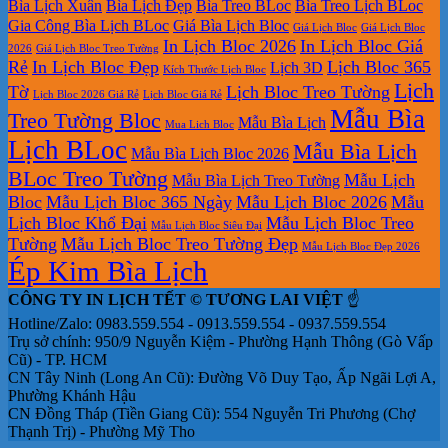
Bìa Lịch Xuân
Bìa Lịch Đẹp
Bìa Treo BLoc
Bìa Treo Lịch BLoc
Gia Công Bìa Lịch BLoc
Giá Bìa Lịch Bloc
Giá Lịch Bloc
Giá Lịch Bloc
In Lịch Bloc 2026
In Lịch Bloc Giá
2026
Giá Lịch Bloc Treo Tường
Rẻ
In Lịch Bloc Đẹp
Lịch Bloc 365
Lịch 3D
Kích Thước Lịch Bloc
Lịch
Tờ
Lịch Bloc Treo Tường
Lịch Bloc 2026 Giá Rẻ
Lịch Bloc Giá Rẻ
Mẫu Bìa
Treo Tường Bloc
Mẫu Bìa Lịch
Mua Lich Bloc
Lịch BLoc
Mẫu Bìa Lịch
Mẫu Bìa Lịch Bloc 2026
BLoc Treo Tường
Mẫu Lịch
Mẫu Bìa Lịch Treo Tường
Bloc
Mẫu Lịch Bloc 365 Ngày
Mẫu Lịch Bloc 2026
Mẫu
Lịch Bloc Khổ Đại
Mẫu Lịch Bloc Treo
Mẫu Lịch Bloc Siêu Đại
Tường
Mẫu Lịch Bloc Treo Tường Đẹp
Mẫu Lịch Bloc Đẹp 2026
Ép Kim Bìa Lịch
CÔNG TY IN LỊCH TẾT © TƯƠNG LAI VIỆT
☝️
Hotline/Zalo: 0983.559.554 - 0913.559.554 - 0937.559.554
Trụ sở chính: 950/9 Nguyễn Kiệm - Phường Hạnh Thông (Gò Vấp
Cũ) - TP. HCM
CN Tây Ninh (Long An Cũ): Đường Võ Duy Tạo, Ấp Ngãi Lợi A,
Phường Khánh Hậu
CN Đồng Tháp (Tiền Giang Cũ): 554 Nguyễn Tri Phương (Chợ
Thạnh Trị) - Phường Mỹ Tho