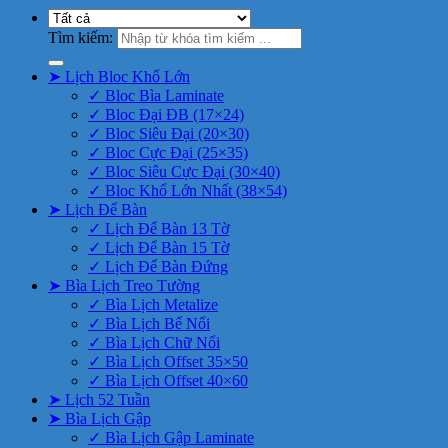
Tìm kiếm:
➤ Lịch Bloc Khổ Lớn
✓ Bloc Bìa Laminate
✓ Bloc Đại ĐB (17×24)
✓ Bloc Siêu Đại (20×30)
✓ Bloc Cực Đại (25×35)
✓ Bloc Siêu Cực Đại (30×40)
✓ Bloc Khổ Lớn Nhất (38×54)
➤ Lịch Để Bàn
✓ Lịch Để Bàn 13 Tờ
✓ Lịch Để Bàn 15 Tờ
✓ Lịch Để Bàn Đứng
➤ Bìa Lịch Treo Tường
✓ Bìa Lịch Metalize
✓ Bìa Lịch Bế Nổi
✓ Bìa Lịch Chữ Nổi
✓ Bìa Lịch Offset 35×50
✓ Bìa Lịch Offset 40×60
➤ Lịch 52 Tuần
➤ Bìa Lịch Gập
✓ Bìa Lịch Gập Laminate