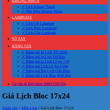
KHUNG NHỰA
✓ Lịch Khung Tranh
✓ Phù Điêu Khung Nhựa
LAMINATE
✓ Lịch Gỗ Laminate
✓ Lịch Bloc Laminate
✓ Lịch Gập Laminate
SỔ TAY
BẢNG GIÁ
✓ Bảng giá In Lịch Tết 2026
✓ Bảng giá In Lịch Để Bàn
✓ Bảng giá in Lịch Lò xo 7 tờ
✓ Bảng giá Lịch Lò Xo Giữa
✓ Bảng giá Bìa Lịch Gắn Bloc
✓ Bảng giá Lịch Bloc Khổ Đại
Tư vấn & Đặt hàng: 0983 559 554
Giá Lịch Bloc 17x24
Trang chủ
»
Mẫu Lịch
»
Giá Lịch Bloc 17x24