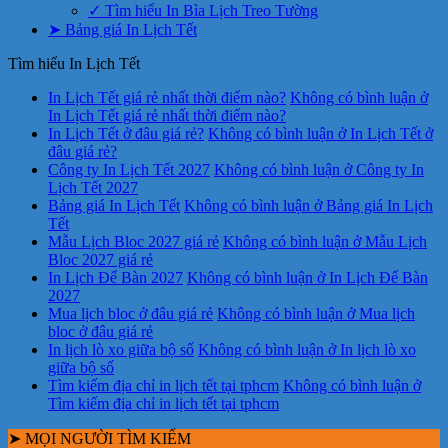
✓ Tìm hiểu In Bìa Lịch Treo Tường
➤ Bảng giá In Lịch Tết
Tìm hiểu In Lịch Tết
In Lịch Tết giá rẻ nhất thời điểm nào?
Không có bình luận
ở
In Lịch Tết giá rẻ nhất thời điểm nào?
In Lịch Tết ở đâu giá rẻ?
Không có bình luận
ở In Lịch Tết ở
đâu giá rẻ?
Công ty In Lịch Tết 2027
Không có bình luận
ở Công ty In
Lịch Tết 2027
Bảng giá In Lịch Tết
Không có bình luận
ở Bảng giá In Lịch
Tết
Mẫu Lịch Bloc 2027 giá rẻ
Không có bình luận
ở Mẫu Lịch
Bloc 2027 giá rẻ
In Lịch Để Bàn 2027
Không có bình luận
ở In Lịch Để Bàn
2027
Mua lịch bloc ở đâu giá rẻ
Không có bình luận
ở Mua lịch
bloc ở đâu giá rẻ
In lịch lò xo giữa bộ số
Không có bình luận
ở In lịch lò xo
giữa bộ số
Tìm kiếm địa chỉ in lịch tết tại tphcm
Không có bình luận
ở
Tìm kiếm địa chỉ in lịch tết tại tphcm
➤ MỌI NGƯỜI TÌM KIẾM