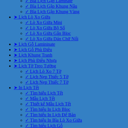
✓ Bìa Lịch Gập Laminate
✓ Bìa Lịch Gập Khung Nâu
✓ Bìa Lịch Gập Khung Vàng
➤ Lịch Lò Xo Giữa
✓ Lò Xo Giữa Mini
✓ Lò Xo Giữa Bộ Số
✓ Lò Xo Giữa Gắn Bloc
✓ Lò Xo Giữa Dán Chữ Nổi
➤ Lịch Gỗ Lamininate
➤ Lịch Gỗ Phù Điêu
➤ Lịch Khung Tranh
➤ Lịch Phù Điêu Nhựa
➤ Lịch Tờ Treo Tường
✓ Lịch Lò Xo 7 Tờ
✓ Lịch Nẹp Thiếc 5 Tờ
✓ Lịch Nẹp Thiếc 7 Tờ
➤ In Lịch Tết
✓ Tìm hiểu Lịch Tết
✓ Mẫu Lịch Tết
✓ Thiết kế Mẫu Lịch Tết
✓ Tìm hiểu In Lịch Bloc
✓ Tìm hiểu In Lịch Để Bàn
✓ Tìm hiểu In Bìa Lò Xo Giữa
✓ Tìm hiểu Lịch Gỗ