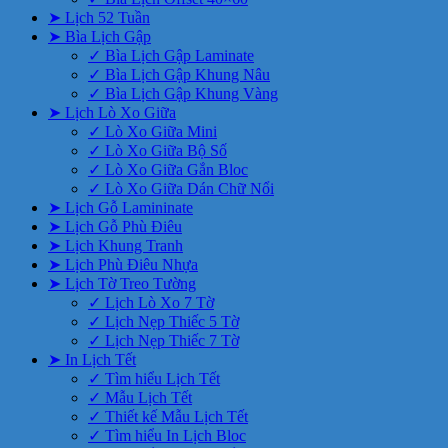
➤ Lịch 52 Tuần
➤ Bìa Lịch Gập
✓ Bìa Lịch Gập Laminate
✓ Bìa Lịch Gập Khung Nâu
✓ Bìa Lịch Gập Khung Vàng
➤ Lịch Lò Xo Giữa
✓ Lò Xo Giữa Mini
✓ Lò Xo Giữa Bộ Số
✓ Lò Xo Giữa Gắn Bloc
✓ Lò Xo Giữa Dán Chữ Nổi
➤ Lịch Gỗ Lamininate
➤ Lịch Gỗ Phù Điêu
➤ Lịch Khung Tranh
➤ Lịch Phù Điêu Nhựa
➤ Lịch Tờ Treo Tường
✓ Lịch Lò Xo 7 Tờ
✓ Lịch Nẹp Thiếc 5 Tờ
✓ Lịch Nẹp Thiếc 7 Tờ
➤ In Lịch Tết
✓ Tìm hiểu Lịch Tết
✓ Mẫu Lịch Tết
✓ Thiết kế Mẫu Lịch Tết
✓ Tìm hiểu In Lịch Bloc