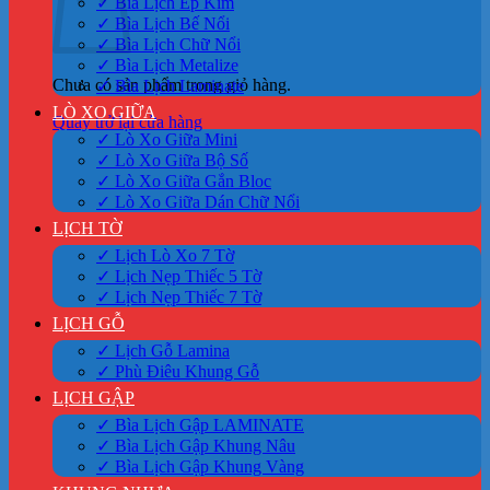
✓ Bìa Lịch Ép Kim
✓ Bìa Lịch Bế Nổi
✓ Bìa Lịch Chữ Nổi
✓ Bìa Lịch Metalize
Chưa có sản phẩm trong giỏ hàng.
✓ Bìa Lịch Laminate
LÒ XO GIỮA
Quay trở lại cửa hàng
✓ Lò Xo Giữa Mini
✓ Lò Xo Giữa Bộ Số
✓ Lò Xo Giữa Gắn Bloc
✓ Lò Xo Giữa Dán Chữ Nổi
LỊCH TỜ
✓ Lịch Lò Xo 7 Tờ
✓ Lịch Nẹp Thiếc 5 Tờ
✓ Lịch Nẹp Thiếc 7 Tờ
LỊCH GỖ
✓ Lịch Gỗ Lamina
✓ Phù Điêu Khung Gỗ
LỊCH GẬP
✓ Bìa Lịch Gập LAMINATE
✓ Bìa Lịch Gập Khung Nâu
✓ Bìa Lịch Gập Khung Vàng