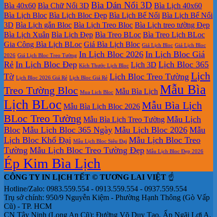
Bìa Dán Nổi 3D
Bìa 40x60
Bìa Chữ Nổi 3D
Bìa Lịch 40x60
Bìa Lịch Bloc
Bìa Lịch Bloc Đẹp
Bìa Lịch Bế Nổi
Bìa Lịch Bế Nổi
3D
Bìa Lịch gắn Bloc
Bìa Lịch Treo Bloc
Bìa Lịch treo tường Đẹp
Bìa Lịch Xuân
Bìa Lịch Đẹp
Bìa Treo BLoc
Bìa Treo Lịch BLoc
Gia Công Bìa Lịch BLoc
Giá Bìa Lịch Bloc
Giá Lịch Bloc
Giá Lịch Bloc
In Lịch Bloc 2026
In Lịch Bloc Giá
2026
Giá Lịch Bloc Treo Tường
Rẻ
In Lịch Bloc Đẹp
Lịch Bloc 365
Lịch 3D
Kích Thước Lịch Bloc
Lịch
Tờ
Lịch Bloc Treo Tường
Lịch Bloc 2026 Giá Rẻ
Lịch Bloc Giá Rẻ
Mẫu Bìa
Treo Tường Bloc
Mẫu Bìa Lịch
Mua Lich Bloc
Lịch BLoc
Mẫu Bìa Lịch
Mẫu Bìa Lịch Bloc 2026
BLoc Treo Tường
Mẫu Lịch
Mẫu Bìa Lịch Treo Tường
Bloc
Mẫu Lịch Bloc 365 Ngày
Mẫu Lịch Bloc 2026
Mẫu
Lịch Bloc Khổ Đại
Mẫu Lịch Bloc Treo
Mẫu Lịch Bloc Siêu Đại
Tường
Mẫu Lịch Bloc Treo Tường Đẹp
Mẫu Lịch Bloc Đẹp 2026
Ép Kim Bìa Lịch
CÔNG TY IN LỊCH TẾT © TƯƠNG LAI VIỆT
☝️
Hotline/Zalo: 0983.559.554 - 0913.559.554 - 0937.559.554
Trụ sở chính: 950/9 Nguyễn Kiệm - Phường Hạnh Thông (Gò Vấp
Cũ) - TP. HCM
CN Tây Ninh (Long An Cũ): Đường Võ Duy Tạo, Ấp Ngãi Lợi A,