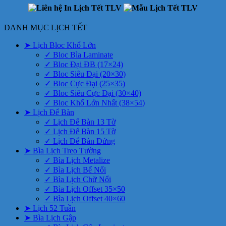
DANH MỤC LỊCH TẾT
➤ Lịch Bloc Khổ Lớn
✓ Bloc Bìa Laminate
✓ Bloc Đại ĐB (17×24)
✓ Bloc Siêu Đại (20×30)
✓ Bloc Cực Đại (25×35)
✓ Bloc Siêu Cực Đại (30×40)
✓ Bloc Khổ Lớn Nhất (38×54)
➤ Lịch Để Bàn
✓ Lịch Để Bàn 13 Tờ
✓ Lịch Để Bàn 15 Tờ
✓ Lịch Để Bàn Đứng
➤ Bìa Lịch Treo Tường
✓ Bìa Lịch Metalize
✓ Bìa Lịch Bế Nổi
✓ Bìa Lịch Chữ Nổi
✓ Bìa Lịch Offset 35×50
✓ Bìa Lịch Offset 40×60
➤ Lịch 52 Tuần
➤ Bìa Lịch Gập