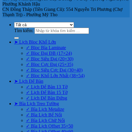
Phường Khánh Hậu
CN Đồng Tháp (Tiền Giang Cũ): 554 Nguyễn Tri Phương (Chợ
Thạnh Trị) - Phường Mỹ Tho
Tìm kiếm:
➤ Lịch Bloc Khổ Lớn
✓ Bloc Bìa Laminate
✓ Bloc Đại ĐB (17×24)
✓ Bloc Siêu Đại (20×30)
✓ Bloc Cực Đại (25×35)
✓ Bloc Siêu Cực Đại (30×40)
✓ Bloc Khổ Lớn Nhất (38×54)
➤ Lịch Để Bàn
✓ Lịch Để Bàn 13 Tờ
✓ Lịch Để Bàn 15 Tờ
✓ Lịch Để Bàn Đứng
➤ Bìa Lịch Treo Tường
✓ Bìa Lịch Metalize
✓ Bìa Lịch Bế Nổi
✓ Bìa Lịch Chữ Nổi
✓ Bìa Lịch Offset 35×50
✓ Bìa Lịch Offset 40×60