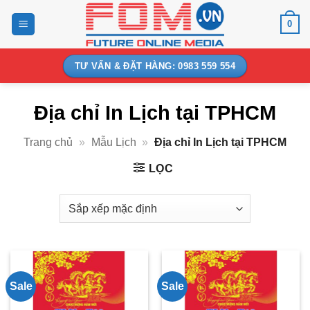
Bỏ
0
qua
nội
dung
TƯ VẤN & ĐẶT HÀNG: 0983 559 554
Địa chỉ In Lịch tại TPHCM
Trang chủ
»
Mẫu Lịch
»
Địa chỉ In Lịch tại TPHCM
LỌC
Sale
Sale