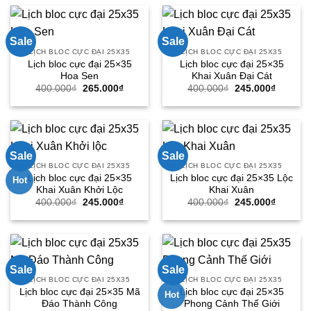
400.000₫.
là:
400.000₫.
là:
265.000₫.
245.000
Sale
Sale
LỊCH BLOC CỰC ĐẠI 25X35
LỊCH BLOC CỰC ĐẠI 25X35
Lịch bloc cực đại 25×35
Lịch bloc cực đại 25×35
Hoa Sen
Khai Xuân Đại Cát
Giá
Giá
Giá
Giá
400.000
₫
265.000
₫
400.000
₫
245.000
₫
gốc
hiện
gốc
hiện
là:
tại
là:
tại
400.000₫.
là:
400.000₫.
là:
265.000₫.
245.000
Sale
Sale
LỊCH BLOC CỰC ĐẠI 25X35
LỊCH BLOC CỰC ĐẠI 25X35
Lịch bloc cực đại 25×35
Lịch bloc cực đại 25×35 Lộc
Hot
Khai Xuân Khởi Lộc
Khai Xuân
Giá
Giá
Giá
Giá
400.000
₫
245.000
₫
400.000
₫
245.000
₫
gốc
hiện
gốc
hiện
là:
tại
là:
tại
400.000₫.
là:
400.000₫.
là:
245.000₫.
245.000
Sale
Sale
LỊCH BLOC CỰC ĐẠI 25X35
LỊCH BLOC CỰC ĐẠI 25X35
Lịch bloc cực đại 25×35 Mã
Lịch bloc cực đại 25×35
Hot
Đáo Thành Công
Phong Cảnh Thế Giới