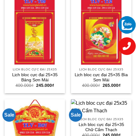
LỊCH BLOC CỰC ĐẠI 25X35
LỊCH BLOC CỰC ĐẠI 25X35
Lịch bloc cực đại 25×35
Lịch bloc cực đại 25×35 Bìa
Bảng Sơn Mài
Sơn Mài
Giá
Giá
Giá
Giá
400.000
₫
245.000
₫
400.000
₫
265.000
₫
gốc
hiện
gốc
hiện
là:
tại
là:
tại
400.000₫.
là:
400.000₫.
là:
245.000₫.
265.000
Sale
Sale
LỊCH BLOC CỰC ĐẠI 25X35
Lịch bloc cực đại 25×35
Chữ Cẩm Thạch
Giá
Giá
400.000
₫
245.000
₫