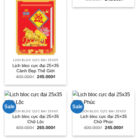
gốc
hiện
là:
tại
400.000₫.
là:
245.000
LỊCH BLOC CỰC ĐẠI 25X35
Lịch bloc cực đại 25×35
Cảnh Đẹp Thế Giới
Giá
Giá
400.000
₫
245.000
₫
gốc
hiện
là:
tại
400.000₫.
là:
245.000₫.
Sale
Sale
LỊCH BLOC CỰC ĐẠI 25X35
LỊCH BLOC CỰC ĐẠI 25X35
Lịch bloc cực đại 25×35
Lịch bloc cực đại 25×35
Chữ Lộc
Chữ Phúc
Giá
Giá
Giá
Giá
400.000
₫
265.000
₫
400.000
₫
245.000
₫
gốc
hiện
gốc
hiện
là:
tại
là:
tại