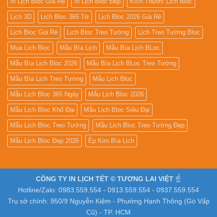
In Lịch Bloc Giá Rẻ
In Lịch Bloc Đẹp
Kích Thước Lịch Bloc
Lịch 3D
Lịch Bloc 365 Tờ
Lịch Bloc 2026 Giá Rẻ
Lịch Bloc Giá Rẻ
Lịch Bloc Treo Tường
Lịch Treo Tường Bloc
Mua Lich Bloc
Mẫu Bìa Lịch
Mẫu Bìa Lịch BLoc
Mẫu Bìa Lịch Bloc 2026
Mẫu Bìa Lịch BLoc Treo Tường
Mẫu Bìa Lịch Treo Tường
Mẫu Lịch Bloc
Mẫu Lịch Bloc 365 Ngày
Mẫu Lịch Bloc 2026
Mẫu Lịch Bloc Khổ Đại
Mẫu Lịch Bloc Siêu Đại
Mẫu Lịch Bloc Treo Tường
Mẫu Lịch Bloc Treo Tường Đẹp
Mẫu Lịch Bloc Đẹp 2026
Ép Kim Bìa Lịch
CÔNG TY IN LỊCH TẾT © TƯƠNG LAI VIỆT
☝️
Hotline/Zalo: 0983.559.554 - 0913.559.554 - 0937.559.554
Trụ sở chính: 950/9 Nguyễn Kiệm - Phường Hạnh Thông (Gò Vấp
Cũ) - TP. HCM