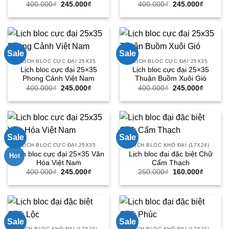
Giá
Giá
Giá
Giá
400.000
₫
245.000
₫
400.000
₫
245.000
₫
gốc
hiện
gốc
hiện
là:
tại
là:
tại
400.000₫.
là:
400.000₫.
là:
245.000₫.
245.000
Sale
Sale
LỊCH BLOC CỰC ĐẠI 25X35
LỊCH BLOC CỰC ĐẠI 25X35
Lịch bloc cực đại 25×35
Lịch bloc cực đại 25×35
Phong Cảnh Việt Nam
Thuận Buồm Xuôi Gió
Giá
Giá
Giá
Giá
400.000
₫
245.000
₫
400.000
₫
245.000
₫
gốc
hiện
gốc
hiện
là:
tại
là:
tại
400.000₫.
là:
400.000₫.
là:
245.000₫.
245.000
Sale
Sale
LỊCH BLOC CỰC ĐẠI 25X35
LỊCH BLOC KHỔ ĐẠI (17X24)
Lịch bloc cực đại 25×35 Văn
Lịch bloc đại đặc biệt Chữ
Hot
Hóa Việt Nam
Cẩm Thạch
Giá
Giá
Giá
Giá
400.000
₫
245.000
₫
250.000
₫
160.000
₫
gốc
hiện
gốc
hiện
là:
tại
là:
tại
400.000₫.
là:
250.000₫.
là:
245.000₫.
160.000
Sale
Sale
LỊCH BLOC KHỔ ĐẠI (17X24)
LỊCH BLOC KHỔ ĐẠI (17X24)