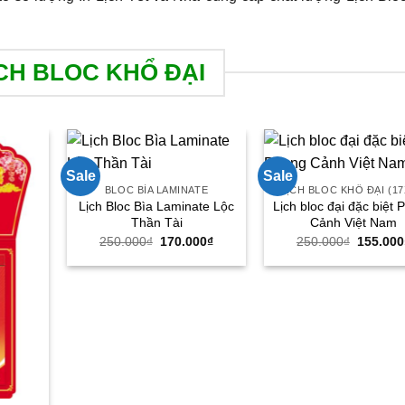
CH BLOC KHỔ ĐẠI
Sale
Sale
BLOC BÌA LAMINATE
LỊCH BLOC KHỔ ĐẠI (17
Lịch Bloc Bìa Laminate Lộc
Lịch bloc đại đặc biệt
Thần Tài
Cảnh Việt Nam
Giá
Giá
Giá
250.000
₫
170.000
₫
250.000
₫
155.000
gốc
hiện
gốc
là:
tại
là:
250.000₫.
là:
250.000
170.000₫.