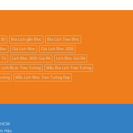
số
Tìm
kiếm
địa
chỉ
in
lịch
tết
tại
tphcm
 3D
Bìa Lịch gắn Bloc
Bìa Lịch Treo Bloc
Bloc
Giá Lịch Bloc
Giá Lịch Bloc 2026
5 Tờ
Lịch Bloc 2026 Giá Rẻ
Lịch Bloc Giá Rẻ
 Lịch BLoc Treo Tường
Mẫu Bìa Lịch Treo Tường
 Tường
Mẫu Lịch Bloc Treo Tường Đẹp
. HCM
nh Hậu