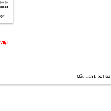
20X30
20×30
Giá
00
₫
hiện
tại
00₫.
là:
175.000₫.
 VIỆT
Mẫu Lịch Bloc Ho