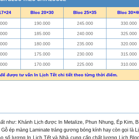
17×24
Bloc 20×30
Bloc 25×35
Bloc 30×4
.000
190.000
245.000
330.000
.000
185.000
240.000
325.000
.000
180.000
235.000
320.000
.000
175.000
230.000
315.000
.000
170.000
225.000
310.000
để được tư vấn In Lịch Tết chi tiết theo từng thời điểm.
ất như: Khánh Lịch được In Metalize, Phun Nhung, Ép Kim, B
Gỗ ép màng Laminate tráng gương bóng kính hay còn gọi là L
o số lượng In Lịch Tết và Nhà cung cấp chất lượng Lịch Blo