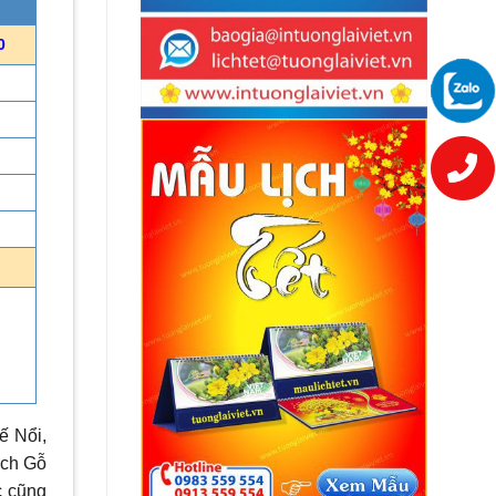
0
ế Nổi,
ịch Gỗ
c cũng