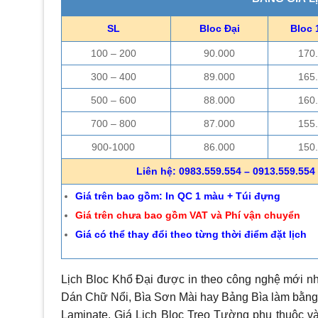
SL
Bloc Đại
Bloc 
100 – 200
90.000
170
300 – 400
89.000
165
500 – 600
88.000
160
700 – 800
87.000
155
900-1000
86.000
150
Liên hệ: 0983.559.554 – 0913.559.554 
Giá trên bao gồm: In QC 1 màu + Túi đựng
Giá trên chưa bao gồm VAT và Phí vận chuyển
Giá có thể thay đổi theo từng thời điểm đặt lịch
Lịch Bloc Khổ Đại được in theo công nghệ mới nh
Dán Chữ Nổi, Bìa Sơn Mài hay Bảng Bìa làm bằng 
Laminate. Giá Lịch Bloc Treo Tường phụ thuộc và