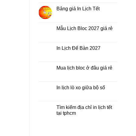
nhất
Tết
bình
thời
ở
luận
Bảng giá In Lịch Tết
điểm
đâu
ở
nào?
giá
Công
Không
rẻ?
ty
có
In
bình
Lịch
luận
Mẫu Lịch Bloc 2027 giá rẻ
Tết
ở
2027
Bảng
Không
giá
có
In
bình
Lịch
luận
In Lịch Để Bàn 2027
Tết
ở
Mẫu
Không
Lịch
có
Bloc
bình
2027
luận
Mua lịch bloc ở đâu giá rẻ
giá
ở
rẻ
In
Không
Lịch
có
Để
bình
Bàn
luận
In lịch lò xo giữa bộ số
2027
ở
Mua
Không
lịch
có
bloc
bình
ở
luận
Tìm kiếm địa chỉ in lịch tết
đâu
ở
tại tphcm
giá
In
rẻ
lịch
Không
lò
có
xo
bình
giữa
luận
bộ
ở