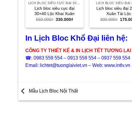
LỊCH BLOC SIÊU CỰC ĐẠI 30X40
LỊCH BLOC SIÊU ĐẠI 
Lịch bloc siêu cực đại
Lịch bloc siêu đại 
30×40 Lộc Khai Xuân
Xuân Tài Lộc
Giá
Giá
Giá
550.000
₫
330.000
₫
300.000
₫
175.0
gốc
hiện
gốc
là:
tại
là:
550.000₫.
là:
300.0
330.000₫.
In Lịch Bloc Khổ Đại liên hệ:
CÔNG TY THIẾT KẾ & IN LỊCH TẾT TƯƠNG LAI
☎: 0983 559 554 – 0913 559 554 – 0937 559 554
Email: lichtet@tuonglaiviet.vn – Web: www.intlv.vn
Mẫu Lịch Bloc Nội Thất