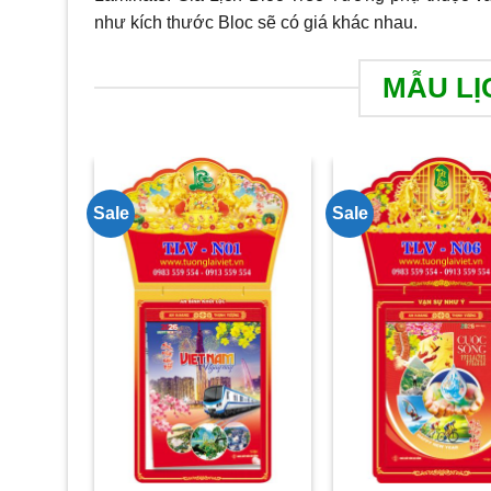
như kích thước Bloc sẽ có giá khác nhau.
MẪU LỊ
Sale
Sale