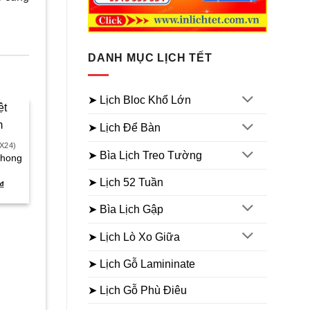
DANH MỤC LỊCH TẾT
➤ Lịch Bloc Khổ Lớn
➤ Lịch Để Bàn
Sale
Sale
X24)
LỊCH BLOC SIÊU ĐẠI 20X
➤ Bìa Lịch Treo Tường
 Phong
Lịch bloc siêu đại 20×
Hot
LỊCH BLOC SIÊU CỰC ĐẠI 30X40
Chữ Phúc
Lịch bloc siêu cực đại
➤ Lịch 52 Tuần
Giá
Giá
₫
300.000
₫
190.000
₫
30×40 Phong Cảnh Việt
hiện
gốc
h
Nam
tại
là:
t
➤ Bìa Lịch Gập
₫.
là:
300.000₫.
l
Giá
Giá
550.000
₫
330.000
₫
155.000₫.
gốc
hiện
là:
tại
➤ Lịch Lò Xo Giữa
550.000₫.
là:
330.000₫.
➤ Lịch Gỗ Lamininate
➤ Lịch Gỗ Phù Điêu