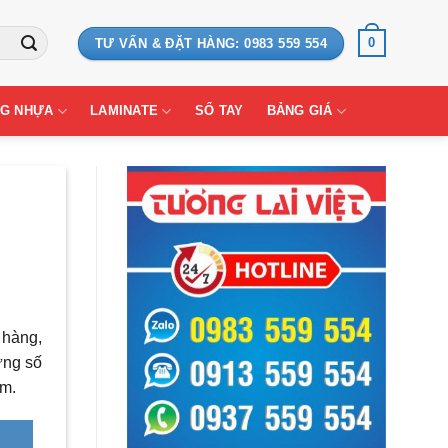
0
TƯ VẤN & ĐẶT HÀNG: 0983 559 554
G NHỰA
LAMINATE
SỔ TAY
BẢNG GIÁ
 hàng,
ừng số
ăm.