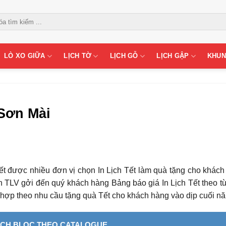
LÒ XO GIỮA
LỊCH TỜ
LỊCH GỖ
LỊCH GẬP
KHUN
Sơn Mài
t được nhiều đơn vị chọn In Lịch Tết làm quà tặng cho khách
In TLV gởi đến quý khách hàng Bảng báo giá In Lịch Tết theo t
hợp theo nhu cầu tặng quà Tết cho khách hàng vào dịp cuối n
ỊCH BLOC THEO CATALOGUE