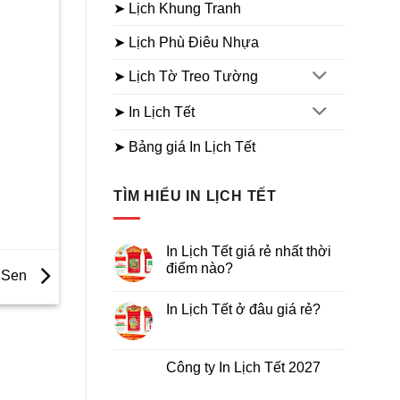
➤ Lịch Khung Tranh
➤ Lịch Phù Điêu Nhựa
➤ Lịch Tờ Treo Tường
➤ In Lịch Tết
➤ Bảng giá In Lịch Tết
TÌM HIỂU IN LỊCH TẾT
In Lịch Tết giá rẻ nhất thời
điểm nào?
a Sen
Không
có
In Lịch Tết ở đâu giá rẻ?
bình
luận
Không
ở
có
In
bình
Lịch
luận
Công ty In Lịch Tết 2027
Tết
ở
giá
In
Không
rẻ
Lịch
có