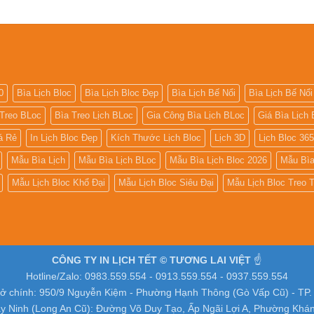
0
Bìa Lịch Bloc
Bìa Lịch Bloc Đẹp
Bìa Lịch Bế Nổi
Bìa Lịch Bế Nổi
 Treo BLoc
Bìa Treo Lịch BLoc
Gia Công Bìa Lịch BLoc
Giá Bìa Lịch 
iá Rẻ
In Lịch Bloc Đẹp
Kích Thước Lịch Bloc
Lịch 3D
Lịch Bloc 36
Mẫu Bìa Lịch
Mẫu Bìa Lịch BLoc
Mẫu Bìa Lịch Bloc 2026
Mẫu Bìa
Mẫu Lịch Bloc Khổ Đại
Mẫu Lịch Bloc Siêu Đại
Mẫu Lịch Bloc Treo
CÔNG TY IN LỊCH TẾT © TƯƠNG LAI VIỆT
☝️
Hotline/Zalo: 0983.559.554 - 0913.559.554 - 0937.559.554
sở chính: 950/9 Nguyễn Kiệm - Phường Hạnh Thông (Gò Vấp Cũ) - TP
y Ninh (Long An Cũ): Đường Võ Duy Tạo, Ấp Ngãi Lợi A, Phường Khá