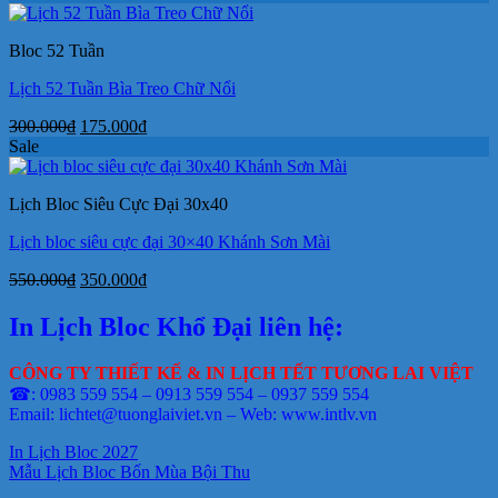
là:
tại
250.000₫.
là:
Bloc 52 Tuần
170.000₫.
Lịch 52 Tuần Bìa Treo Chữ Nổi
Giá
Giá
300.000
₫
175.000
₫
gốc
hiện
Sale
là:
tại
300.000₫.
là:
Lịch Bloc Siêu Cực Đại 30x40
175.000₫.
Lịch bloc siêu cực đại 30×40 Khánh Sơn Mài
Giá
Giá
550.000
₫
350.000
₫
gốc
hiện
là:
tại
In Lịch Bloc Khổ Đại liên hệ:
550.000₫.
là:
350.000₫.
CÔNG TY THIẾT KẾ & IN LỊCH TẾT TƯƠNG LAI VIỆT
☎: 0983 559 554 – 0913 559 554 – 0937 559 554
Email: lichtet@tuonglaiviet.vn – Web: www.intlv.vn
In Lịch Bloc 2027
Mẫu Lịch Bloc Bốn Mùa Bội Thu