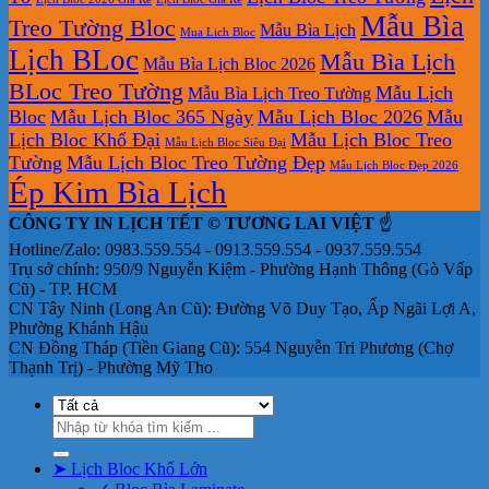
tại
Mẫu Bìa
Treo Tường Bloc
Mẫu Bìa Lịch
tphcm
Mua Lich Bloc
Lịch BLoc
Mẫu Bìa Lịch
Mẫu Bìa Lịch Bloc 2026
BLoc Treo Tường
Mẫu Lịch
Mẫu Bìa Lịch Treo Tường
Bloc
Mẫu Lịch Bloc 365 Ngày
Mẫu Lịch Bloc 2026
Mẫu
Lịch Bloc Khổ Đại
Mẫu Lịch Bloc Treo
Mẫu Lịch Bloc Siêu Đại
Tường
Mẫu Lịch Bloc Treo Tường Đẹp
Mẫu Lịch Bloc Đẹp 2026
Ép Kim Bìa Lịch
CÔNG TY IN LỊCH TẾT © TƯƠNG LAI VIỆT
☝️
Hotline/Zalo: 0983.559.554 - 0913.559.554 - 0937.559.554
Trụ sở chính: 950/9 Nguyễn Kiệm - Phường Hạnh Thông (Gò Vấp
Cũ) - TP. HCM
CN Tây Ninh (Long An Cũ): Đường Võ Duy Tạo, Ấp Ngãi Lợi A,
Phường Khánh Hậu
CN Đồng Tháp (Tiền Giang Cũ): 554 Nguyễn Tri Phương (Chợ
Thạnh Trị) - Phường Mỹ Tho
Tìm
kiếm:
➤ Lịch Bloc Khổ Lớn