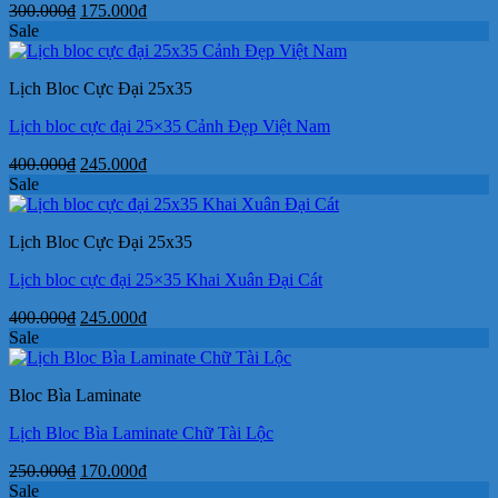
Giá
Giá
300.000
₫
175.000
₫
gốc
hiện
Sale
là:
tại
300.000₫.
là:
Lịch Bloc Cực Đại 25x35
175.000₫.
Lịch bloc cực đại 25×35 Cảnh Đẹp Việt Nam
Giá
Giá
400.000
₫
245.000
₫
gốc
hiện
Sale
là:
tại
400.000₫.
là:
Lịch Bloc Cực Đại 25x35
245.000₫.
Lịch bloc cực đại 25×35 Khai Xuân Đại Cát
Giá
Giá
400.000
₫
245.000
₫
gốc
hiện
Sale
là:
tại
400.000₫.
là:
Bloc Bìa Laminate
245.000₫.
Lịch Bloc Bìa Laminate Chữ Tài Lộc
Giá
Giá
250.000
₫
170.000
₫
gốc
hiện
Sale