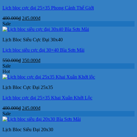
Lịch bloc cực đại 25×35 Phong Cảnh Thế Giới
Giá
Giá
400.000
₫
245.000
₫
gốc
hiện
Sale
là:
tại
400.000₫.
là:
Lịch Bloc Siêu Cực Đại 30x40
245.000₫.
Lịch bloc siêu cực đại 30×40 Bìa Sơn Mài
Giá
Giá
550.000
₫
350.000
₫
gốc
hiện
Sale
là:
tại
Hot
550.000₫.
là:
350.000₫.
Lịch Bloc Cực Đại 25x35
Lịch bloc cực đại 25×35 Khai Xuân Khởi Lộc
Giá
Giá
400.000
₫
245.000
₫
gốc
hiện
Sale
là:
tại
400.000₫.
là:
Lịch Bloc Siêu Đại 20x30
245.000₫.