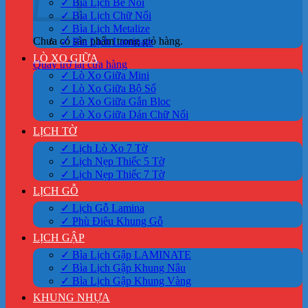
✓ Bìa Lịch Bế Nổi
✓ Bìa Lịch Chữ Nổi
✓ Bìa Lịch Metalize
Chưa có sản phẩm trong giỏ hàng.
✓ Bìa Lịch Laminate
LÒ XO GIỮA
Quay trở lại cửa hàng
✓ Lò Xo Giữa Mini
✓ Lò Xo Giữa Bộ Số
✓ Lò Xo Giữa Gắn Bloc
✓ Lò Xo Giữa Dán Chữ Nổi
LỊCH TỜ
✓ Lịch Lò Xo 7 Tờ
✓ Lịch Nẹp Thiếc 5 Tờ
✓ Lịch Nẹp Thiếc 7 Tờ
LỊCH GỖ
✓ Lịch Gỗ Lamina
✓ Phù Điêu Khung Gỗ
LỊCH GẬP
✓ Bìa Lịch Gập LAMINATE
✓ Bìa Lịch Gập Khung Nâu
✓ Bìa Lịch Gập Khung Vàng
KHUNG NHỰA