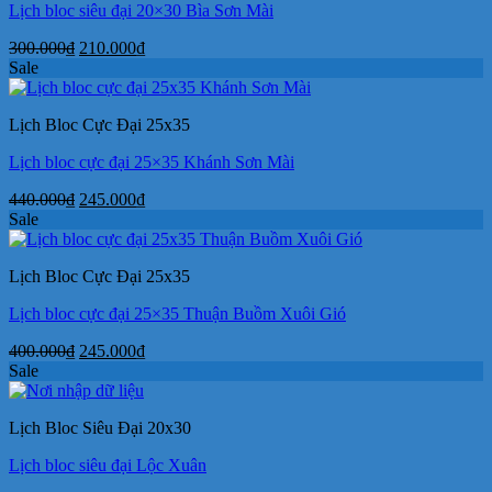
Lịch bloc siêu đại 20×30 Bìa Sơn Mài
Giá
Giá
300.000
₫
210.000
₫
gốc
hiện
Sale
là:
tại
300.000₫.
là:
Lịch Bloc Cực Đại 25x35
210.000₫.
Lịch bloc cực đại 25×35 Khánh Sơn Mài
Giá
Giá
440.000
₫
245.000
₫
gốc
hiện
Sale
là:
tại
440.000₫.
là:
Lịch Bloc Cực Đại 25x35
245.000₫.
Lịch bloc cực đại 25×35 Thuận Buồm Xuôi Gió
Giá
Giá
400.000
₫
245.000
₫
gốc
hiện
Sale
là:
tại
400.000₫.
là:
Lịch Bloc Siêu Đại 20x30
245.000₫.
Lịch bloc siêu đại Lộc Xuân