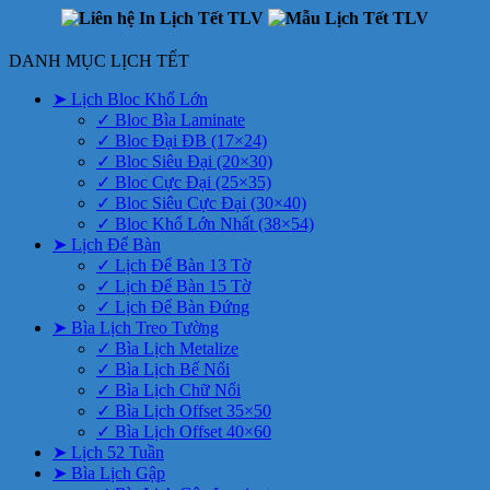
DANH MỤC LỊCH TẾT
➤ Lịch Bloc Khổ Lớn
✓ Bloc Bìa Laminate
✓ Bloc Đại ĐB (17×24)
✓ Bloc Siêu Đại (20×30)
✓ Bloc Cực Đại (25×35)
✓ Bloc Siêu Cực Đại (30×40)
✓ Bloc Khổ Lớn Nhất (38×54)
➤ Lịch Để Bàn
✓ Lịch Để Bàn 13 Tờ
✓ Lịch Để Bàn 15 Tờ
✓ Lịch Để Bàn Đứng
➤ Bìa Lịch Treo Tường
✓ Bìa Lịch Metalize
✓ Bìa Lịch Bế Nổi
✓ Bìa Lịch Chữ Nổi
✓ Bìa Lịch Offset 35×50
✓ Bìa Lịch Offset 40×60
➤ Lịch 52 Tuần
➤ Bìa Lịch Gập