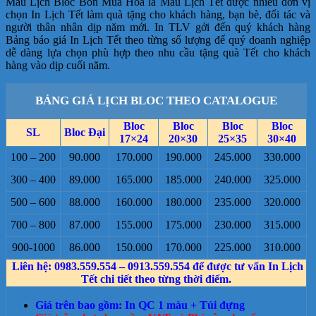
Mẫu Lịch Bloc Bốn Mùa Hoa là Mẫu Lịch Tết được nhiều đơn vị
chọn In Lịch Tết làm quà tặng cho khách hàng, bạn bè, đối tác và
người thân nhân dịp năm mới. In TLV gởi đến quý khách hàng
Bảng báo giá In Lịch Tết theo từng số lượng để quý doanh nghiệp
dễ dàng lựa chọn phù hợp theo nhu cầu tặng quà Tết cho khách
hàng vào dịp cuối năm.
BẢNG GIÁ LỊCH BLOC THEO CATALOGUE
Bloc
Bloc
Bloc
Bloc
SL
Bloc Đại
17×24
20×30
25×35
30×40
100 – 200
90.000
170.000
190.000
245.000
330.000
300 – 400
89.000
165.000
185.000
240.000
325.000
500 – 600
88.000
160.000
180.000
235.000
320.000
700 – 800
87.000
155.000
175.000
230.000
315.000
900-1000
86.000
150.000
170.000
225.000
310.000
Liên hệ: 0983.559.554 – 0913.559.554 để được tư vấn In Lịch
Tết chi tiết theo từng thời điểm.
Giá trên bao gồm: In QC 1 màu + Túi đựng