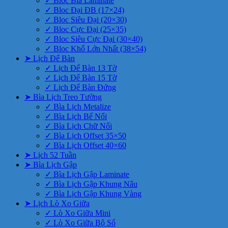
✓ Bloc Bìa Laminate
✓ Bloc Đại ĐB (17×24)
✓ Bloc Siêu Đại (20×30)
✓ Bloc Cực Đại (25×35)
✓ Bloc Siêu Cực Đại (30×40)
✓ Bloc Khổ Lớn Nhất (38×54)
➤ Lịch Để Bàn
✓ Lịch Để Bàn 13 Tờ
✓ Lịch Để Bàn 15 Tờ
✓ Lịch Để Bàn Đứng
➤ Bìa Lịch Treo Tường
✓ Bìa Lịch Metalize
✓ Bìa Lịch Bế Nổi
✓ Bìa Lịch Chữ Nổi
✓ Bìa Lịch Offset 35×50
✓ Bìa Lịch Offset 40×60
➤ Lịch 52 Tuần
➤ Bìa Lịch Gập
✓ Bìa Lịch Gập Laminate
✓ Bìa Lịch Gập Khung Nâu
✓ Bìa Lịch Gập Khung Vàng
➤ Lịch Lò Xo Giữa
✓ Lò Xo Giữa Mini
✓ Lò Xo Giữa Bộ Số