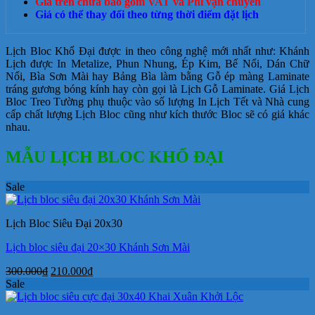
Giá trên chưa bao gồm VAT và Phí vận chuyển
Giá có thể thay đổi theo từng thời điểm đặt lịch
Lịch Bloc Khổ Đại được in theo công nghệ mới nhất như: Khánh
Lịch được In Metalize, Phun Nhung, Ép Kim, Bế Nổi, Dán Chữ
Nổi, Bìa Sơn Mài hay Bảng Bìa làm bằng Gỗ ép màng Laminate
tráng gương bóng kính hay còn gọi là Lịch Gỗ Laminate. Giá Lịch
Bloc Treo Tường phụ thuộc vào số lượng In Lịch Tết và Nhà cung
cấp chất lượng Lịch Bloc cũng như kích thước Bloc sẽ có giá khác
nhau.
MẪU LỊCH BLOC KHỔ ĐẠI
Sale
Lịch Bloc Siêu Đại 20x30
Lịch bloc siêu đại 20×30 Khánh Sơn Mài
Giá
Giá
300.000
₫
210.000
₫
gốc
hiện
Sale
là:
tại
300.000₫.
là: