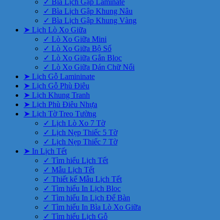
✓ Bìa Lịch Gập Laminate
✓ Bìa Lịch Gập Khung Nâu
✓ Bìa Lịch Gập Khung Vàng
➤ Lịch Lò Xo Giữa
✓ Lò Xo Giữa Mini
✓ Lò Xo Giữa Bộ Số
✓ Lò Xo Giữa Gắn Bloc
✓ Lò Xo Giữa Dán Chữ Nổi
➤ Lịch Gỗ Lamininate
➤ Lịch Gỗ Phù Điêu
➤ Lịch Khung Tranh
➤ Lịch Phù Điêu Nhựa
➤ Lịch Tờ Treo Tường
✓ Lịch Lò Xo 7 Tờ
✓ Lịch Nẹp Thiếc 5 Tờ
✓ Lịch Nẹp Thiếc 7 Tờ
➤ In Lịch Tết
✓ Tìm hiểu Lịch Tết
✓ Mẫu Lịch Tết
✓ Thiết kế Mẫu Lịch Tết
✓ Tìm hiểu In Lịch Bloc
✓ Tìm hiểu In Lịch Để Bàn
✓ Tìm hiểu In Bìa Lò Xo Giữa
✓ Tìm hiểu Lịch Gỗ