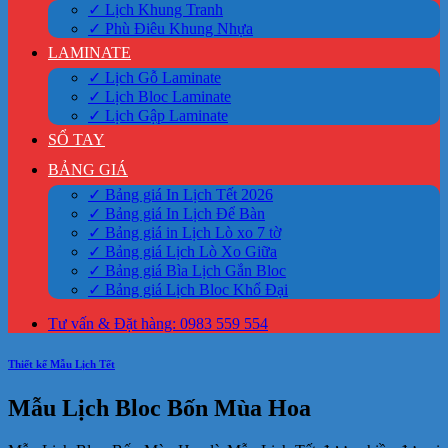
✓ Lịch Khung Tranh
✓ Phù Điêu Khung Nhựa
LAMINATE
✓ Lịch Gỗ Laminate
✓ Lịch Bloc Laminate
✓ Lịch Gập Laminate
SỔ TAY
BẢNG GIÁ
✓ Bảng giá In Lịch Tết 2026
✓ Bảng giá In Lịch Để Bàn
✓ Bảng giá in Lịch Lò xo 7 tờ
✓ Bảng giá Lịch Lò Xo Giữa
✓ Bảng giá Bìa Lịch Gắn Bloc
✓ Bảng giá Lịch Bloc Khổ Đại
Tư vấn & Đặt hàng: 0983 559 554
Thiết kế Mẫu Lịch Tết
Mẫu Lịch Bloc Bốn Mùa Hoa