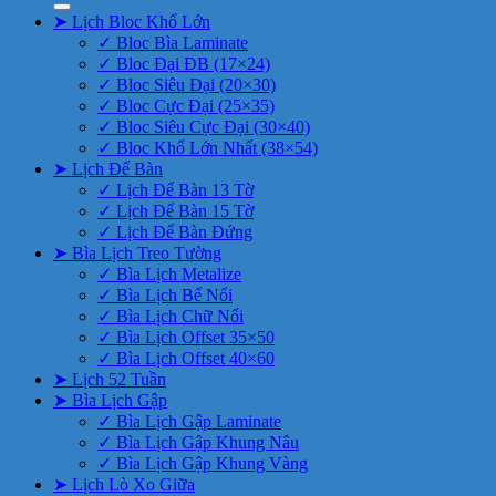
➤ Lịch Bloc Khổ Lớn
✓ Bloc Bìa Laminate
✓ Bloc Đại ĐB (17×24)
✓ Bloc Siêu Đại (20×30)
✓ Bloc Cực Đại (25×35)
✓ Bloc Siêu Cực Đại (30×40)
✓ Bloc Khổ Lớn Nhất (38×54)
➤ Lịch Để Bàn
✓ Lịch Để Bàn 13 Tờ
✓ Lịch Để Bàn 15 Tờ
✓ Lịch Để Bàn Đứng
➤ Bìa Lịch Treo Tường
✓ Bìa Lịch Metalize
✓ Bìa Lịch Bế Nổi
✓ Bìa Lịch Chữ Nổi
✓ Bìa Lịch Offset 35×50
✓ Bìa Lịch Offset 40×60
➤ Lịch 52 Tuần
➤ Bìa Lịch Gập
✓ Bìa Lịch Gập Laminate
✓ Bìa Lịch Gập Khung Nâu
✓ Bìa Lịch Gập Khung Vàng
➤ Lịch Lò Xo Giữa