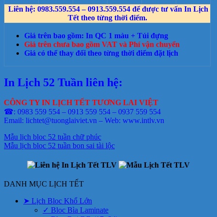
Liên hệ: 0983.559.554 – 0913.559.554 để được tư vấn In Lịch
Tết theo từng thời điểm.
Giá trên bao gồm: In QC 1 màu + Túi đựng
Giá trên chưa bao gồm VAT và Phí vận chuyển
Giá có thể thay đổi theo từng thời điểm đặt lịch
In Lịch 52 Tuần liên hệ:
CÔNG TY IN LỊCH TẾT TƯƠNG LAI VIỆT
☎: 0983 559 554 – 0913 559 554 – 0937 559 554
Email: lichtet@tuonglaiviet.vn – Web: www.intlv.vn
Mẫu lịch bloc 52 tuần chữ phúc
Mẫu lịch bloc 52 tuần bon sai tài lộc
DANH MỤC LỊCH TẾT
➤ Lịch Bloc Khổ Lớn
✓ Bloc Bìa Laminate