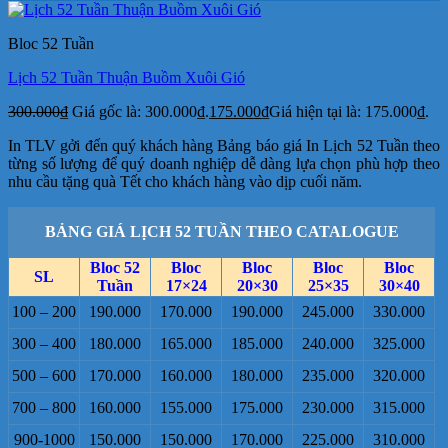
Bloc 52 Tuần
Lịch 52 Tuần Thuận Buồm Xuôi Gió
300.000
₫
Giá gốc là: 300.000₫.
175.000
₫
Giá hiện tại là: 175.000₫.
In TLV gởi đến quý khách hàng Bảng báo giá In Lịch 52 Tuần theo
từng số lượng để quý doanh nghiệp dễ dàng lựa chọn phù hợp theo
nhu cầu tặng quà Tết cho khách hàng vào dịp cuối năm.
BẢNG GIÁ LỊCH 52 TUẦN THEO CATALOGUE
Bloc 52
Bloc
Bloc
Bloc
Bloc
SL
Tuần
17×24
20×30
25×35
30×40
100 – 200
190.000
170.000
190.000
245.000
330.000
300 – 400
180.000
165.000
185.000
240.000
325.000
500 – 600
170.000
160.000
180.000
235.000
320.000
700 – 800
160.000
155.000
175.000
230.000
315.000
900-1000
150.000
150.000
170.000
225.000
310.000