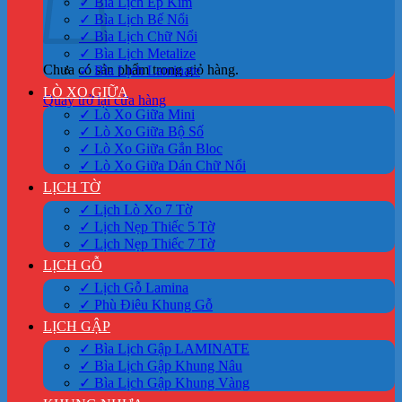
✓ Bìa Lịch Ép Kim
✓ Bìa Lịch Bế Nổi
✓ Bìa Lịch Chữ Nổi
✓ Bìa Lịch Metalize
Chưa có sản phẩm trong giỏ hàng.
✓ Bìa Lịch Laminate
LÒ XO GIỮA
Quay trở lại cửa hàng
✓ Lò Xo Giữa Mini
✓ Lò Xo Giữa Bộ Số
✓ Lò Xo Giữa Gắn Bloc
✓ Lò Xo Giữa Dán Chữ Nổi
LỊCH TỜ
✓ Lịch Lò Xo 7 Tờ
✓ Lịch Nẹp Thiếc 5 Tờ
✓ Lịch Nẹp Thiếc 7 Tờ
LỊCH GỖ
✓ Lịch Gỗ Lamina
✓ Phù Điêu Khung Gỗ
LỊCH GẬP
✓ Bìa Lịch Gập LAMINATE
✓ Bìa Lịch Gập Khung Nâu
✓ Bìa Lịch Gập Khung Vàng