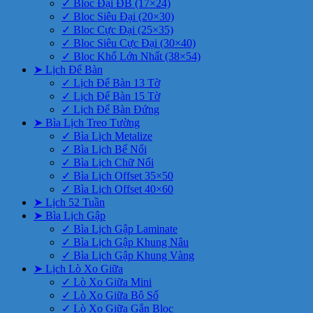
✓ Bloc Đại ĐB (17×24)
✓ Bloc Siêu Đại (20×30)
✓ Bloc Cực Đại (25×35)
✓ Bloc Siêu Cực Đại (30×40)
✓ Bloc Khổ Lớn Nhất (38×54)
➤ Lịch Để Bàn
✓ Lịch Để Bàn 13 Tờ
✓ Lịch Để Bàn 15 Tờ
✓ Lịch Để Bàn Đứng
➤ Bìa Lịch Treo Tường
✓ Bìa Lịch Metalize
✓ Bìa Lịch Bế Nổi
✓ Bìa Lịch Chữ Nổi
✓ Bìa Lịch Offset 35×50
✓ Bìa Lịch Offset 40×60
➤ Lịch 52 Tuần
➤ Bìa Lịch Gập
✓ Bìa Lịch Gập Laminate
✓ Bìa Lịch Gập Khung Nâu
✓ Bìa Lịch Gập Khung Vàng
➤ Lịch Lò Xo Giữa
✓ Lò Xo Giữa Mini
✓ Lò Xo Giữa Bộ Số
✓ Lò Xo Giữa Gắn Bloc