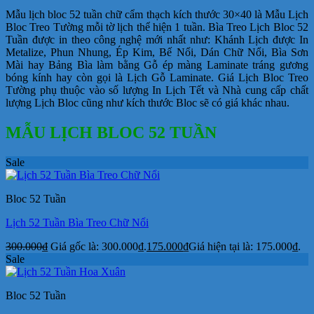
Mẫu lịch bloc 52 tuần chữ cẩm thạch kích thước 30×40 là Mẫu Lịch
Bloc Treo Tường mỗi tờ lịch thể hiện 1 tuần.
Bìa Treo Lịch Bloc 52
Tuần
được in theo công nghệ mới nhất như: Khánh Lịch được In
Metalize, Phun Nhung, Ép Kim, Bế Nổi, Dán Chữ Nổi, Bìa Sơn
Mài hay Bảng Bìa làm bằng Gỗ ép màng Laminate tráng gương
bóng kính hay còn gọi là Lịch Gỗ Laminate. Giá Lịch Bloc Treo
Tường phụ thuộc vào số lượng In Lịch Tết và Nhà cung cấp chất
lượng Lịch Bloc cũng như kích thước Bloc sẽ có giá khác nhau.
MẪU LỊCH BLOC 52 TUẦN
Sale
Bloc 52 Tuần
Lịch 52 Tuần Bìa Treo Chữ Nổi
300.000
₫
Giá gốc là: 300.000₫.
175.000
₫
Giá hiện tại là: 175.000₫.
Sale
Bloc 52 Tuần