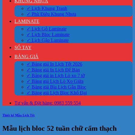
KHUNG NHỰA
✓ Lịch Khung Tranh
✓ Phù Điêu Khung Nhựa
LAMINATE
✓ Lịch Gỗ Laminate
✓ Lịch Bloc Laminate
✓ Lịch Gập Laminate
SỔ TAY
BẢNG GIÁ
✓ Bảng giá In Lịch Tết 2026
✓ Bảng giá In Lịch Để Bàn
✓ Bảng giá in Lịch Lò xo 7 tờ
✓ Bảng giá Lịch Lò Xo Giữa
✓ Bảng giá Bìa Lịch Gắn Bloc
✓ Bảng giá Lịch Bloc Khổ Đại
Tư vấn & Đặt hàng: 0983 559 554
Thiết kế Mẫu Lịch Tết
Mẫu lịch bloc 52 tuần chữ cẩm thạch