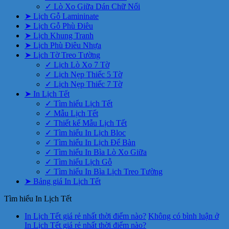
✓ Lò Xo Giữa Dán Chữ Nổi
➤ Lịch Gỗ Lamininate
➤ Lịch Gỗ Phù Điêu
➤ Lịch Khung Tranh
➤ Lịch Phù Điêu Nhựa
➤ Lịch Tờ Treo Tường
✓ Lịch Lò Xo 7 Tờ
✓ Lịch Nẹp Thiếc 5 Tờ
✓ Lịch Nẹp Thiếc 7 Tờ
➤ In Lịch Tết
✓ Tìm hiểu Lịch Tết
✓ Mẫu Lịch Tết
✓ Thiết kế Mẫu Lịch Tết
✓ Tìm hiểu In Lịch Bloc
✓ Tìm hiểu In Lịch Để Bàn
✓ Tìm hiểu In Bìa Lò Xo Giữa
✓ Tìm hiểu Lịch Gỗ
✓ Tìm hiểu In Bìa Lịch Treo Tường
➤ Bảng giá In Lịch Tết
Tìm hiểu In Lịch Tết
In Lịch Tết giá rẻ nhất thời điểm nào?
Không có bình luận
ở
In Lịch Tết giá rẻ nhất thời điểm nào?