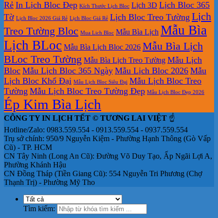
Rẻ
In Lịch Bloc Đẹp
Lịch Bloc 365
Lịch 3D
Kích Thước Lịch Bloc
Lịch
Tờ
Lịch Bloc Treo Tường
Lịch Bloc 2026 Giá Rẻ
Lịch Bloc Giá Rẻ
Mẫu Bìa
Treo Tường Bloc
Mẫu Bìa Lịch
Mua Lich Bloc
Lịch BLoc
Mẫu Bìa Lịch
Mẫu Bìa Lịch Bloc 2026
BLoc Treo Tường
Mẫu Lịch
Mẫu Bìa Lịch Treo Tường
Bloc
Mẫu Lịch Bloc 365 Ngày
Mẫu Lịch Bloc 2026
Mẫu
Lịch Bloc Khổ Đại
Mẫu Lịch Bloc Treo
Mẫu Lịch Bloc Siêu Đại
Tường
Mẫu Lịch Bloc Treo Tường Đẹp
Mẫu Lịch Bloc Đẹp 2026
Ép Kim Bìa Lịch
CÔNG TY IN LỊCH TẾT © TƯƠNG LAI VIỆT
☝️
Hotline/Zalo: 0983.559.554 - 0913.559.554 - 0937.559.554
Trụ sở chính: 950/9 Nguyễn Kiệm - Phường Hạnh Thông (Gò Vấp
Cũ) - TP. HCM
CN Tây Ninh (Long An Cũ): Đường Võ Duy Tạo, Ấp Ngãi Lợi A,
Phường Khánh Hậu
CN Đồng Tháp (Tiền Giang Cũ): 554 Nguyễn Tri Phương (Chợ
Thạnh Trị) - Phường Mỹ Tho
Tìm kiếm: