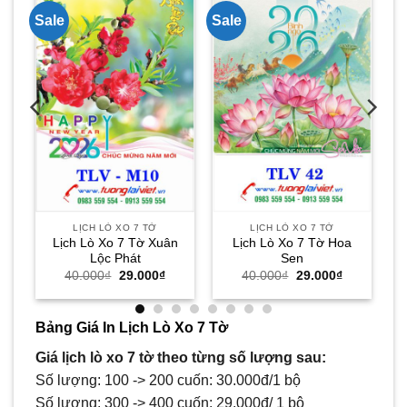
Sale
Sale
iá
ện
i
:
.000₫.
LỊCH LÒ XO 7 TỜ
LỊCH LÒ XO 7 TỜ
Lịch Lò Xo 7 Tờ Xuân
Lịch Lò Xo 7 Tờ Hoa
Lộc Phát
Sen
Giá
Giá
Giá
Giá
40.000
₫
29.000
₫
40.000
₫
29.000
₫
gốc
hiện
gốc
hiện
là:
tại
là:
tại
40.000₫.
là:
40.000₫.
là:
29.000₫.
29.000₫.
Bảng Giá In Lịch Lò Xo 7 Tờ
Giá lịch lò xo 7 tờ theo từng số lượng sau:
Số lượng: 100 -> 200 cuốn: 30.000đ/1 bộ
Số lượng: 300 -> 400 cuốn: 29.000đ/ 1 bộ