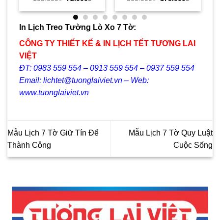
gốc
hiện
gốc
hiện
à:
là:
tại
là:
tại
190.000₫.
105.000₫.
là:
300.000₫.
là:
72.000₫.
175.000₫.
In Lịch Treo Tường Lò Xo 7 Tờ:
CÔNG TY THIẾT KẾ & IN LỊCH TẾT TƯƠNG LAI
VIỆT
ĐT: 0983 559 554 – 0913 559 554 – 0937 559 554
Email: lichtet@tuonglaiviet.vn – Web:
www.tuonglaiviet.vn
Mẫu Lịch 7 Tờ Giữ Tín Để
Mẫu Lịch 7 Tờ Quy Luật
Thành Công
Cuộc Sống