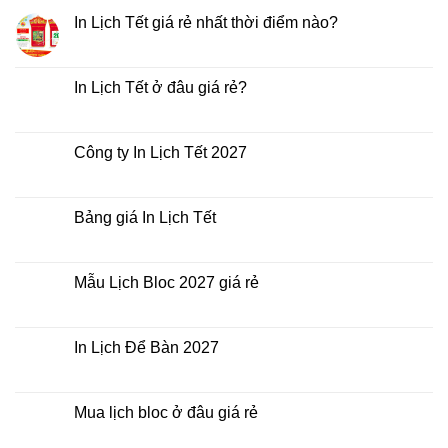
In Lịch Tết giá rẻ nhất thời điểm nào?
Không
có
bình
luận
In Lịch Tết ở đâu giá rẻ?
ở
In
Không
Lịch
có
Tết
bình
giá
luận
Công ty In Lịch Tết 2027
rẻ
ở
nhất
In
Không
thời
Lịch
có
điểm
Tết
bình
nào?
ở
luận
Bảng giá In Lịch Tết
đâu
ở
giá
Công
Không
rẻ?
ty
có
In
bình
Lịch
luận
Mẫu Lịch Bloc 2027 giá rẻ
Tết
ở
2027
Bảng
Không
giá
có
In
bình
Lịch
luận
In Lịch Để Bàn 2027
Tết
ở
Mẫu
Không
Lịch
có
Bloc
bình
2027
luận
Mua lịch bloc ở đâu giá rẻ
giá
ở
rẻ
In
Không
Lịch
có