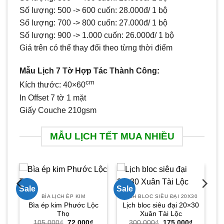
Số lượng: 500 -> 600 cuốn: 28.000đ/ 1 bộ
Số lượng: 700 -> 800 cuốn: 27.000đ/ 1 bộ
Số lượng: 900 -> 1.000 cuốn: 26.000đ/ 1 bộ
Giá trên có thể thay đổi theo từng thời điểm
Mẫu Lịch 7 Tờ Hợp Tác Thành Công:
cm
Kích thước: 40×60
In Offset 7 tờ 1 mặt
Giấy Couche 210gsm
MẪU LỊCH TẾT MUA NHIỀU
0
Sale
Sale
BÌA LỊCH ÉP KIM
LỊCH BLOC SIÊU ĐẠI 20X30
Bìa ép kim Phước Lộc
Lịch bloc siêu đại 20×30
Giá
Thọ
Xuân Tài Lộc
hiện
Giá
Giá
Giá
Giá
105.000
₫
72.000
₫
300.000
₫
175.000
₫
ại