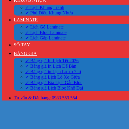
KHUNG NHỰA
✓ Lịch Khung Tranh
✓ Phù Điêu Khung Nhựa
LAMINATE
✓ Lịch Gỗ Laminate
✓ Lịch Bloc Laminate
✓ Lịch Gập Laminate
SỔ TAY
BẢNG GIÁ
✓ Bảng giá In Lịch Tết 2026
✓ Bảng giá In Lịch Để Bàn
✓ Bảng giá in Lịch Lò xo 7 tờ
✓ Bảng giá Lịch Lò Xo Giữa
✓ Bảng giá Bìa Lịch Gắn Bloc
✓ Bảng giá Lịch Bloc Khổ Đại
Tư vấn & Đặt hàng: 0983 559 554