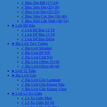
✓ Bloc Đại ĐB (17×24)
✓ Bloc Siêu Đại (20×30)
✓ Bloc Cực Đại (25×35)
✓ Bloc Siêu Cực Đại (30×40)
✓ Bloc Khổ Lớn Nhất (38×54)
➤ Lịch Để Bàn
✓ Lịch Để Bàn 13 Tờ
✓ Lịch Để Bàn 15 Tờ
✓ Lịch Để Bàn Đứng
➤ Bìa Lịch Treo Tường
✓ Bìa Lịch Metalize
✓ Bìa Lịch Bế Nổi
✓ Bìa Lịch Chữ Nổi
✓ Bìa Lịch Offset 35×50
✓ Bìa Lịch Offset 40×60
➤ Lịch 52 Tuần
➤ Bìa Lịch Gập
✓ Bìa Lịch Gập Laminate
✓ Bìa Lịch Gập Khung Nâu
✓ Bìa Lịch Gập Khung Vàng
➤ Lịch Lò Xo Giữa
✓ Lò Xo Giữa Mini
✓ Lò Xo Giữa Bộ Số