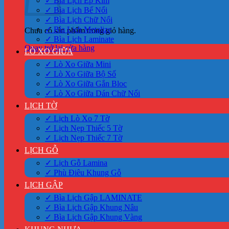
✓ Bìa Lịch Ép Kim
✓ Bìa Lịch Bế Nổi
✓ Bìa Lịch Chữ Nổi
✓ Bìa Lịch Metalize
Chưa có sản phẩm trong giỏ hàng.
✓ Bìa Lịch Laminate
Quay trở lại cửa hàng
LÒ XO GIỮA
✓ Lò Xo Giữa Mini
✓ Lò Xo Giữa Bộ Số
✓ Lò Xo Giữa Gắn Bloc
✓ Lò Xo Giữa Dán Chữ Nổi
LỊCH TỜ
✓ Lịch Lò Xo 7 Tờ
✓ Lịch Nẹp Thiếc 5 Tờ
✓ Lịch Nẹp Thiếc 7 Tờ
LỊCH GỖ
✓ Lịch Gỗ Lamina
✓ Phù Điêu Khung Gỗ
LỊCH GẬP
✓ Bìa Lịch Gập LAMINATE
✓ Bìa Lịch Gập Khung Nâu
✓ Bìa Lịch Gập Khung Vàng