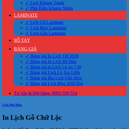
✓ Lịch Khung Tranh
✓ Phù Điêu Khung Nhựa
LAMINATE
✓ Lịch Gỗ Laminate
✓ Lịch Bloc Laminate
✓ Lịch Gập Laminate
SỔ TAY
BẢNG GIÁ
✓ Bảng giá In Lịch Tết 2026
✓ Bảng giá In Lịch Để Bàn
✓ Bảng giá in Lịch Lò xo 7 tờ
✓ Bảng giá Lịch Lò Xo Giữa
✓ Bảng giá Bìa Lịch Gắn Bloc
✓ Bảng giá Lịch Bloc Khổ Đại
Tư vấn & Đặt hàng: 0983 559 554
Lịch Phù Điêu
In Lịch Gỗ Chữ Lộc