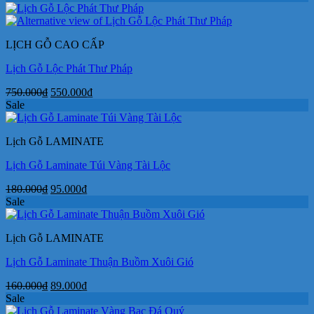
là:
tại
750.000₫.
là:
550.000₫.
LỊCH GỖ CAO CẤP
Lịch Gỗ Lộc Phát Thư Pháp
Giá
Giá
750.000
₫
550.000
₫
gốc
hiện
Sale
là:
tại
750.000₫.
là:
Lịch Gỗ LAMINATE
550.000₫.
Lịch Gỗ Laminate Túi Vàng Tài Lộc
Giá
Giá
180.000
₫
95.000
₫
gốc
hiện
Sale
là:
tại
180.000₫.
là:
Lịch Gỗ LAMINATE
95.000₫.
Lịch Gỗ Laminate Thuận Buồm Xuôi Gió
Giá
Giá
160.000
₫
89.000
₫
gốc
hiện
Sale
là:
tại