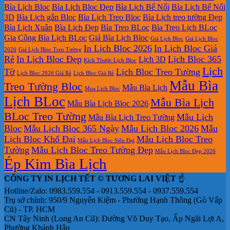
Tết
Để
In
rẻ?
2027
lịch
2027
ở
điểm
Bìa Lịch Bloc
Bìa Lịch Bloc Đẹp
Bìa Lịch Bế Nổi
Bìa Lịch Bế Nổi
Bàn
lịch
bloc
giá
Tìm
nào?
3D
Bìa Lịch gắn Bloc
Bìa Lịch Treo Bloc
Bìa Lịch treo tường Đẹp
2027
lò
ở
rẻ
kiếm
Bìa Lịch Xuân
Bìa Lịch Đẹp
Bìa Treo BLoc
Bìa Treo Lịch BLoc
xo
đâu
địa
Gia Công Bìa Lịch BLoc
Giá Bìa Lịch Bloc
Giá Lịch Bloc
Giá Lịch Bloc
giữa
giá
chỉ
In Lịch Bloc 2026
In Lịch Bloc Giá
bộ
rẻ
in
2026
Giá Lịch Bloc Treo Tường
Rẻ
In Lịch Bloc Đẹp
Lịch Bloc 365
Lịch 3D
số
lịch
Kích Thước Lịch Bloc
tết
Lịch
Tờ
Lịch Bloc Treo Tường
Lịch Bloc 2026 Giá Rẻ
Lịch Bloc Giá Rẻ
tại
Mẫu Bìa
Treo Tường Bloc
Mẫu Bìa Lịch
tphcm
Mua Lich Bloc
Lịch BLoc
Mẫu Bìa Lịch
Mẫu Bìa Lịch Bloc 2026
BLoc Treo Tường
Mẫu Lịch
Mẫu Bìa Lịch Treo Tường
Bloc
Mẫu Lịch Bloc 365 Ngày
Mẫu Lịch Bloc 2026
Mẫu
Lịch Bloc Khổ Đại
Mẫu Lịch Bloc Treo
Mẫu Lịch Bloc Siêu Đại
Tường
Mẫu Lịch Bloc Treo Tường Đẹp
Mẫu Lịch Bloc Đẹp 2026
Ép Kim Bìa Lịch
CÔNG TY IN LỊCH TẾT © TƯƠNG LAI VIỆT
☝️
Hotline/Zalo: 0983.559.554 - 0913.559.554 - 0937.559.554
Trụ sở chính: 950/9 Nguyễn Kiệm - Phường Hạnh Thông (Gò Vấp
Cũ) - TP. HCM
CN Tây Ninh (Long An Cũ): Đường Võ Duy Tạo, Ấp Ngãi Lợi A,
Phường Khánh Hậu