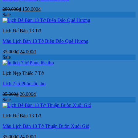
Giá
Giá
280.000
₫
150.000
₫
gốc
hiện
Sale
là:
tại
280.000₫.
là:
Lịch Để Bàn 13 Tờ
150.000₫.
Mẫu Lịch Bàn 13 Tờ Biển Đảo Quê Hương
Giá
Giá
35.000
₫
24.000
₫
gốc
hiện
Sale
là:
tại
35.000₫.
là:
Lịch Nẹp Thiếc 7 Tờ
24.000₫.
Lịch 7 tờ Phúc lộc thọ
Giá
Giá
35.000
₫
26.000
₫
gốc
hiện
Sale
là:
tại
35.000₫.
là:
Lịch Để Bàn 13 Tờ
26.000₫.
Mẫu Lịch Bàn 13 Tờ Thuận Buồn Xuôi Gió
Giá
Giá
35.000
₫
24.000
₫