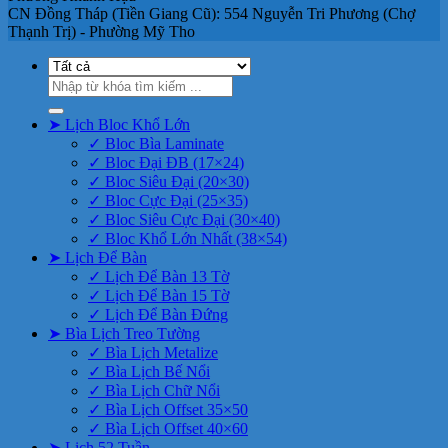
CN Đồng Tháp (Tiền Giang Cũ): 554 Nguyễn Tri Phương (Chợ
Thạnh Trị) - Phường Mỹ Tho
Tìm
kiếm:
➤ Lịch Bloc Khổ Lớn
✓ Bloc Bìa Laminate
✓ Bloc Đại ĐB (17×24)
✓ Bloc Siêu Đại (20×30)
✓ Bloc Cực Đại (25×35)
✓ Bloc Siêu Cực Đại (30×40)
✓ Bloc Khổ Lớn Nhất (38×54)
➤ Lịch Để Bàn
✓ Lịch Để Bàn 13 Tờ
✓ Lịch Để Bàn 15 Tờ
✓ Lịch Để Bàn Đứng
➤ Bìa Lịch Treo Tường
✓ Bìa Lịch Metalize
✓ Bìa Lịch Bế Nổi
✓ Bìa Lịch Chữ Nổi
✓ Bìa Lịch Offset 35×50
✓ Bìa Lịch Offset 40×60
➤ Lịch 52 Tuần