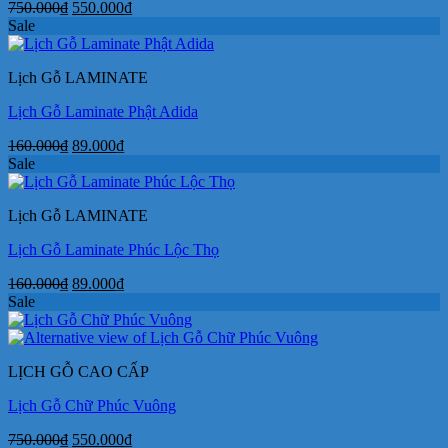
Giá
Giá
750.000
₫
550.000
₫
gốc
hiện
Sale
là:
tại
750.000₫.
là:
Lịch Gỗ LAMINATE
550.000₫.
Lịch Gỗ Laminate Phật Adida
Giá
Giá
160.000
₫
89.000
₫
gốc
hiện
Sale
là:
tại
160.000₫.
là:
Lịch Gỗ LAMINATE
89.000₫.
Lịch Gỗ Laminate Phúc Lộc Thọ
Giá
Giá
160.000
₫
89.000
₫
gốc
hiện
Sale
là:
tại
160.000₫.
là:
89.000₫.
LỊCH GỖ CAO CẤP
Lịch Gỗ Chữ Phúc Vuông
Giá
Giá
750.000
₫
550.000
₫