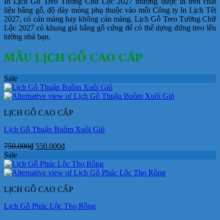
In Lịch Gỗ Treo Tường Chữ Lộc 2027 thường được in trên chất
liệu bằng gỗ, độ dày mỏng phụ thuộc vào mỗi Công ty In Lịch Tết
2027, có cán màng hay không cán màng. Lịch Gỗ Treo Tường Chữ
Lộc 2027 có khung giá bằng gỗ cứng để có thể dựng đứng treo lên
tường nhà bạn.
MẪU LỊCH GỖ CAO CẤP
Sale
LỊCH GỖ CAO CẤP
Lịch Gỗ Thuận Buồm Xuôi Gió
Giá
Giá
750.000
₫
550.000
₫
gốc
hiện
Sale
là:
tại
750.000₫.
là:
550.000₫.
LỊCH GỖ CAO CẤP
Lịch Gỗ Phúc Lộc Thọ Rồng