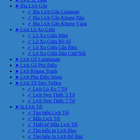
➤ Bìa Lịch Gập
✓ Bìa Lịch Gập Laminate
✓ Bìa Lịch Gập Khung Nâu
✓ Bìa Lịch Gập Khung Vàng
➤ Lịch Lò Xo Giữa
✓ Lò Xo Giữa Mini
✓ Lò Xo Giữa Bộ Số
✓ Lò Xo Giữa Gắn Bloc
✓ Lò Xo Giữa Dán Chữ Nổi
➤ Lịch Gỗ Lamininate
➤ Lịch Gỗ Phù Điêu
➤ Lịch Khung Tranh
➤ Lịch Phù Điêu Nhựa
➤ Lịch Tờ Treo Tường
✓ Lịch Lò Xo 7 Tờ
✓ Lịch Nẹp Thiếc 5 Tờ
✓ Lịch Nẹp Thiếc 7 Tờ
➤ In Lịch Tết
✓ Tìm hiểu Lịch Tết
✓ Mẫu Lịch Tết
✓ Thiết kế Mẫu Lịch Tết
✓ Tìm hiểu In Lịch Bloc
✓ Tìm hiểu In Lịch Để Bàn