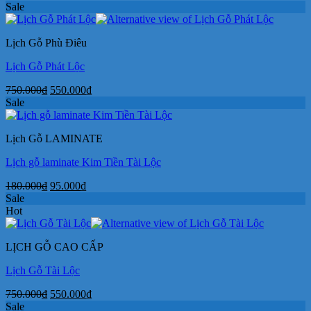
gốc
hiện
Sale
là:
tại
750.000₫.
là:
Lịch Gỗ Phù Điêu
550.000₫.
Lịch Gỗ Phát Lộc
Giá
Giá
750.000
₫
550.000
₫
gốc
hiện
Sale
là:
tại
750.000₫.
là:
Lịch Gỗ LAMINATE
550.000₫.
Lịch gỗ laminate Kim Tiền Tài Lộc
Giá
Giá
180.000
₫
95.000
₫
gốc
hiện
Sale
là:
tại
Hot
180.000₫.
là:
95.000₫.
LỊCH GỖ CAO CẤP
Lịch Gỗ Tài Lộc
Giá
Giá
750.000
₫
550.000
₫
gốc
hiện
Sale