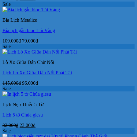
gốc
hiện
Sale
là:
tại
35.000₫.
là:
Bìa Lịch Metalize
24.000₫.
Bìa lịch gắn bloc Túi Vàng
Giá
Giá
109.000
₫
79.000
₫
gốc
hiện
Sale
là:
tại
109.000₫.
là:
Lò Xo Giữa Dán Chữ Nổi
79.000₫.
Lịch Lò Xo Giữa Dán Nổi Phát Tài
Giá
Giá
145.000
₫
96.000
₫
gốc
hiện
Sale
là:
tại
145.000₫.
là:
Lịch Nẹp Thiếc 5 Tờ
96.000₫.
Lịch 5 tờ Chúa giesu
Giá
Giá
32.000
₫
23.000
₫
gốc
hiện
Sale
là:
tại