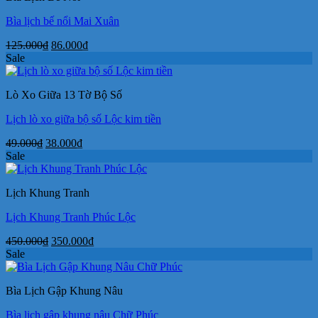
Bìa lịch bế nổi Mai Xuân
Giá
Giá
125.000
₫
86.000
₫
gốc
hiện
Sale
là:
tại
125.000₫.
là:
Lò Xo Giữa 13 Tờ Bộ Số
86.000₫.
Lịch lò xo giữa bộ số Lộc kim tiền
Giá
Giá
49.000
₫
38.000
₫
gốc
hiện
Sale
là:
tại
49.000₫.
là:
Lịch Khung Tranh
38.000₫.
Lịch Khung Tranh Phúc Lộc
Giá
Giá
450.000
₫
350.000
₫
gốc
hiện
Sale
là:
tại
450.000₫.
là:
Bìa Lịch Gập Khung Nâu
350.000₫.
Bìa lịch gập khung nâu Chữ Phúc