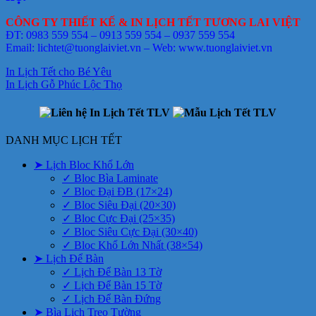
CÔNG TY THIẾT KẾ & IN LỊCH TẾT TƯƠNG LAI VIỆT
ĐT: 0983 559 554 – 0913 559 554 – 0937 559 554
Email: lichtet@tuonglaiviet.vn – Web: www.tuonglaiviet.vn
In Lịch Tết cho Bé Yêu
In Lịch Gỗ Phúc Lộc Thọ
DANH MỤC LỊCH TẾT
➤ Lịch Bloc Khổ Lớn
✓ Bloc Bìa Laminate
✓ Bloc Đại ĐB (17×24)
✓ Bloc Siêu Đại (20×30)
✓ Bloc Cực Đại (25×35)
✓ Bloc Siêu Cực Đại (30×40)
✓ Bloc Khổ Lớn Nhất (38×54)
➤ Lịch Để Bàn
✓ Lịch Để Bàn 13 Tờ
✓ Lịch Để Bàn 15 Tờ
✓ Lịch Để Bàn Đứng
➤ Bìa Lịch Treo Tường