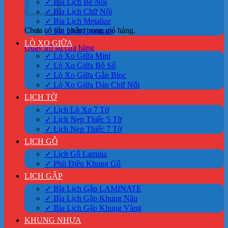
✓ Bìa Lịch Bế Nổi
✓ Bìa Lịch Chữ Nổi
✓ Bìa Lịch Metalize
Chưa có sản phẩm trong giỏ hàng.
✓ Bìa Lịch Laminate
LÒ XO GIỮA
Quay trở lại cửa hàng
✓ Lò Xo Giữa Mini
✓ Lò Xo Giữa Bộ Số
✓ Lò Xo Giữa Gắn Bloc
✓ Lò Xo Giữa Dán Chữ Nổi
LỊCH TỜ
✓ Lịch Lò Xo 7 Tờ
✓ Lịch Nẹp Thiếc 5 Tờ
✓ Lịch Nẹp Thiếc 7 Tờ
LỊCH GỖ
✓ Lịch Gỗ Lamina
✓ Phù Điêu Khung Gỗ
LỊCH GẬP
✓ Bìa Lịch Gập LAMINATE
✓ Bìa Lịch Gập Khung Nâu
✓ Bìa Lịch Gập Khung Vàng
KHUNG NHỰA