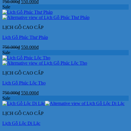
Giá
Giá
750.000
₫
550.000
₫
gốc
hiện
Sale
là:
tại
750.000₫.
là:
550.000₫.
LỊCH GỖ CAO CẤP
Lịch Gỗ Phúc Thư Pháp
Giá
Giá
750.000
₫
550.000
₫
gốc
hiện
Sale
là:
tại
750.000₫.
là:
550.000₫.
LỊCH GỖ CAO CẤP
Lịch Gỗ Phúc Lộc Thọ
Giá
Giá
750.000
₫
550.000
₫
gốc
hiện
Sale
là:
tại
750.000₫.
là:
LỊCH GỖ CAO CẤP
550.000₫.
Lịch Gỗ Lộc Di Lặc