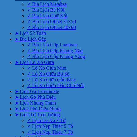
✓ Bìa Lịch Metalize
✓ Bìa Lịch Bế Nổi
✓ Bìa Lịch Chữ Nổi
✓ Bìa Lịch Offset 35×50
✓ Bìa Lịch Offset 40×60
➤ Lịch 52 Tuần
➤ Bìa Lịch Gập
✓ Bìa Lịch Gập Laminate
✓ Bìa Lịch Gập Khung Nâu
✓ Bìa Lịch Gập Khung Vàng
➤ Lịch Lò Xo Giữa
✓ Lò Xo Giữa Mini
✓ Lò Xo Giữa Bộ Số
✓ Lò Xo Giữa Gắn Bloc
✓ Lò Xo Giữa Dán Chữ Nổi
➤ Lịch Gỗ Lamininate
➤ Lịch Gỗ Phù Điêu
➤ Lịch Khung Tranh
➤ Lịch Phù Điêu Nhựa
➤ Lịch Tờ Treo Tường
✓ Lịch Lò Xo 7 Tờ
✓ Lịch Nẹp Thiếc 5 Tờ
✓ Lịch Nẹp Thiếc 7 Tờ