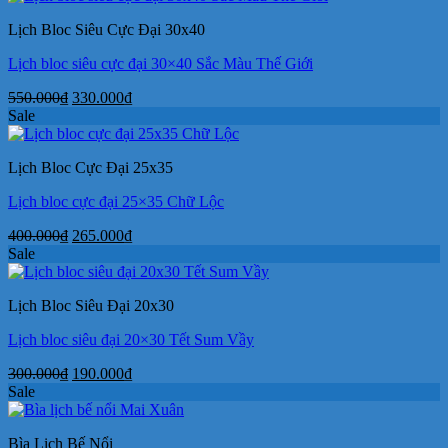
Lịch Bloc Siêu Cực Đại 30x40
Lịch bloc siêu cực đại 30×40 Sắc Màu Thế Giới
Giá
Giá
550.000
₫
330.000
₫
gốc
hiện
Sale
là:
tại
550.000₫.
là:
Lịch Bloc Cực Đại 25x35
330.000₫.
Lịch bloc cực đại 25×35 Chữ Lộc
Giá
Giá
400.000
₫
265.000
₫
gốc
hiện
Sale
là:
tại
400.000₫.
là:
Lịch Bloc Siêu Đại 20x30
265.000₫.
Lịch bloc siêu đại 20×30 Tết Sum Vầy
Giá
Giá
300.000
₫
190.000
₫
gốc
hiện
Sale
là:
tại
300.000₫.
là:
Bìa Lịch Bế Nổi
190.000₫.