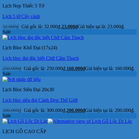
Lịch Nẹp Thiếc 5 Tờ
Lịch 5 tờ Cây cảnh
32.000
₫
Giá gốc là: 32.000₫.
23.000
₫
Giá hiện tại là: 23.000₫.
Sale
Lịch Bloc Khổ Đại (17x24)
Lịch bloc đại đặc biệt Chữ Cẩm Thạch
250.000
₫
Giá gốc là: 250.000₫.
160.000
₫
Giá hiện tại là: 160.000₫.
Sale
Lịch Bloc Siêu Đại 20x30
Lịch bloc siêu đại Cảnh Đẹp Thế Giới
300.000
₫
Giá gốc là: 300.000₫.
200.000
₫
Giá hiện tại là: 200.000₫.
Sale
LỊCH GỖ CAO CẤP