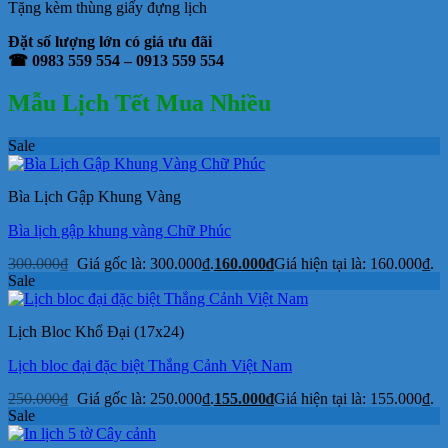
Tặng kèm thùng giấy đựng lịch
Đặt số lượng lớn có giá ưu đãi
☎ 0983 559 554 – 0913 559 554
Mẫu Lịch Tết Mua Nhiều
Sale
Bìa Lịch Gập Khung Vàng
Bìa lịch gập khung vàng Chữ Phúc
300.000
₫
Giá gốc là: 300.000₫.
160.000
₫
Giá hiện tại là: 160.000₫.
Sale
Lịch Bloc Khổ Đại (17x24)
Lịch bloc đại đặc biệt Thắng Cảnh Việt Nam
250.000
₫
Giá gốc là: 250.000₫.
155.000
₫
Giá hiện tại là: 155.000₫.
Sale