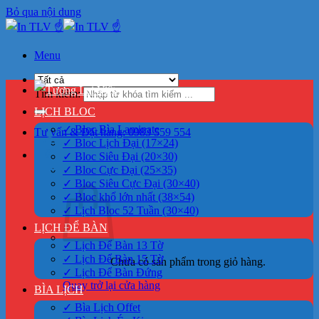
Bỏ qua nội dung
Menu
>
Tìm kiếm:
LỊCH BLOC
✓ Bloc Bìa Laminate
Tư vấn & Đặt hàng: 0983 559 554
✓ Bloc Lịch Đại (17×24)
0
✓ Bloc Siêu Đại (20×30)
✓ Bloc Cực Đại (25×35)
✓ Bloc Siêu Cực Đại (30×40)
✓ Bloc khổ lớn nhất (38×54)
✓ Lịch Bloc 52 Tuần (30×40)
LỊCH ĐỂ BÀN
✓ Lịch Để Bàn 13 Tờ
✓ Lịch Để Bàn 15 Tờ
Chưa có sản phẩm trong giỏ hàng.
✓ Lịch Để Bàn Đứng
Quay trở lại cửa hàng
BÌA LỊCH
✓ Bìa Lịch Offet