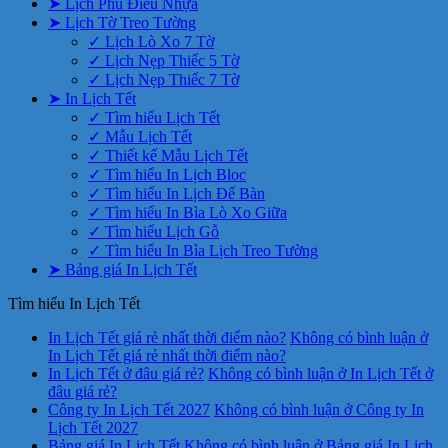
➤ Lịch Phù Điêu Nhựa
➤ Lịch Tờ Treo Tường
✓ Lịch Lò Xo 7 Tờ
✓ Lịch Nẹp Thiếc 5 Tờ
✓ Lịch Nẹp Thiếc 7 Tờ
➤ In Lịch Tết
✓ Tìm hiểu Lịch Tết
✓ Mẫu Lịch Tết
✓ Thiết kế Mẫu Lịch Tết
✓ Tìm hiểu In Lịch Bloc
✓ Tìm hiểu In Lịch Để Bàn
✓ Tìm hiểu In Bìa Lò Xo Giữa
✓ Tìm hiểu Lịch Gỗ
✓ Tìm hiểu In Bìa Lịch Treo Tường
➤ Bảng giá In Lịch Tết
Tìm hiểu In Lịch Tết
In Lịch Tết giá rẻ nhất thời điểm nào?
Không có bình luận
ở
In Lịch Tết giá rẻ nhất thời điểm nào?
In Lịch Tết ở đâu giá rẻ?
Không có bình luận
ở In Lịch Tết ở
đâu giá rẻ?
Công ty In Lịch Tết 2027
Không có bình luận
ở Công ty In
Lịch Tết 2027
Bảng giá In Lịch Tết
Không có bình luận
ở Bảng giá In Lịch