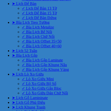
➤ Lịch Để Bàn
✓ Lịch Để Bàn 13 Tờ
✓ Lịch Để Bàn 15 Tờ
✓ Lịch Để Bàn Đứng
➤ Bìa Lịch Treo Tường
✓ Bìa Lịch Metalize
✓ Bìa Lịch Bế Nổi
✓ Bìa Lịch Chữ Nổi
✓ Bìa Lịch Offset 35×50
✓ Bìa Lịch Offset 40×60
➤ Lịch 52 Tuần
➤ Bìa Lịch Gập
✓ Bìa Lịch Gập Laminate
✓ Bìa Lịch Gập Khung Nâu
✓ Bìa Lịch Gập Khung Vàng
➤ Lịch Lò Xo Giữa
✓ Lò Xo Giữa Mini
✓ Lò Xo Giữa Bộ Số
✓ Lò Xo Giữa Gắn Bloc
✓ Lò Xo Giữa Dán Chữ Nổi
➤ Lịch Gỗ Lamininate
➤ Lịch Gỗ Phù Điêu
➤ Lịch Khung Tranh