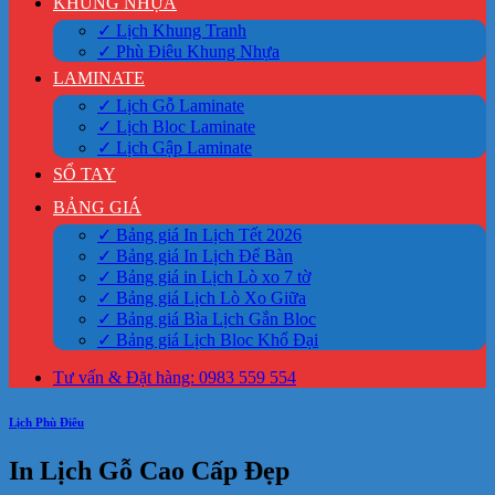
KHUNG NHỰA
✓ Lịch Khung Tranh
✓ Phù Điêu Khung Nhựa
LAMINATE
✓ Lịch Gỗ Laminate
✓ Lịch Bloc Laminate
✓ Lịch Gập Laminate
SỔ TAY
BẢNG GIÁ
✓ Bảng giá In Lịch Tết 2026
✓ Bảng giá In Lịch Để Bàn
✓ Bảng giá in Lịch Lò xo 7 tờ
✓ Bảng giá Lịch Lò Xo Giữa
✓ Bảng giá Bìa Lịch Gắn Bloc
✓ Bảng giá Lịch Bloc Khổ Đại
Tư vấn & Đặt hàng: 0983 559 554
Lịch Phù Điêu
In Lịch Gỗ Cao Cấp Đẹp