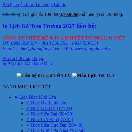
Bìa lịch gắn bloc Túi vàng Tài lộc
109.000
₫
Giá gốc là: 109.000₫.
79.000
₫
Giá hiện tại là: 79.000₫.
liên hệ:
In Lịch Gỗ Treo Trường 2027
CÔNG TY THIẾT KẾ & IN LỊCH TẾT TƯƠNG LAI VIỆT
ĐT: 0983 559 554 – 0913 559 554 – 0937 559 554
Email: lichtet@tuonglaiviet.vn – Web: www.tuonglaiviet.vn
Bìa Lịch Khung Ngọc
In Bìa Lịch Gắn Bloc Đẹp
DANH MỤC LỊCH TẾT
➤ Lịch Bloc Khổ Lớn
✓ Bloc Bìa Laminate
✓ Bloc Đại ĐB (17×24)
✓ Bloc Siêu Đại (20×30)
✓ Bloc Cực Đại (25×35)
✓ Bloc Siêu Cực Đại (30×40)
✓ Bloc Khổ Lớn Nhất (38×54)