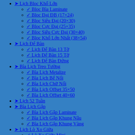
➤ Lịch Bloc Khổ Lớn
✓ Bloc Bìa Laminate
✓ Bloc Đại ĐB (17×24)
✓ Bloc Siêu Đại (20×30)
✓ Bloc Cực Đại (25×35)
✓ Bloc Siêu Cực Đại (30×40)
✓ Bloc Khổ Lớn Nhất (38×54)
➤ Lịch Để Bàn
✓ Lịch Để Bàn 13 Tờ
✓ Lịch Để Bàn 15 Tờ
✓ Lịch Để Bàn Đứng
➤ Bìa Lịch Treo Tường
✓ Bìa Lịch Metalize
✓ Bìa Lịch Bế Nổi
✓ Bìa Lịch Chữ Nổi
✓ Bìa Lịch Offset 35×50
✓ Bìa Lịch Offset 40×60
➤ Lịch 52 Tuần
➤ Bìa Lịch Gập
✓ Bìa Lịch Gập Laminate
✓ Bìa Lịch Gập Khung Nâu
✓ Bìa Lịch Gập Khung Vàng
➤ Lịch Lò Xo Giữa