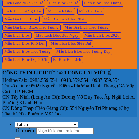
Lịch Bloc 2026 Giá Rẻ
Lịch Bloc Giá Rẻ
Lịch Bloc Treo Tường
Lịch Treo Tường Bloc
Mua Lich Bloc
Mẫu Bìa Lịch
Mẫu Bìa Lịch BLoc
Mẫu Bìa Lịch Bloc 2026
Mẫu Bìa Lịch BLoc Treo Tường
Mẫu Bìa Lịch Treo Tường
Mẫu Lịch Bloc
Mẫu Lịch Bloc 365 Ngày
Mẫu Lịch Bloc 2026
Mẫu Lịch Bloc Khổ Đại
Mẫu Lịch Bloc Siêu Đại
Mẫu Lịch Bloc Treo Tường
Mẫu Lịch Bloc Treo Tường Đẹp
Mẫu Lịch Bloc Đẹp 2026
Ép Kim Bìa Lịch
CÔNG TY IN LỊCH TẾT © TƯƠNG LAI VIỆT
☝️
Hotline/Zalo: 0983.559.554 - 0913.559.554 - 0937.559.554
Trụ sở chính: 950/9 Nguyễn Kiệm - Phường Hạnh Thông (Gò Vấp
Cũ) - TP. HCM
CN Tây Ninh (Long An Cũ): Đường Võ Duy Tạo, Ấp Ngãi Lợi A,
Phường Khánh Hậu
CN Đồng Tháp (Tiền Giang Cũ): 554 Nguyễn Tri Phương (Chợ
Thạnh Trị) - Phường Mỹ Tho
Tìm kiếm: