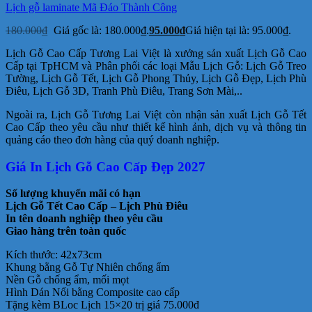
Lịch gỗ laminate Mã Đáo Thành Công
180.000
₫
Giá gốc là: 180.000₫.
95.000
₫
Giá hiện tại là: 95.000₫.
Lịch Gỗ Cao Cấp Tương Lai Việt là xưởng sản xuất Lịch Gỗ Cao
Cấp tại TpHCM và Phân phối các loại Mẫu Lịch Gỗ: Lịch Gỗ Treo
Tường, Lịch Gỗ Tết, Lịch Gỗ Phong Thủy, Lịch Gỗ Đẹp, Lịch Phù
Điêu, Lịch Gỗ 3D, Tranh Phù Điêu, Trang Sơn Mài,..
Ngoài ra, Lịch Gỗ Tương Lai Việt còn nhận sản xuất Lịch Gỗ Tết
Cao Cấp theo yêu cầu như thiết kế hình ảnh, dịch vụ và thông tin
quảng cáo theo đơn hàng của quý doanh nghiệp.
Giá In Lịch Gỗ Cao Cấp Đẹp 2027
Số lượng khuyến mãi có hạn
Lịch Gỗ Tết Cao Cấp – Lịch Phù Điêu
In tên doanh nghiệp theo yêu cầu
Giao hàng trên toàn quốc
Kích thước: 42x73cm
Khung bằng Gỗ Tự Nhiên chống ẩm
Nền Gỗ chống ẩm, mối mọt
Hình Dán Nổi bằng Composite cao cấp
Tặng kèm BLoc Lịch 15×20 trị giá 75.000đ