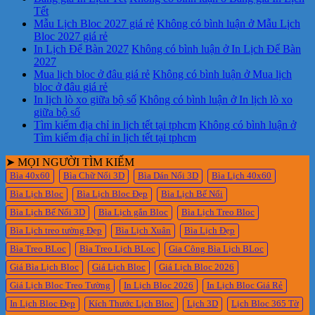
Tết
Mẫu Lịch Bloc 2027 giá rẻ
Không có bình luận
ở Mẫu Lịch
Bloc 2027 giá rẻ
In Lịch Để Bàn 2027
Không có bình luận
ở In Lịch Để Bàn
2027
Mua lịch bloc ở đâu giá rẻ
Không có bình luận
ở Mua lịch
bloc ở đâu giá rẻ
In lịch lò xo giữa bộ số
Không có bình luận
ở In lịch lò xo
giữa bộ số
Tìm kiếm địa chỉ in lịch tết tại tphcm
Không có bình luận
ở
Tìm kiếm địa chỉ in lịch tết tại tphcm
➤ MỌI NGƯỜI TÌM KIẾM
Bìa 40x60
Bìa Chữ Nổi 3D
Bìa Dán Nổi 3D
Bìa Lịch 40x60
Bìa Lịch Bloc
Bìa Lịch Bloc Đẹp
Bìa Lịch Bế Nổi
Bìa Lịch Bế Nổi 3D
Bìa Lịch gắn Bloc
Bìa Lịch Treo Bloc
Bìa Lịch treo tường Đẹp
Bìa Lịch Xuân
Bìa Lịch Đẹp
Bìa Treo BLoc
Bìa Treo Lịch BLoc
Gia Công Bìa Lịch BLoc
Giá Bìa Lịch Bloc
Giá Lịch Bloc
Giá Lịch Bloc 2026
Giá Lịch Bloc Treo Tường
In Lịch Bloc 2026
In Lịch Bloc Giá Rẻ
In Lịch Bloc Đẹp
Kích Thước Lịch Bloc
Lịch 3D
Lịch Bloc 365 Tờ