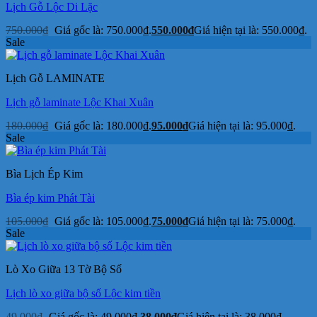
Lịch Gỗ Lộc Di Lặc
750.000
₫
Giá gốc là: 750.000₫.
550.000
₫
Giá hiện tại là: 550.000₫.
Sale
Lịch Gỗ LAMINATE
Lịch gỗ laminate Lộc Khai Xuân
180.000
₫
Giá gốc là: 180.000₫.
95.000
₫
Giá hiện tại là: 95.000₫.
Sale
Bìa Lịch Ép Kim
Bìa ép kim Phát Tài
105.000
₫
Giá gốc là: 105.000₫.
75.000
₫
Giá hiện tại là: 75.000₫.
Sale
Lò Xo Giữa 13 Tờ Bộ Số
Lịch lò xo giữa bộ số Lộc kim tiền
49.000
₫
Giá gốc là: 49.000₫.
38.000
₫
Giá hiện tại là: 38.000₫.