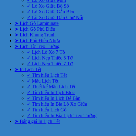
✓ Lò Xo Giữa Mini
✓ Lò Xo Giữa Bộ Số
✓ Lò Xo Giữa Gắn Bloc
✓ Lò Xo Giữa Dán Chữ Nổi
➤ Lịch Gỗ Lamininate
➤ Lịch Gỗ Phù Điêu
➤ Lịch Khung Tranh
➤ Lịch Phù Điêu Nhựa
➤ Lịch Tờ Treo Tường
✓ Lịch Lò Xo 7 Tờ
✓ Lịch Nẹp Thiếc 5 Tờ
✓ Lịch Nẹp Thiếc 7 Tờ
➤ In Lịch Tết
✓ Tìm hiểu Lịch Tết
✓ Mẫu Lịch Tết
✓ Thiết kế Mẫu Lịch Tết
✓ Tìm hiểu In Lịch Bloc
✓ Tìm hiểu In Lịch Để Bàn
✓ Tìm hiểu In Bìa Lò Xo Giữa
✓ Tìm hiểu Lịch Gỗ
✓ Tìm hiểu In Bìa Lịch Treo Tường
➤ Bảng giá In Lịch Tết