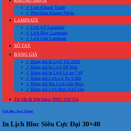
KHUNG NHỰA
✓ Lịch Khung Tranh
✓ Phù Điêu Khung Nhựa
LAMINATE
✓ Lịch Gỗ Laminate
✓ Lịch Bloc Laminate
✓ Lịch Gập Laminate
SỔ TAY
BẢNG GIÁ
✓ Bảng giá In Lịch Tết 2026
✓ Bảng giá In Lịch Để Bàn
✓ Bảng giá in Lịch Lò xo 7 tờ
✓ Bảng giá Lịch Lò Xo Giữa
✓ Bảng giá Bìa Lịch Gắn Bloc
✓ Bảng giá Lịch Bloc Khổ Đại
Tư vấn & Đặt hàng: 0983 559 554
Lịch Bloc Treo Tường
In Lịch Bloc Siêu Cực Đại 30×40