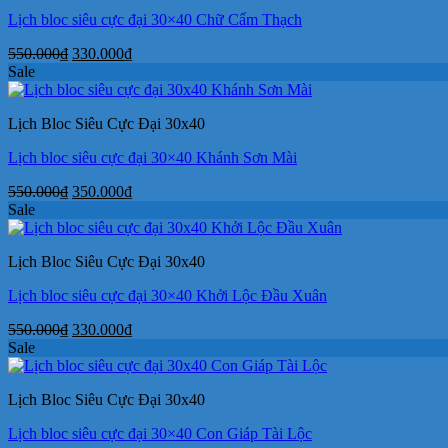
Lịch bloc siêu cực đại 30×40 Chữ Cẩm Thạch
Giá
Giá
550.000
₫
330.000
₫
gốc
hiện
Sale
là:
tại
550.000₫.
là:
Lịch Bloc Siêu Cực Đại 30x40
330.000₫.
Lịch bloc siêu cực đại 30×40 Khánh Sơn Mài
Giá
Giá
550.000
₫
350.000
₫
gốc
hiện
Sale
là:
tại
550.000₫.
là:
Lịch Bloc Siêu Cực Đại 30x40
350.000₫.
Lịch bloc siêu cực đại 30×40 Khởi Lộc Đầu Xuân
Giá
Giá
550.000
₫
330.000
₫
gốc
hiện
Sale
là:
tại
550.000₫.
là:
Lịch Bloc Siêu Cực Đại 30x40
330.000₫.
Lịch bloc siêu cực đại 30×40 Con Giáp Tài Lộc