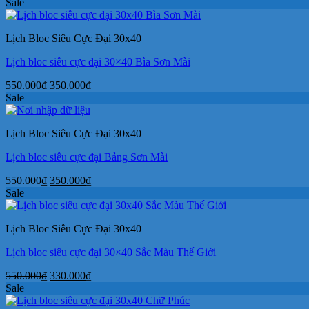
gốc
hiện
Sale
là:
tại
550.000₫.
là:
Lịch Bloc Siêu Cực Đại 30x40
330.000₫.
Lịch bloc siêu cực đại 30×40 Bìa Sơn Mài
Giá
Giá
550.000
₫
350.000
₫
gốc
hiện
Sale
là:
tại
550.000₫.
là:
Lịch Bloc Siêu Cực Đại 30x40
350.000₫.
Lịch bloc siêu cực đại Bảng Sơn Mài
Giá
Giá
550.000
₫
350.000
₫
gốc
hiện
Sale
là:
tại
550.000₫.
là:
Lịch Bloc Siêu Cực Đại 30x40
350.000₫.
Lịch bloc siêu cực đại 30×40 Sắc Màu Thế Giới
Giá
Giá
550.000
₫
330.000
₫
gốc
hiện
Sale
là:
tại