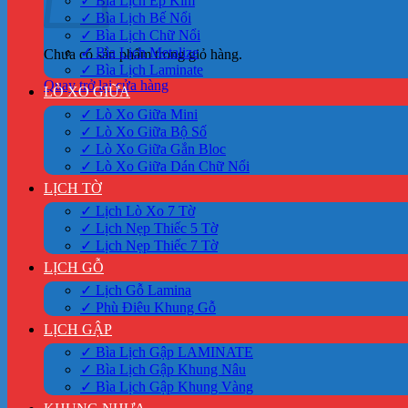
✓ Bìa Lịch Ép Kim
✓ Bìa Lịch Bế Nổi
✓ Bìa Lịch Chữ Nổi
✓ Bìa Lịch Metalize
Chưa có sản phẩm trong giỏ hàng.
✓ Bìa Lịch Laminate
Quay trở lại cửa hàng
LÒ XO GIỮA
✓ Lò Xo Giữa Mini
✓ Lò Xo Giữa Bộ Số
✓ Lò Xo Giữa Gắn Bloc
✓ Lò Xo Giữa Dán Chữ Nổi
LỊCH TỜ
✓ Lịch Lò Xo 7 Tờ
✓ Lịch Nẹp Thiếc 5 Tờ
✓ Lịch Nẹp Thiếc 7 Tờ
LỊCH GỖ
✓ Lịch Gỗ Lamina
✓ Phù Điêu Khung Gỗ
LỊCH GẬP
✓ Bìa Lịch Gập LAMINATE
✓ Bìa Lịch Gập Khung Nâu
✓ Bìa Lịch Gập Khung Vàng