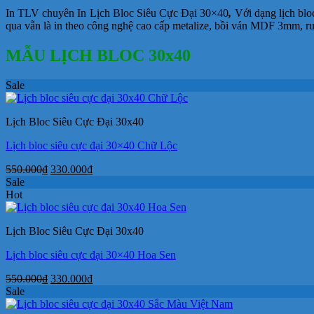
In TLV chuyên In Lịch Bloc Siêu Cực Đại 30×40
,
Với dạng lịch blo
qua vẫn là in theo công nghệ cao cấp metalize, bồi ván MDF 3mm, ruộ
MẪU LỊCH BLOC 30x40
Sale
Lịch Bloc Siêu Cực Đại 30x40
Lịch bloc siêu cực đại 30×40 Chữ Lộc
Giá
Giá
550.000
₫
330.000
₫
gốc
hiện
Sale
là:
tại
Hot
550.000₫.
là:
330.000₫.
Lịch Bloc Siêu Cực Đại 30x40
Lịch bloc siêu cực đại 30×40 Hoa Sen
Giá
Giá
550.000
₫
330.000
₫
gốc
hiện
Sale
là:
tại