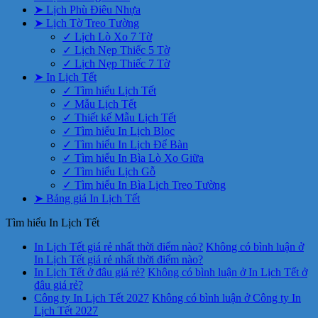
➤ Lịch Phù Điêu Nhựa
➤ Lịch Tờ Treo Tường
✓ Lịch Lò Xo 7 Tờ
✓ Lịch Nẹp Thiếc 5 Tờ
✓ Lịch Nẹp Thiếc 7 Tờ
➤ In Lịch Tết
✓ Tìm hiểu Lịch Tết
✓ Mẫu Lịch Tết
✓ Thiết kế Mẫu Lịch Tết
✓ Tìm hiểu In Lịch Bloc
✓ Tìm hiểu In Lịch Để Bàn
✓ Tìm hiểu In Bìa Lò Xo Giữa
✓ Tìm hiểu Lịch Gỗ
✓ Tìm hiểu In Bìa Lịch Treo Tường
➤ Bảng giá In Lịch Tết
Tìm hiểu In Lịch Tết
In Lịch Tết giá rẻ nhất thời điểm nào?
Không có bình luận
ở
In Lịch Tết giá rẻ nhất thời điểm nào?
In Lịch Tết ở đâu giá rẻ?
Không có bình luận
ở In Lịch Tết ở
đâu giá rẻ?
Công ty In Lịch Tết 2027
Không có bình luận
ở Công ty In
Lịch Tết 2027