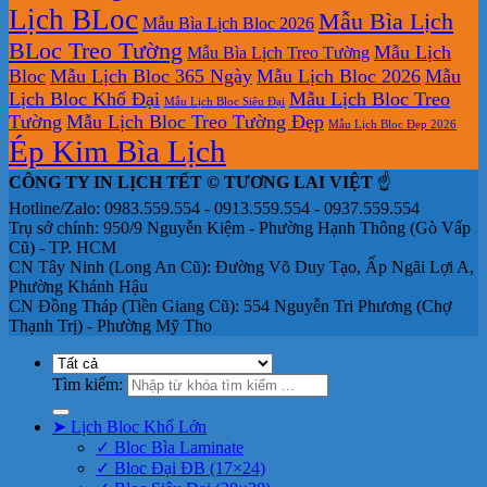
Lịch BLoc
Mẫu Bìa Lịch
Mẫu Bìa Lịch Bloc 2026
BLoc Treo Tường
Mẫu Lịch
Mẫu Bìa Lịch Treo Tường
Bloc
Mẫu Lịch Bloc 365 Ngày
Mẫu Lịch Bloc 2026
Mẫu
Lịch Bloc Khổ Đại
Mẫu Lịch Bloc Treo
Mẫu Lịch Bloc Siêu Đại
Tường
Mẫu Lịch Bloc Treo Tường Đẹp
Mẫu Lịch Bloc Đẹp 2026
Ép Kim Bìa Lịch
CÔNG TY IN LỊCH TẾT © TƯƠNG LAI VIỆT
☝️
Hotline/Zalo: 0983.559.554 - 0913.559.554 - 0937.559.554
Trụ sở chính: 950/9 Nguyễn Kiệm - Phường Hạnh Thông (Gò Vấp
Cũ) - TP. HCM
CN Tây Ninh (Long An Cũ): Đường Võ Duy Tạo, Ấp Ngãi Lợi A,
Phường Khánh Hậu
CN Đồng Tháp (Tiền Giang Cũ): 554 Nguyễn Tri Phương (Chợ
Thạnh Trị) - Phường Mỹ Tho
Tìm kiếm:
➤ Lịch Bloc Khổ Lớn
✓ Bloc Bìa Laminate
✓ Bloc Đại ĐB (17×24)