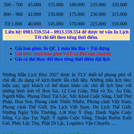
500 – 700
45.000
155.000
180.000
235.000
320.000
800 – 900
42.000
150.000
175.000
230.000
315.000
Từ 1.000
40.000
145.000
170.000
225.000
310.000
Liên hệ: 0983.559.554 – 0913.559.554 để được tư vấn In Lịch
Tết chi tiết theo từng thời điểm.
Giá bao gồm: In QC 1 màu lên Bìa + Túi đựng
Giá trên chưa bao gồm VAT và Phí vận chuyển
Giá có thể thay đổi theo từng thời điểm đặt lịch
Những Mẫu Lịch Bloc 2027 được In TLV thiết kế phong phú về
chủ đề, đa dạng về kích thước lẫn chất liệu. Những mẫu lịch bloc
hiện nay, quý khách có thể tham khảo các chủ đề lịch bloc với
những hình ảnh về Bon Sai, 12 Con Giáp, Nhà và Xe, Áo Dài,
Người Mẫu, Phong Thuỷ Tài Lộc, Sức Khoẻ Cuộc Sống, Chữ Thư
Pháp, Hoa Sen, Phong cảnh Thiên Nhiên, Phong cảnh Việt Nam,
Phong cảnh Thế Giới, Du Lịch Việt Nam, Du Lịch Thế Giới,
Những Ngày Yêu Thương, Lời Hay Ý Đẹp, Danh Ngôn Cuộc
Sống, Ca dao Tục Ngữ, Ý nghĩa Cuộc Sống, Thuận Buồm Xuôi
Gió, Phúc Lộc Thọ, Phật Di Lặc, Logistics Vận Chuyển, …