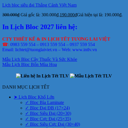
Lịch bloc siêu đại Thắng Cảnh Việt Nam
300.000
₫
Giá gốc là: 300.000₫.
190.000
₫
Giá hiện tại là: 190.000₫.
In Lịch Bloc 2027 liên hệ:
CTY THIẾT KẾ & IN LỊCH TẾT TƯƠNG LAI VIỆT
☎:
0983 559 554 – 0913 559 554 – 0937 559 554
Email: lichtet@tuonglaiviet.vn – Web: www.intlv.vn
Mẫu Lịch Bloc Cây Thuốc Và Sức Khỏe
Mẫu Lịch Bloc Bốn Mùa Hoa
DANH MỤC LỊCH TẾT
➤ Lịch Bloc Khổ Lớn
✓ Bloc Bìa Laminate
✓ Bloc Đại ĐB (17×24)
✓ Bloc Siêu Đại (20×30)
✓ Bloc Cực Đại (25×35)
✓ Bloc Siêu Cực Đại (30×40)