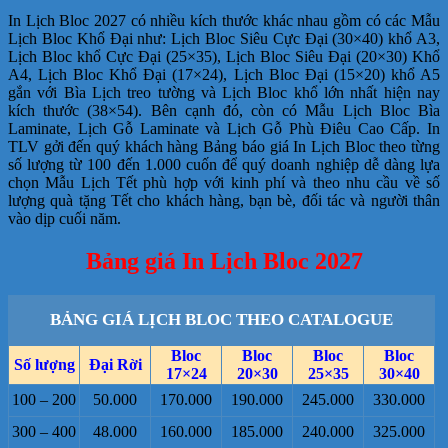
In Lịch Bloc 2027 có nhiều kích thước khác nhau gồm có các Mẫu
Lịch Bloc Khổ Đại như: Lịch Bloc Siêu Cực Đại (30×40) khổ A3,
Lịch Bloc khổ Cực Đại (25×35), Lịch Bloc Siêu Đại (20×30) Khổ
A4, Lịch Bloc Khổ Đại (17×24), Lịch Bloc Đại (15×20) khổ A5
gắn với Bìa Lịch treo tường và Lịch Bloc khổ lớn nhất hiện nay
kích thước (38×54). Bên cạnh đó, còn có Mẫu Lịch Bloc Bìa
Laminate, Lịch Gỗ Laminate và Lịch Gỗ Phù Điêu Cao Cấp. In
TLV gởi đến quý khách hàng Bảng báo giá In Lịch Bloc theo từng
số lượng từ 100 đến 1.000 cuốn để quý doanh nghiệp dễ dàng lựa
chọn Mẫu Lịch Tết phù hợp với kinh phí và theo nhu cầu về số
lượng quà tặng Tết cho khách hàng, bạn bè, đối tác và người thân
vào dịp cuối năm.
Bảng giá In Lịch Bloc 2027
BẢNG GIÁ LỊCH BLOC THEO CATALOGUE
Bloc
Bloc
Bloc
Bloc
Số lượng
Đại Rời
17×24
20×30
25×35
30×40
100 – 200
50.000
170.000
190.000
245.000
330.000
300 – 400
48.000
160.000
185.000
240.000
325.000