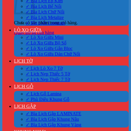
✓ Bìa Lịch Ép Kim
✓ Bìa Lịch Bế Nổi
✓ Bìa Lịch Chữ Nổi
✓ Bìa Lịch Metalize
Chưa có sản phẩm trong giỏ hàng.
✓ Bìa Lịch Laminate
LÒ XO GIỮA
Quay trở lại cửa hàng
✓ Lò Xo Giữa Mini
✓ Lò Xo Giữa Bộ Số
✓ Lò Xo Giữa Gắn Bloc
✓ Lò Xo Giữa Dán Chữ Nổi
LỊCH TỜ
✓ Lịch Lò Xo 7 Tờ
✓ Lịch Nẹp Thiếc 5 Tờ
✓ Lịch Nẹp Thiếc 7 Tờ
LỊCH GỖ
✓ Lịch Gỗ Lamina
✓ Phù Điêu Khung Gỗ
LỊCH GẬP
✓ Bìa Lịch Gập LAMINATE
✓ Bìa Lịch Gập Khung Nâu
✓ Bìa Lịch Gập Khung Vàng