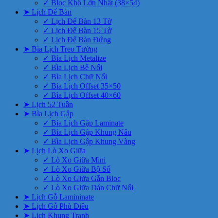
✓ Bloc Khổ Lớn Nhất (38×54)
➤ Lịch Để Bàn
✓ Lịch Để Bàn 13 Tờ
✓ Lịch Để Bàn 15 Tờ
✓ Lịch Để Bàn Đứng
➤ Bìa Lịch Treo Tường
✓ Bìa Lịch Metalize
✓ Bìa Lịch Bế Nổi
✓ Bìa Lịch Chữ Nổi
✓ Bìa Lịch Offset 35×50
✓ Bìa Lịch Offset 40×60
➤ Lịch 52 Tuần
➤ Bìa Lịch Gập
✓ Bìa Lịch Gập Laminate
✓ Bìa Lịch Gập Khung Nâu
✓ Bìa Lịch Gập Khung Vàng
➤ Lịch Lò Xo Giữa
✓ Lò Xo Giữa Mini
✓ Lò Xo Giữa Bộ Số
✓ Lò Xo Giữa Gắn Bloc
✓ Lò Xo Giữa Dán Chữ Nổi
➤ Lịch Gỗ Lamininate
➤ Lịch Gỗ Phù Điêu
➤ Lịch Khung Tranh