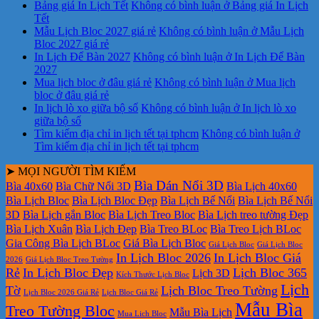
Bảng giá In Lịch Tết
Không có bình luận
ở Bảng giá In Lịch
Tết
Mẫu Lịch Bloc 2027 giá rẻ
Không có bình luận
ở Mẫu Lịch
Bloc 2027 giá rẻ
In Lịch Để Bàn 2027
Không có bình luận
ở In Lịch Để Bàn
2027
Mua lịch bloc ở đâu giá rẻ
Không có bình luận
ở Mua lịch
bloc ở đâu giá rẻ
In lịch lò xo giữa bộ số
Không có bình luận
ở In lịch lò xo
giữa bộ số
Tìm kiếm địa chỉ in lịch tết tại tphcm
Không có bình luận
ở
Tìm kiếm địa chỉ in lịch tết tại tphcm
➤ MỌI NGƯỜI TÌM KIẾM
Bìa Dán Nổi 3D
Bìa 40x60
Bìa Chữ Nổi 3D
Bìa Lịch 40x60
Bìa Lịch Bloc
Bìa Lịch Bloc Đẹp
Bìa Lịch Bế Nổi
Bìa Lịch Bế Nổi
3D
Bìa Lịch gắn Bloc
Bìa Lịch Treo Bloc
Bìa Lịch treo tường Đẹp
Bìa Lịch Xuân
Bìa Lịch Đẹp
Bìa Treo BLoc
Bìa Treo Lịch BLoc
Gia Công Bìa Lịch BLoc
Giá Bìa Lịch Bloc
Giá Lịch Bloc
Giá Lịch Bloc
In Lịch Bloc 2026
In Lịch Bloc Giá
2026
Giá Lịch Bloc Treo Tường
Rẻ
In Lịch Bloc Đẹp
Lịch Bloc 365
Lịch 3D
Kích Thước Lịch Bloc
Lịch
Tờ
Lịch Bloc Treo Tường
Lịch Bloc 2026 Giá Rẻ
Lịch Bloc Giá Rẻ
Mẫu Bìa
Treo Tường Bloc
Mẫu Bìa Lịch
Mua Lich Bloc