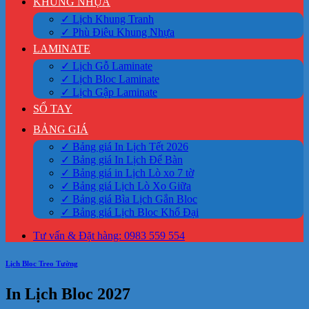
KHUNG NHỰA
✓ Lịch Khung Tranh
✓ Phù Điêu Khung Nhựa
LAMINATE
✓ Lịch Gỗ Laminate
✓ Lịch Bloc Laminate
✓ Lịch Gập Laminate
SỔ TAY
BẢNG GIÁ
✓ Bảng giá In Lịch Tết 2026
✓ Bảng giá In Lịch Để Bàn
✓ Bảng giá in Lịch Lò xo 7 tờ
✓ Bảng giá Lịch Lò Xo Giữa
✓ Bảng giá Bìa Lịch Gắn Bloc
✓ Bảng giá Lịch Bloc Khổ Đại
Tư vấn & Đặt hàng: 0983 559 554
Lịch Bloc Treo Tường
In Lịch Bloc 2027