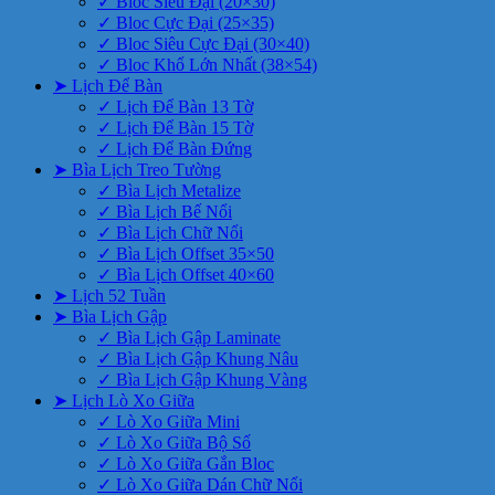
✓ Bloc Siêu Đại (20×30)
✓ Bloc Cực Đại (25×35)
✓ Bloc Siêu Cực Đại (30×40)
✓ Bloc Khổ Lớn Nhất (38×54)
➤ Lịch Để Bàn
✓ Lịch Để Bàn 13 Tờ
✓ Lịch Để Bàn 15 Tờ
✓ Lịch Để Bàn Đứng
➤ Bìa Lịch Treo Tường
✓ Bìa Lịch Metalize
✓ Bìa Lịch Bế Nổi
✓ Bìa Lịch Chữ Nổi
✓ Bìa Lịch Offset 35×50
✓ Bìa Lịch Offset 40×60
➤ Lịch 52 Tuần
➤ Bìa Lịch Gập
✓ Bìa Lịch Gập Laminate
✓ Bìa Lịch Gập Khung Nâu
✓ Bìa Lịch Gập Khung Vàng
➤ Lịch Lò Xo Giữa
✓ Lò Xo Giữa Mini
✓ Lò Xo Giữa Bộ Số
✓ Lò Xo Giữa Gắn Bloc
✓ Lò Xo Giữa Dán Chữ Nổi