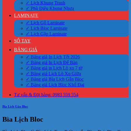
✓ Lịch Khung Tranh
✓ Phù Điêu Khung Nhựa
LAMINATE
✓ Lịch Gỗ Laminate
✓ Lịch Bloc Laminate
✓ Lịch Gập Laminate
SỔ TAY
BẢNG GIÁ
✓ Bảng giá In Lịch Tết 2026
✓ Bảng giá In Lịch Để Bàn
✓ Bảng giá in Lịch Lò xo 7 tờ
✓ Bảng giá Lịch Lò Xo Giữa
✓ Bảng giá Bìa Lịch Gắn Bloc
✓ Bảng giá Lịch Bloc Khổ Đại
Tư vấn & Đặt hàng: 0983 559 554
Bìa Lịch Gắn Bloc
Bìa Lịch Bloc