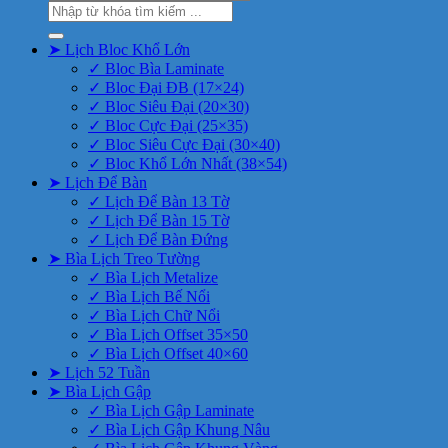
Tìm
kiếm:
➤ Lịch Bloc Khổ Lớn
✓ Bloc Bìa Laminate
✓ Bloc Đại ĐB (17×24)
✓ Bloc Siêu Đại (20×30)
✓ Bloc Cực Đại (25×35)
✓ Bloc Siêu Cực Đại (30×40)
✓ Bloc Khổ Lớn Nhất (38×54)
➤ Lịch Để Bàn
✓ Lịch Để Bàn 13 Tờ
✓ Lịch Để Bàn 15 Tờ
✓ Lịch Để Bàn Đứng
➤ Bìa Lịch Treo Tường
✓ Bìa Lịch Metalize
✓ Bìa Lịch Bế Nổi
✓ Bìa Lịch Chữ Nổi
✓ Bìa Lịch Offset 35×50
✓ Bìa Lịch Offset 40×60
➤ Lịch 52 Tuần
➤ Bìa Lịch Gập
✓ Bìa Lịch Gập Laminate
✓ Bìa Lịch Gập Khung Nâu