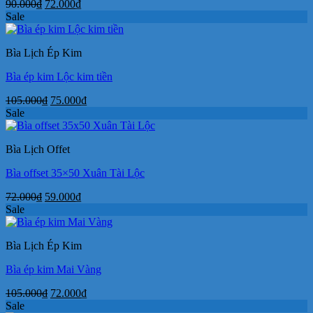
Giá
Giá
90.000
₫
72.000
₫
gốc
hiện
Sale
là:
tại
90.000₫.
là:
Bìa Lịch Ép Kim
72.000₫.
Bìa ép kim Lộc kim tiền
Giá
Giá
105.000
₫
75.000
₫
gốc
hiện
Sale
là:
tại
105.000₫.
là:
Bìa Lịch Offet
75.000₫.
Bìa offset 35×50 Xuân Tài Lộc
Giá
Giá
72.000
₫
59.000
₫
gốc
hiện
Sale
là:
tại
72.000₫.
là:
Bìa Lịch Ép Kim
59.000₫.
Bìa ép kim Mai Vàng
Giá
Giá
105.000
₫
72.000
₫
gốc
hiện
Sale