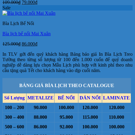
Giá
Giá
109.000
₫
79.000
₫
gốc
hiện
Sale
là:
tại
109.000₫.
là:
Bìa Lịch Bế Nổi
79.000₫.
Bìa lịch bế nổi Mai Xuân
Giá
Giá
125.000
₫
86.000
₫
gốc
hiện
In TLV gởi đến quý khách hàng Bảng báo giá In Bìa Lịch Treo
là:
tại
Tường theo từng số lượng từ 100 đến 1.000 cuốn để quý doanh
125.000₫.
là:
nghiệp dễ dàng lựa chọn Mẫu Lịch phù hợp với kinh phí theo nhu
86.000₫.
cầu tặng quà Tết cho khách hàng vào dịp cuối năm.
BẢNG GIÁ BÌA LỊCH THEO CATALOGUE
Số Lượng
METALIZE
BẾ NỔI
DÁN NỔI
LAMINATE
100 – 200
90.000
100.000
120.000
120.000
300 – 400
88.000
95.000
115.000
110.000
500 – 600
86.000
92.000
100.000
100.000