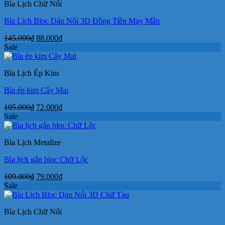
Bìa Lịch Chữ Nổi
72.000₫.
Bìa Lịch Bloc Dán Nổi 3D Đồng Tiền May Mắn
Giá
Giá
145.000
₫
88.000
₫
gốc
hiện
Sale
là:
tại
145.000₫.
là:
Bìa Lịch Ép Kim
88.000₫.
Bìa ép kim Cây Mai
Giá
Giá
105.000
₫
72.000
₫
gốc
hiện
Sale
là:
tại
105.000₫.
là:
Bìa Lịch Metalize
72.000₫.
Bìa lịch gắn bloc Chữ Lộc
Giá
Giá
109.000
₫
79.000
₫
gốc
hiện
Sale
là:
tại
109.000₫.
là:
Bìa Lịch Chữ Nổi
79.000₫.