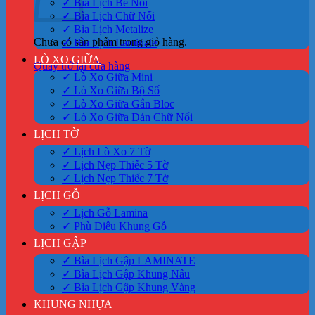
✓ Bìa Lịch Bế Nổi
✓ Bìa Lịch Chữ Nổi
✓ Bìa Lịch Metalize
Chưa có sản phẩm trong giỏ hàng.
✓ Bìa Lịch Laminate
LÒ XO GIỮA
Quay trở lại cửa hàng
✓ Lò Xo Giữa Mini
✓ Lò Xo Giữa Bộ Số
✓ Lò Xo Giữa Gắn Bloc
✓ Lò Xo Giữa Dán Chữ Nổi
LỊCH TỜ
✓ Lịch Lò Xo 7 Tờ
✓ Lịch Nẹp Thiếc 5 Tờ
✓ Lịch Nẹp Thiếc 7 Tờ
LỊCH GỖ
✓ Lịch Gỗ Lamina
✓ Phù Điêu Khung Gỗ
LỊCH GẬP
✓ Bìa Lịch Gập LAMINATE
✓ Bìa Lịch Gập Khung Nâu
✓ Bìa Lịch Gập Khung Vàng
KHUNG NHỰA