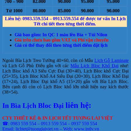
700 – 900
82.000
90.000
95.000
95.000
Từ 1000
80.000
85.000
90.000
90.000
Liên hệ: 0983.559.554 – 0913.559.554 để được tư vấn In Lịch
Tết chi tiết theo từng thời điểm.
Giá bao gồm: In QC 1 màu lên Bìa + Túi Nilon
Giá trên chưa bao gồm VAT và Phí vận chuyển
Giá có thể thay đổi theo từng thời điểm đặt lịch
Ngoài Bìa Lịch Treo Tường 40×60, còn có Mẫu
Lịch Gỗ Laminate
và Lịch Gỗ Phù Điêu gắn với các
Mẫu Lịch Bloc Khổ Đại
như:
Lịch Bloc khổ A3 Siêu Cực Đại (30×40), Lịch Bloc khổ Cực Đại
(25×35), Lịch Bloc Khổ A4 Siêu Đại (20×30), Lịch Bloc Khổ Đại
(17×24), Lịch Bloc Đại khổ A5 (15×20) gắn với Bìa Lịch Bloc.
Bên cạnh đó còn có Lịch Bloc khổ lớn nhất hiện nay kích thước
(38×54).
liên hệ:
In Bìa Lịch Bloc Đại
CTY THIẾT KẾ & IN LỊCH TẾT TƯƠNG LAI VIỆT
☎: 0983 559 554 – 0913 559 554 – 0937 559 554
Email: lichtet@tuonglaiviet.vn – Web: www.intlv.vn