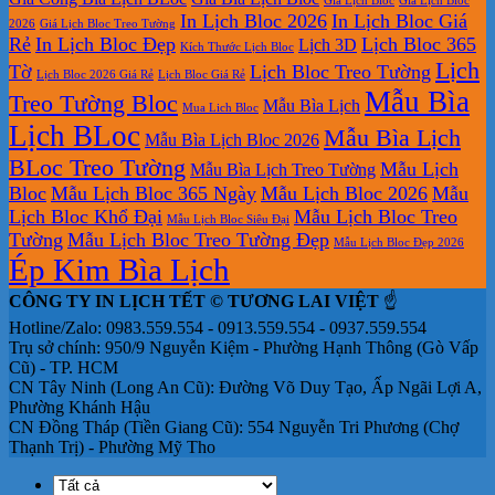
Giá Lịch Bloc
Giá Lịch Bloc
giữa
giá
chỉ
In Lịch Bloc 2026
In Lịch Bloc Giá
bộ
rẻ
in
2026
Giá Lịch Bloc Treo Tường
Rẻ
In Lịch Bloc Đẹp
Lịch Bloc 365
Lịch 3D
số
lịch
Kích Thước Lịch Bloc
tết
Lịch
Tờ
Lịch Bloc Treo Tường
Lịch Bloc 2026 Giá Rẻ
Lịch Bloc Giá Rẻ
tại
Mẫu Bìa
Treo Tường Bloc
Mẫu Bìa Lịch
tphcm
Mua Lich Bloc
Lịch BLoc
Mẫu Bìa Lịch
Mẫu Bìa Lịch Bloc 2026
BLoc Treo Tường
Mẫu Lịch
Mẫu Bìa Lịch Treo Tường
Bloc
Mẫu Lịch Bloc 365 Ngày
Mẫu Lịch Bloc 2026
Mẫu
Lịch Bloc Khổ Đại
Mẫu Lịch Bloc Treo
Mẫu Lịch Bloc Siêu Đại
Tường
Mẫu Lịch Bloc Treo Tường Đẹp
Mẫu Lịch Bloc Đẹp 2026
Ép Kim Bìa Lịch
CÔNG TY IN LỊCH TẾT © TƯƠNG LAI VIỆT
☝️
Hotline/Zalo: 0983.559.554 - 0913.559.554 - 0937.559.554
Trụ sở chính: 950/9 Nguyễn Kiệm - Phường Hạnh Thông (Gò Vấp
Cũ) - TP. HCM
CN Tây Ninh (Long An Cũ): Đường Võ Duy Tạo, Ấp Ngãi Lợi A,
Phường Khánh Hậu
CN Đồng Tháp (Tiền Giang Cũ): 554 Nguyễn Tri Phương (Chợ
Thạnh Trị) - Phường Mỹ Tho