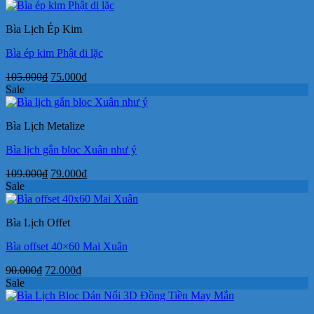
là:
tại
105.000₫.
là:
Bìa Lịch Ép Kim
72.000₫.
Bìa ép kim Phật di lặc
Giá
Giá
105.000
₫
75.000
₫
gốc
hiện
Sale
là:
tại
105.000₫.
là:
Bìa Lịch Metalize
75.000₫.
Bìa lịch gắn bloc Xuân như ý
Giá
Giá
109.000
₫
79.000
₫
gốc
hiện
Sale
là:
tại
109.000₫.
là:
Bìa Lịch Offet
79.000₫.
Bìa offset 40×60 Mai Xuân
Giá
Giá
90.000
₫
72.000
₫
gốc
hiện
Sale
là:
tại
90.000₫.
là: