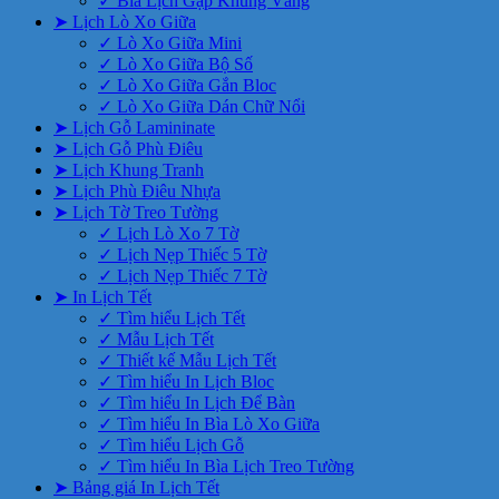
✓ Bìa Lịch Gập Khung Vàng
➤ Lịch Lò Xo Giữa
✓ Lò Xo Giữa Mini
✓ Lò Xo Giữa Bộ Số
✓ Lò Xo Giữa Gắn Bloc
✓ Lò Xo Giữa Dán Chữ Nổi
➤ Lịch Gỗ Lamininate
➤ Lịch Gỗ Phù Điêu
➤ Lịch Khung Tranh
➤ Lịch Phù Điêu Nhựa
➤ Lịch Tờ Treo Tường
✓ Lịch Lò Xo 7 Tờ
✓ Lịch Nẹp Thiếc 5 Tờ
✓ Lịch Nẹp Thiếc 7 Tờ
➤ In Lịch Tết
✓ Tìm hiểu Lịch Tết
✓ Mẫu Lịch Tết
✓ Thiết kế Mẫu Lịch Tết
✓ Tìm hiểu In Lịch Bloc
✓ Tìm hiểu In Lịch Để Bàn
✓ Tìm hiểu In Bìa Lò Xo Giữa
✓ Tìm hiểu Lịch Gỗ
✓ Tìm hiểu In Bìa Lịch Treo Tường
➤ Bảng giá In Lịch Tết