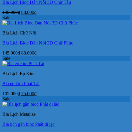
Bìa Lịch Bloc Dán Nổi 3D Chữ Tàu
Giá
Giá
145.000
₫
88.000
₫
gốc
hiện
Sale
là:
tại
145.000₫.
là:
Bìa Lịch Chữ Nổi
88.000₫.
Bìa Lịch Bloc Dán Nổi 3D Chữ Phúc
Giá
Giá
145.000
₫
88.000
₫
gốc
hiện
Sale
là:
tại
145.000₫.
là:
Bìa Lịch Ép Kim
88.000₫.
Bìa ép kim Phát Tài
Giá
Giá
105.000
₫
75.000
₫
gốc
hiện
Sale
là:
tại
105.000₫.
là:
Bìa Lịch Metalize
75.000₫.
Bìa lịch gắn bloc Phật di lặc