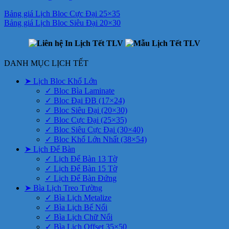
Bảng giá Lịch Bloc Cực Đại 25×35
Bảng giá Lịch Bloc Siêu Đại 20×30
DANH MỤC LỊCH TẾT
➤ Lịch Bloc Khổ Lớn
✓ Bloc Bìa Laminate
✓ Bloc Đại ĐB (17×24)
✓ Bloc Siêu Đại (20×30)
✓ Bloc Cực Đại (25×35)
✓ Bloc Siêu Cực Đại (30×40)
✓ Bloc Khổ Lớn Nhất (38×54)
➤ Lịch Để Bàn
✓ Lịch Để Bàn 13 Tờ
✓ Lịch Để Bàn 15 Tờ
✓ Lịch Để Bàn Đứng
➤ Bìa Lịch Treo Tường
✓ Bìa Lịch Metalize
✓ Bìa Lịch Bế Nổi
✓ Bìa Lịch Chữ Nổi
✓ Bìa Lịch Offset 35×50