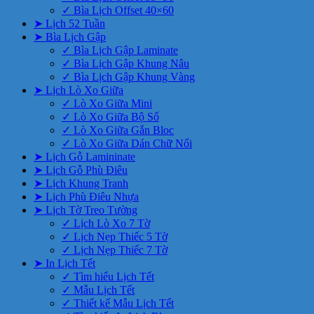
✓ Bìa Lịch Offset 40×60
➤ Lịch 52 Tuần
➤ Bìa Lịch Gập
✓ Bìa Lịch Gập Laminate
✓ Bìa Lịch Gập Khung Nâu
✓ Bìa Lịch Gập Khung Vàng
➤ Lịch Lò Xo Giữa
✓ Lò Xo Giữa Mini
✓ Lò Xo Giữa Bộ Số
✓ Lò Xo Giữa Gắn Bloc
✓ Lò Xo Giữa Dán Chữ Nổi
➤ Lịch Gỗ Lamininate
➤ Lịch Gỗ Phù Điêu
➤ Lịch Khung Tranh
➤ Lịch Phù Điêu Nhựa
➤ Lịch Tờ Treo Tường
✓ Lịch Lò Xo 7 Tờ
✓ Lịch Nẹp Thiếc 5 Tờ
✓ Lịch Nẹp Thiếc 7 Tờ
➤ In Lịch Tết
✓ Tìm hiểu Lịch Tết
✓ Mẫu Lịch Tết
✓ Thiết kế Mẫu Lịch Tết