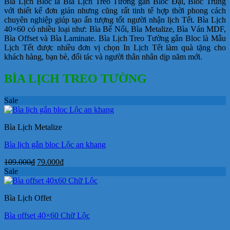
Bìa Lịch Bloc là Bìa Lịch Treo Tường gắn Bloc Đại, Bloc Trung
với thiết kế đơn giản nhưng cũng rất tinh tế hợp thời phong cách
chuyên nghiệp giúp tạo ấn tượng tốt người nhận lịch Tết. Bìa Lịch
40×60 có nhiều loại như: Bìa Bế Nổi, Bìa Metalize, Bìa Ván MDF,
Bìa Offset và Bìa Laminate. Bìa Lịch Treo Tường gắn Bloc là Mẫu
Lịch Tết được nhiều đơn vị chọn In Lịch Tết làm quà tặng cho
khách hàng, bạn bè, đối tác và người thân nhân dịp năm mới.
BÌA LỊCH TREO TƯỜNG
Sale
Bìa Lịch Metalize
Bìa lịch gắn bloc Lộc an khang
Giá
Giá
109.000
₫
79.000
₫
gốc
hiện
Sale
là:
tại
109.000₫.
là:
Bìa Lịch Offet
79.000₫.
Bìa offset 40×60 Chữ Lộc