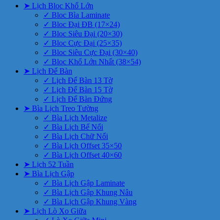
➤ Lịch Bloc Khổ Lớn
✓ Bloc Bìa Laminate
✓ Bloc Đại ĐB (17×24)
✓ Bloc Siêu Đại (20×30)
✓ Bloc Cực Đại (25×35)
✓ Bloc Siêu Cực Đại (30×40)
✓ Bloc Khổ Lớn Nhất (38×54)
➤ Lịch Để Bàn
✓ Lịch Để Bàn 13 Tờ
✓ Lịch Để Bàn 15 Tờ
✓ Lịch Để Bàn Đứng
➤ Bìa Lịch Treo Tường
✓ Bìa Lịch Metalize
✓ Bìa Lịch Bế Nổi
✓ Bìa Lịch Chữ Nổi
✓ Bìa Lịch Offset 35×50
✓ Bìa Lịch Offset 40×60
➤ Lịch 52 Tuần
➤ Bìa Lịch Gập
✓ Bìa Lịch Gập Laminate
✓ Bìa Lịch Gập Khung Nâu
✓ Bìa Lịch Gập Khung Vàng
➤ Lịch Lò Xo Giữa