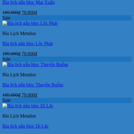
Bìa lịch gắn bloc Mai Xuân
Giá
Giá
109.000
₫
79.000
₫
gốc
hiện
Sale
là:
tại
109.000₫.
là:
Bìa Lịch Metalize
79.000₫.
Bìa lịch gắn bloc Lộc Phát
Giá
Giá
109.000
₫
79.000
₫
gốc
hiện
Sale
là:
tại
109.000₫.
là:
Bìa Lịch Metalize
79.000₫.
Bìa lịch gắn bloc Thuyền Buồm
Giá
Giá
109.000
₫
79.000
₫
gốc
hiện
Sale
là:
tại
109.000₫.
là:
Bìa Lịch Metalize
79.000₫.
Bìa lịch gắn bloc Di Lặc