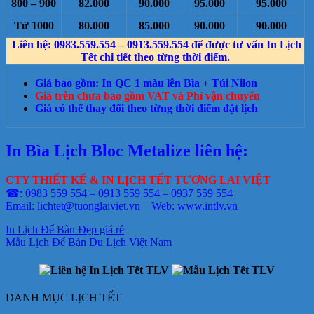
800 – 900
82.000
90.000
95.000
95.000
Từ 1000
80.000
85.000
90.000
90.000
Liên hệ: 0983.559.554 – 0913.559.554 để được tư vấn In Lịch
Tết chi tiết theo từng thời điểm.
Giá bao gồm: In QC 1 màu lên Bìa + Túi Nilon
Giá trên chưa bao gồm VAT và Phí vận chuyển
Giá có thể thay đổi theo từng thời điểm đặt lịch
In Bìa Lịch Bloc Metalize liên hệ:
CTY THIẾT KẾ & IN LỊCH TẾT TƯƠNG LAI VIỆT
☎: 0983 559 554 – 0913 559 554 – 0937 559 554
Email: lichtet@tuonglaiviet.vn – Web: www.intlv.vn
In Lịch Để Bàn Đẹp giá rẻ
Mẫu Lịch Để Bàn Du Lịch Việt Nam
DANH MỤC LỊCH TẾT