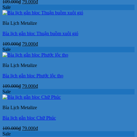
Giá
Giá
109.000
₫
79.000
₫
gốc
hiện
Sale
là:
tại
109.000₫.
là:
Bìa Lịch Metalize
79.000₫.
Bìa lịch gắn bloc Thuận buồm xuôi gió
Giá
Giá
109.000
₫
79.000
₫
gốc
hiện
Sale
là:
tại
109.000₫.
là:
Bìa Lịch Metalize
79.000₫.
Bìa lịch gắn bloc Phước lộc thọ
Giá
Giá
109.000
₫
79.000
₫
gốc
hiện
Sale
là:
tại
109.000₫.
là:
Bìa Lịch Metalize
79.000₫.
Bìa lịch gắn bloc Chữ Phúc
Giá
Giá
109.000
₫
79.000
₫
gốc
hiện
Sale