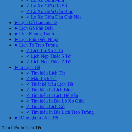
✓ Lò Xo Giữa Mini
✓ Lò Xo Giữa Bộ Số
✓ Lò Xo Giữa Gắn Bloc
✓ Lò Xo Giữa Dán Chữ Nổi
➤ Lịch Gỗ Lamininate
➤ Lịch Gỗ Phù Điêu
➤ Lịch Khung Tranh
➤ Lịch Phù Điêu Nhựa
➤ Lịch Tờ Treo Tường
✓ Lịch Lò Xo 7 Tờ
✓ Lịch Nẹp Thiếc 5 Tờ
✓ Lịch Nẹp Thiếc 7 Tờ
➤ In Lịch Tết
✓ Tìm hiểu Lịch Tết
✓ Mẫu Lịch Tết
✓ Thiết kế Mẫu Lịch Tết
✓ Tìm hiểu In Lịch Bloc
✓ Tìm hiểu In Lịch Để Bàn
✓ Tìm hiểu In Bìa Lò Xo Giữa
✓ Tìm hiểu Lịch Gỗ
✓ Tìm hiểu In Bìa Lịch Treo Tường
➤ Bảng giá In Lịch Tết
Tìm hiểu In Lịch Tết