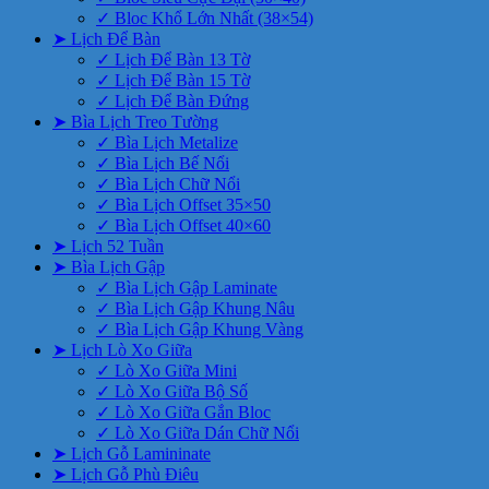
✓ Bloc Khổ Lớn Nhất (38×54)
➤ Lịch Để Bàn
✓ Lịch Để Bàn 13 Tờ
✓ Lịch Để Bàn 15 Tờ
✓ Lịch Để Bàn Đứng
➤ Bìa Lịch Treo Tường
✓ Bìa Lịch Metalize
✓ Bìa Lịch Bế Nổi
✓ Bìa Lịch Chữ Nổi
✓ Bìa Lịch Offset 35×50
✓ Bìa Lịch Offset 40×60
➤ Lịch 52 Tuần
➤ Bìa Lịch Gập
✓ Bìa Lịch Gập Laminate
✓ Bìa Lịch Gập Khung Nâu
✓ Bìa Lịch Gập Khung Vàng
➤ Lịch Lò Xo Giữa
✓ Lò Xo Giữa Mini
✓ Lò Xo Giữa Bộ Số
✓ Lò Xo Giữa Gắn Bloc
✓ Lò Xo Giữa Dán Chữ Nổi
➤ Lịch Gỗ Lamininate
➤ Lịch Gỗ Phù Điêu