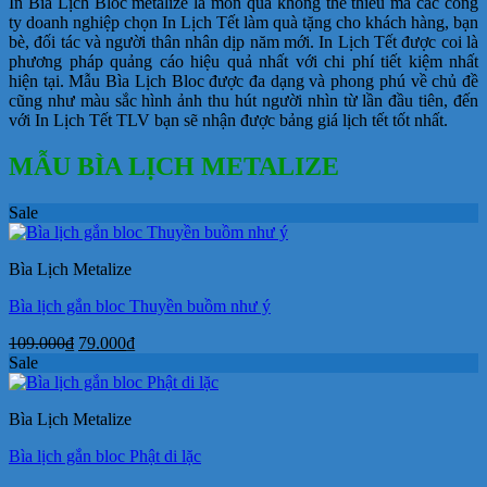
In Bìa Lịch Bloc metalize là món quà không thể thiếu mà các công
ty doanh nghiệp chọn In Lịch Tết làm quà tặng cho khách hàng, bạn
bè, đối tác và người thân nhân dịp năm mới. In Lịch Tết được coi là
phương pháp quảng cáo hiệu quả nhất với chi phí tiết kiệm nhất
hiện tại. Mẫu Bìa Lịch Bloc được đa dạng và phong phú về chủ đề
cũng như màu sắc hình ảnh thu hút người nhìn từ lần đầu tiên, đến
với In Lịch Tết TLV bạn sẽ nhận được bảng giá lịch tết tốt nhất.
MẪU BÌA LỊCH METALIZE
Sale
Bìa Lịch Metalize
Bìa lịch gắn bloc Thuyền buồm như ý
Giá
Giá
109.000
₫
79.000
₫
gốc
hiện
Sale
là:
tại
109.000₫.
là:
Bìa Lịch Metalize
79.000₫.
Bìa lịch gắn bloc Phật di lặc