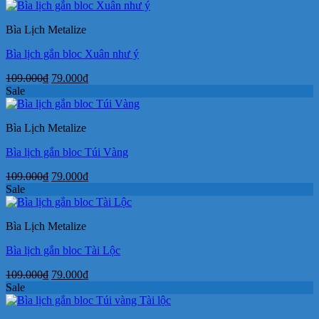
là:
tại
109.000₫.
là:
Bìa Lịch Metalize
79.000₫.
Bìa lịch gắn bloc Xuân như ý
Giá
Giá
109.000
₫
79.000
₫
gốc
hiện
Sale
là:
tại
109.000₫.
là:
Bìa Lịch Metalize
79.000₫.
Bìa lịch gắn bloc Túi Vàng
Giá
Giá
109.000
₫
79.000
₫
gốc
hiện
Sale
là:
tại
109.000₫.
là:
Bìa Lịch Metalize
79.000₫.
Bìa lịch gắn bloc Tài Lộc
Giá
Giá
109.000
₫
79.000
₫
gốc
hiện
Sale
là:
tại
109.000₫.
là: