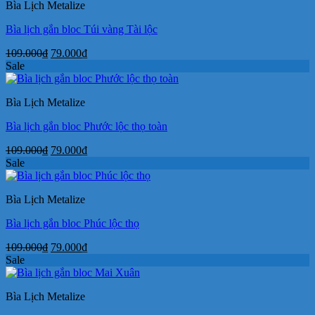
Bìa Lịch Metalize
79.000₫.
Bìa lịch gắn bloc Túi vàng Tài lộc
Giá
Giá
109.000
₫
79.000
₫
gốc
hiện
Sale
là:
tại
109.000₫.
là:
Bìa Lịch Metalize
79.000₫.
Bìa lịch gắn bloc Phước lộc thọ toàn
Giá
Giá
109.000
₫
79.000
₫
gốc
hiện
Sale
là:
tại
109.000₫.
là:
Bìa Lịch Metalize
79.000₫.
Bìa lịch gắn bloc Phúc lộc thọ
Giá
Giá
109.000
₫
79.000
₫
gốc
hiện
Sale
là:
tại
109.000₫.
là:
Bìa Lịch Metalize
79.000₫.