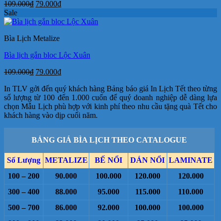
Giá
Giá
109.000
₫
79.000
₫
gốc
hiện
Sale
là:
tại
109.000₫.
là:
Bìa Lịch Metalize
79.000₫.
Bìa lịch gắn bloc Lộc Xuân
Giá
Giá
109.000
₫
79.000
₫
gốc
hiện
In TLV gởi đến quý khách hàng Bảng báo giá In Lịch Tết theo từng
là:
tại
số lượng từ 100 đến 1.000 cuốn để quý doanh nghiệp dễ dàng lựa
109.000₫.
là:
chọn Mẫu Lịch phù hợp với kinh phí theo nhu cầu tặng quà Tết cho
79.000₫.
khách hàng vào dịp cuối năm.
BẢNG GIÁ BÌA LỊCH THEO CATALOGUE
Số Lượng
METALIZE
BẾ NỔI
DÁN NỔI
LAMINATE
100 – 200
90.000
100.000
120.000
120.000
300 – 400
88.000
95.000
115.000
110.000
500 – 700
86.000
92.000
100.000
100.000