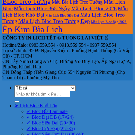
BLoc Treo Tường
Mẫu Lịch
Mẫu Bìa Lịch Treo Tường
Bloc
Mẫu Lịch Bloc 365 Ngày
Mẫu Lịch Bloc 2026
Mẫu
Lịch Bloc Khổ Đại
Mẫu Lịch Bloc Treo
Mẫu Lịch Bloc Siêu Đại
Tường
Mẫu Lịch Bloc Treo Tường Đẹp
Mẫu Lịch Bloc Đẹp 2026
Ép Kim Bìa Lịch
CÔNG TY IN LỊCH TẾT © TƯƠNG LAI VIỆT
☝️
Hotline/Zalo: 0983.559.554 - 0913.559.554 - 0937.559.554
Trụ sở chính: 950/9 Nguyễn Kiệm - Phường Hạnh Thông (Gò Vấp
Cũ) - TP. HCM
CN Tây Ninh (Long An Cũ): Đường Võ Duy Tạo, Ấp Ngãi Lợi A,
Phường Khánh Hậu
CN Đồng Tháp (Tiền Giang Cũ): 554 Nguyễn Tri Phương (Chợ
Thạnh Trị) - Phường Mỹ Tho
Tìm
kiếm:
➤ Lịch Bloc Khổ Lớn
✓ Bloc Bìa Laminate
✓ Bloc Đại ĐB (17×24)
✓ Bloc Siêu Đại (20×30)
✓ Bloc Cực Đại (25×35)
✓ Bloc Siêu Cực Đại (30×40)