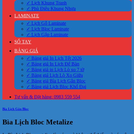
✓ Lịch Khung Tranh
✓ Phù Điêu Khung Nhựa
LAMINATE
✓ Lịch Gỗ Laminate
✓ Lịch Bloc Laminate
✓ Lịch Gập Laminate
SỔ TAY
BẢNG GIÁ
✓ Bảng giá In Lịch Tết 2026
✓ Bảng giá In Lịch Để Bàn
✓ Bảng giá in Lịch Lò xo 7 tờ
✓ Bảng giá Lịch Lò Xo Giữa
✓ Bảng giá Bìa Lịch Gắn Bloc
✓ Bảng giá Lịch Bloc Khổ Đại
Tư vấn & Đặt hàng: 0983 559 554
Bìa Lịch Gắn Bloc
Bìa Lịch Bloc Metalize