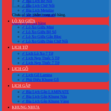
✓ Bìa Lịch Bế Nổi
✓ Bìa Lịch Chữ Nổi
✓ Bìa Lịch Metalize
Chưa có sản phẩm trong giỏ hàng.
✓ Bìa Lịch Laminate
LÒ XO GIỮA
Quay trở lại cửa hàng
✓ Lò Xo Giữa Mini
✓ Lò Xo Giữa Bộ Số
✓ Lò Xo Giữa Gắn Bloc
✓ Lò Xo Giữa Dán Chữ Nổi
LỊCH TỜ
✓ Lịch Lò Xo 7 Tờ
✓ Lịch Nẹp Thiếc 5 Tờ
✓ Lịch Nẹp Thiếc 7 Tờ
LỊCH GỖ
✓ Lịch Gỗ Lamina
✓ Phù Điêu Khung Gỗ
LỊCH GẬP
✓ Bìa Lịch Gập LAMINATE
✓ Bìa Lịch Gập Khung Nâu
✓ Bìa Lịch Gập Khung Vàng
KHUNG NHỰA