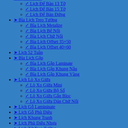
✓ Lịch Để Bàn 13 Tờ
✓ Lịch Để Bàn 15 Tờ
✓ Lịch Để Bàn Đứng
➤ Bìa Lịch Treo Tường
✓ Bìa Lịch Metalize
✓ Bìa Lịch Bế Nổi
✓ Bìa Lịch Chữ Nổi
✓ Bìa Lịch Offset 35×50
✓ Bìa Lịch Offset 40×60
➤ Lịch 52 Tuần
➤ Bìa Lịch Gập
✓ Bìa Lịch Gập Laminate
✓ Bìa Lịch Gập Khung Nâu
✓ Bìa Lịch Gập Khung Vàng
➤ Lịch Lò Xo Giữa
✓ Lò Xo Giữa Mini
✓ Lò Xo Giữa Bộ Số
✓ Lò Xo Giữa Gắn Bloc
✓ Lò Xo Giữa Dán Chữ Nổi
➤ Lịch Gỗ Lamininate
➤ Lịch Gỗ Phù Điêu
➤ Lịch Khung Tranh
➤ Lịch Phù Điêu Nhựa