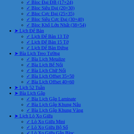
✓ Bloc Đại ĐB (17×24)
✓ Bloc Siêu Đại (20×30)
✓ Bloc Cực Đại (25×35)
✓ Bloc Siêu Cực Đại (30×40)
✓ Bloc Khổ Lớn Nhất (38×54)
➤ Lịch Để Bàn
✓ Lịch Để Bàn 13 Tờ
✓ Lịch Để Bàn 15 Tờ
✓ Lịch Để Bàn Đứng
➤ Bìa Lịch Treo Tường
✓ Bìa Lịch Metalize
✓ Bìa Lịch Bế Nổi
✓ Bìa Lịch Chữ Nổi
✓ Bìa Lịch Offset 35×50
✓ Bìa Lịch Offset 40×60
➤ Lịch 52 Tuần
➤ Bìa Lịch Gập
✓ Bìa Lịch Gập Laminate
✓ Bìa Lịch Gập Khung Nâu
✓ Bìa Lịch Gập Khung Vàng
➤ Lịch Lò Xo Giữa
✓ Lò Xo Giữa Mini
✓ Lò Xo Giữa Bộ Số
✓ Lò Xo Giữa Gắn Bloc