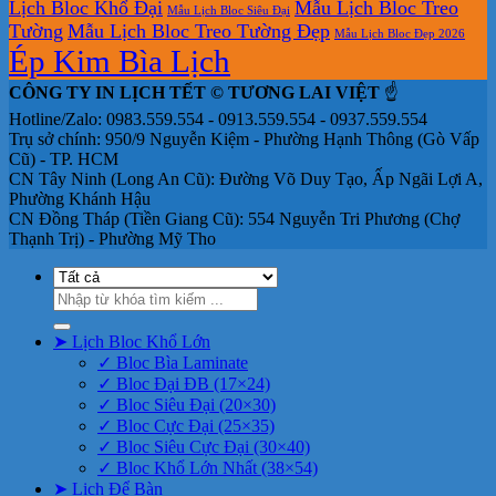
Lịch Bloc Khổ Đại
Mẫu Lịch Bloc Treo
Mẫu Lịch Bloc Siêu Đại
Tường
Mẫu Lịch Bloc Treo Tường Đẹp
Mẫu Lịch Bloc Đẹp 2026
Ép Kim Bìa Lịch
CÔNG TY IN LỊCH TẾT © TƯƠNG LAI VIỆT
☝️
Hotline/Zalo: 0983.559.554 - 0913.559.554 - 0937.559.554
Trụ sở chính: 950/9 Nguyễn Kiệm - Phường Hạnh Thông (Gò Vấp
Cũ) - TP. HCM
CN Tây Ninh (Long An Cũ): Đường Võ Duy Tạo, Ấp Ngãi Lợi A,
Phường Khánh Hậu
CN Đồng Tháp (Tiền Giang Cũ): 554 Nguyễn Tri Phương (Chợ
Thạnh Trị) - Phường Mỹ Tho
Tìm
kiếm:
➤ Lịch Bloc Khổ Lớn
✓ Bloc Bìa Laminate
✓ Bloc Đại ĐB (17×24)
✓ Bloc Siêu Đại (20×30)
✓ Bloc Cực Đại (25×35)
✓ Bloc Siêu Cực Đại (30×40)
✓ Bloc Khổ Lớn Nhất (38×54)
➤ Lịch Để Bàn