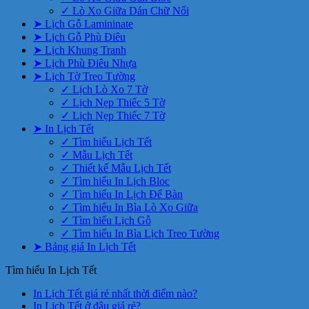
✓ Lò Xo Giữa Dán Chữ Nổi
➤ Lịch Gỗ Lamininate
➤ Lịch Gỗ Phù Điêu
➤ Lịch Khung Tranh
➤ Lịch Phù Điêu Nhựa
➤ Lịch Tờ Treo Tường
✓ Lịch Lò Xo 7 Tờ
✓ Lịch Nẹp Thiếc 5 Tờ
✓ Lịch Nẹp Thiếc 7 Tờ
➤ In Lịch Tết
✓ Tìm hiểu Lịch Tết
✓ Mẫu Lịch Tết
✓ Thiết kế Mẫu Lịch Tết
✓ Tìm hiểu In Lịch Bloc
✓ Tìm hiểu In Lịch Để Bàn
✓ Tìm hiểu In Bìa Lò Xo Giữa
✓ Tìm hiểu Lịch Gỗ
✓ Tìm hiểu In Bìa Lịch Treo Tường
➤ Bảng giá In Lịch Tết
Tìm hiểu In Lịch Tết
Không
In Lịch Tết giá rẻ nhất thời điểm nào?
Không
có
In Lịch Tết ở đâu giá rẻ?