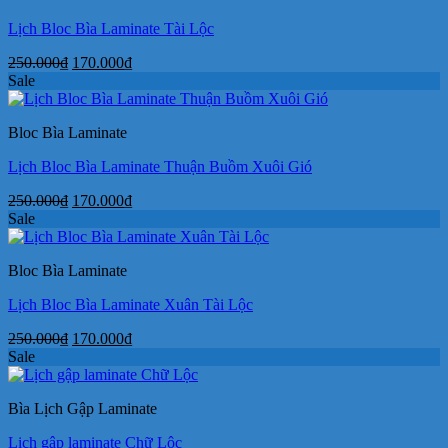
Lịch Bloc Bìa Laminate Tài Lộc
Giá
Giá
250.000
₫
170.000
₫
gốc
hiện
Sale
là:
tại
250.000₫.
là:
Bloc Bìa Laminate
170.000₫.
Lịch Bloc Bìa Laminate Thuận Buồm Xuôi Gió
Giá
Giá
250.000
₫
170.000
₫
gốc
hiện
Sale
là:
tại
250.000₫.
là:
Bloc Bìa Laminate
170.000₫.
Lịch Bloc Bìa Laminate Xuân Tài Lộc
Giá
Giá
250.000
₫
170.000
₫
gốc
hiện
Sale
là:
tại
250.000₫.
là:
Bìa Lịch Gập Laminate
170.000₫.
Lịch gập laminate Chữ Lộc