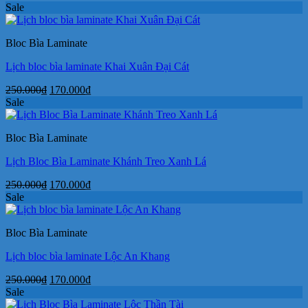
gốc
hiện
Sale
là:
tại
250.000₫.
là:
Bloc Bìa Laminate
170.000₫.
Lịch bloc bìa laminate Khai Xuân Đại Cát
Giá
Giá
250.000
₫
170.000
₫
gốc
hiện
Sale
là:
tại
250.000₫.
là:
Bloc Bìa Laminate
170.000₫.
Lịch Bloc Bìa Laminate Khánh Treo Xanh Lá
Giá
Giá
250.000
₫
170.000
₫
gốc
hiện
Sale
là:
tại
250.000₫.
là:
Bloc Bìa Laminate
170.000₫.
Lịch bloc bìa laminate Lộc An Khang
Giá
Giá
250.000
₫
170.000
₫
gốc
hiện
Sale
là:
tại