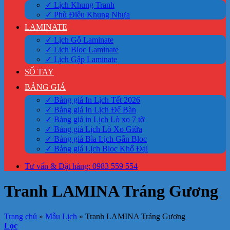
✓ Lịch Khung Tranh
✓ Phù Điêu Khung Nhựa
LAMINATE
✓ Lịch Gỗ Laminate
✓ Lịch Bloc Laminate
✓ Lịch Gập Laminate
SỔ TAY
BẢNG GIÁ
✓ Bảng giá In Lịch Tết 2026
✓ Bảng giá In Lịch Để Bàn
✓ Bảng giá in Lịch Lò xo 7 tờ
✓ Bảng giá Lịch Lò Xo Giữa
✓ Bảng giá Bìa Lịch Gắn Bloc
✓ Bảng giá Lịch Bloc Khổ Đại
Tư vấn & Đặt hàng: 0983 559 554
Tranh LAMINA Tráng Gương
Trang chủ
»
Mẫu Lịch
»
Tranh LAMINA Tráng Gương
Lọc