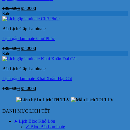
Giá
Giá
180.000
₫
95.000
₫
gốc
hiện
Sale
là:
tại
180.000₫.
là:
Bìa Lịch Gập Laminate
95.000₫.
Lịch gập laminate Chữ Phúc
Giá
Giá
180.000
₫
95.000
₫
gốc
hiện
Sale
là:
tại
180.000₫.
là:
Bìa Lịch Gập Laminate
95.000₫.
Lịch gập laminate Khai Xuân Đại Cát
Giá
Giá
180.000
₫
95.000
₫
gốc
hiện
là:
tại
180.000₫.
là:
95.000₫.
DANH MỤC LỊCH TẾT
➤ Lịch Bloc Khổ Lớn
✓ Bloc Bìa Laminate