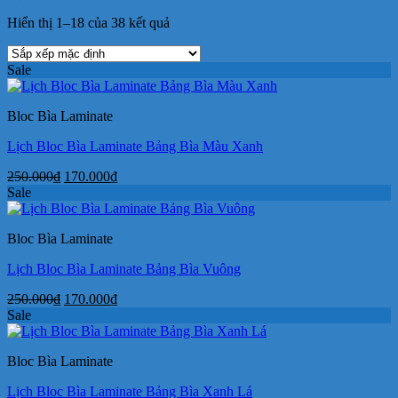
Hiển thị 1–18 của 38 kết quả
Sale
Bloc Bìa Laminate
Lịch Bloc Bìa Laminate Bảng Bìa Màu Xanh
Giá
Giá
250.000
₫
170.000
₫
gốc
hiện
Sale
là:
tại
250.000₫.
là:
Bloc Bìa Laminate
170.000₫.
Lịch Bloc Bìa Laminate Bảng Bìa Vuông
Giá
Giá
250.000
₫
170.000
₫
gốc
hiện
Sale
là:
tại
250.000₫.
là:
Bloc Bìa Laminate
170.000₫.
Lịch Bloc Bìa Laminate Bảng Bìa Xanh Lá