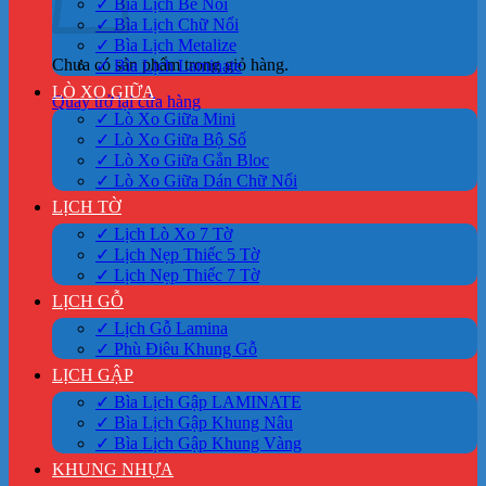
✓ Bìa Lịch Bế Nổi
✓ Bìa Lịch Chữ Nổi
✓ Bìa Lịch Metalize
Chưa có sản phẩm trong giỏ hàng.
✓ Bìa Lịch Laminate
LÒ XO GIỮA
Quay trở lại cửa hàng
✓ Lò Xo Giữa Mini
✓ Lò Xo Giữa Bộ Số
✓ Lò Xo Giữa Gắn Bloc
✓ Lò Xo Giữa Dán Chữ Nổi
LỊCH TỜ
✓ Lịch Lò Xo 7 Tờ
✓ Lịch Nẹp Thiếc 5 Tờ
✓ Lịch Nẹp Thiếc 7 Tờ
LỊCH GỖ
✓ Lịch Gỗ Lamina
✓ Phù Điêu Khung Gỗ
LỊCH GẬP
✓ Bìa Lịch Gập LAMINATE
✓ Bìa Lịch Gập Khung Nâu
✓ Bìa Lịch Gập Khung Vàng
KHUNG NHỰA