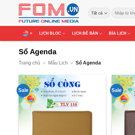
Bỏ
Tìm
qua
kiếm:
nội
dung
>
LỊCH BLOC
LỊCH ĐỂ BÀN
BÌA LỊCH
Sổ Agenda
Trang chủ
»
Mẫu Lịch
»
Sổ Agenda
Sale
Sale