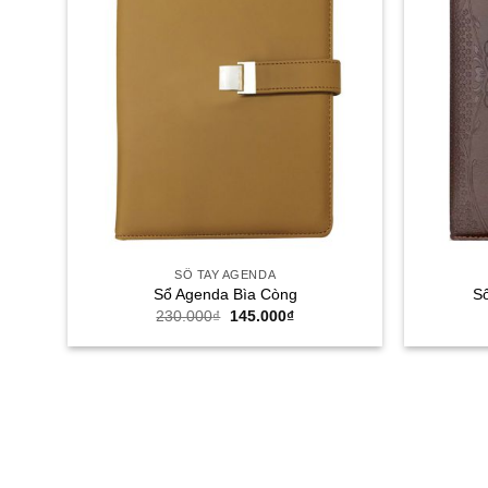
SỔ TAY AGENDA
Sổ Agenda Bìa Còng
Sổ
Giá
Giá
230.000
₫
145.000
₫
gốc
hiện
là:
tại
230.000₫.
là:
145.000₫.