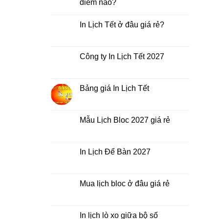
điểm nào?
Không
có
In Lịch Tết ở đâu giá rẻ?
bình
luận
Không
ở
có
In
bình
Lịch
luận
Công ty In Lịch Tết 2027
Tết
ở
giá
In
Không
rẻ
Lịch
có
nhất
Tết
bình
thời
ở
luận
Bảng giá In Lịch Tết
điểm
đâu
ở
nào?
giá
Công
Không
rẻ?
ty
có
In
bình
Lịch
luận
Mẫu Lịch Bloc 2027 giá rẻ
Tết
ở
2027
Bảng
Không
giá
có
In
bình
Lịch
luận
In Lịch Để Bàn 2027
Tết
ở
Mẫu
Không
Lịch
có
Bloc
bình
2027
luận
Mua lịch bloc ở đâu giá rẻ
giá
ở
rẻ
In
Không
Lịch
có
Để
bình
Bàn
luận
In lịch lò xo giữa bộ số
2027
ở