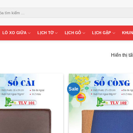
LÒ XO GIỮA
LỊCH TỜ
LỊCH GỖ
LỊCH GẬP
KHUN
Hiển thị tấ
Sale