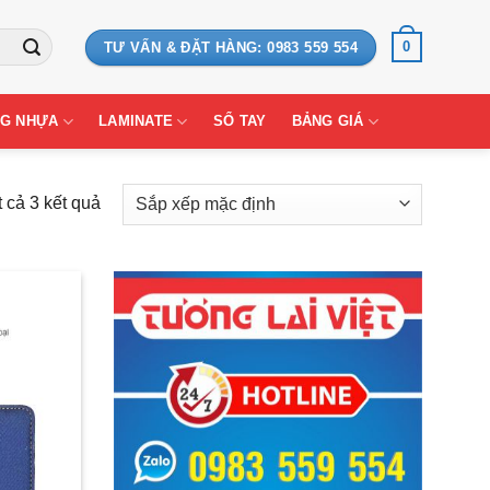
0
TƯ VẤN & ĐẶT HÀNG: 0983 559 554
G NHỰA
LAMINATE
SỔ TAY
BẢNG GIÁ
t cả 3 kết quả