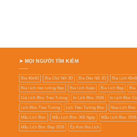
➤ MỌI NGƯỜI TÌM KIẾM
Bìa 40x60
Bìa Chữ Nổi 3D
Bìa Dán Nổi 3D
Bìa Lịch 40x6
Bìa Lịch treo tường Đẹp
Bìa Lịch Xuân
Bìa Lịch Đẹp
Bìa
Giá Lịch Bloc Treo Tường
In Lịch Bloc 2026
In Lịch Bloc G
Lịch Bloc Treo Tường
Lịch Treo Tường Bloc
Mua Lich Bloc
Mẫu Lịch Bloc
Mẫu Lịch Bloc 365 Ngày
Mẫu Lịch Bloc 2026
Mẫu Lịch Bloc Đẹp 2026
Ép Kim Bìa Lịch