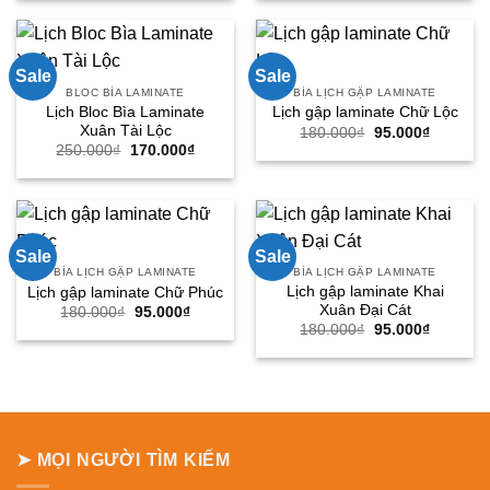
250.000₫.
là:
250.000₫.
là:
170.000₫.
170.000
Sale
Sale
BLOC BÌA LAMINATE
BÌA LỊCH GẬP LAMINATE
Lịch Bloc Bìa Laminate
Lịch gập laminate Chữ Lộc
Xuân Tài Lộc
Giá
Giá
180.000
₫
95.000
₫
gốc
hiện
Giá
Giá
250.000
₫
170.000
₫
là:
tại
gốc
hiện
180.000₫.
là:
là:
tại
95.000₫.
250.000₫.
là:
170.000₫.
Sale
Sale
BÌA LỊCH GẬP LAMINATE
BÌA LỊCH GẬP LAMINATE
Lịch gập laminate Khai
Lịch gập laminate Chữ Phúc
Xuân Đại Cát
Giá
Giá
180.000
₫
95.000
₫
gốc
hiện
Giá
Giá
180.000
₫
95.000
₫
là:
tại
gốc
hiện
180.000₫.
là:
là:
tại
95.000₫.
180.000₫.
là:
95.000₫.
➤ MỌI NGƯỜI TÌM KIẾM