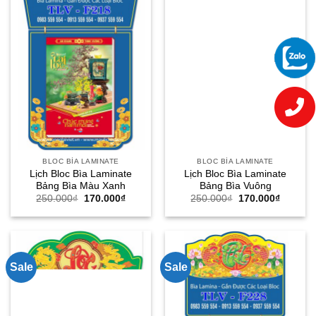
BLOC BÌA LAMINATE
BLOC BÌA LAMINATE
Lịch Bloc Bìa Laminate
Lịch Bloc Bìa Laminate
Bảng Bìa Màu Xanh
Bảng Bìa Vuông
Giá
Giá
Giá
Giá
250.000
₫
170.000
₫
250.000
₫
170.000
₫
gốc
hiện
gốc
hiện
là:
tại
là:
tại
250.000₫.
là:
250.000₫.
là:
170.000₫.
170.000
Sale
Sale