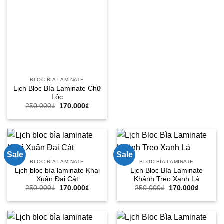
250.000₫.
là:
170.000
BLOC BÌA LAMINATE
Lịch Bloc Bìa Laminate Chữ
Lộc
Giá
Giá
250.000
₫
170.000
₫
gốc
hiện
là:
tại
250.000₫.
là:
170.000₫.
Sale
Sale
BLOC BÌA LAMINATE
BLOC BÌA LAMINATE
Lịch bloc bìa laminate Khai
Lịch Bloc Bìa Laminate
Xuân Đại Cát
Khánh Treo Xanh Lá
Giá
Giá
Giá
Giá
250.000
₫
170.000
₫
250.000
₫
170.000
₫
gốc
hiện
gốc
hiện
là:
tại
là:
tại
250.000₫.
là:
250.000₫.
là:
170.000₫.
170.000