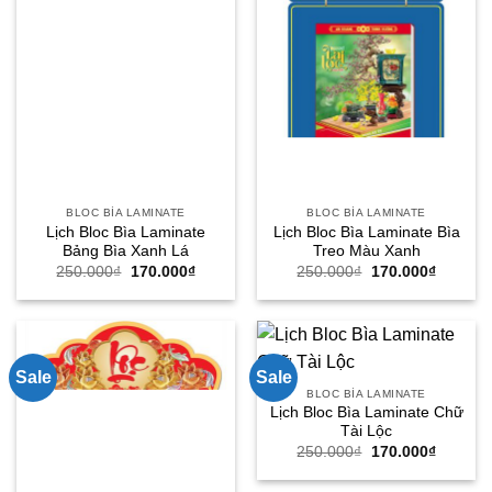
BLOC BÌA LAMINATE
BLOC BÌA LAMINATE
Lịch Bloc Bìa Laminate
Lịch Bloc Bìa Laminate Bìa
Bảng Bìa Xanh Lá
Treo Màu Xanh
Giá
Giá
Giá
Giá
250.000
₫
170.000
₫
250.000
₫
170.000
₫
gốc
hiện
gốc
hiện
là:
tại
là:
tại
250.000₫.
là:
250.000₫.
là:
170.000₫.
170.000
Sale
Sale
BLOC BÌA LAMINATE
Lịch Bloc Bìa Laminate Chữ
Tài Lộc
Giá
Giá
250.000
₫
170.000
₫
gốc
hiện
là:
tại