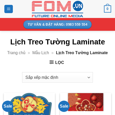
Bỏ
0
qua
nội
dung
TƯ VẤN & ĐẶT HÀNG: 0983 559 554
Lịch Treo Tường Laminate
Trang chủ
»
Mẫu Lịch
»
Lịch Treo Tường Laminate
LỌC
Sale
Sale