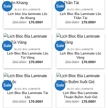
Sale
Sale
BLOC BÌA LAMINATE
BLOC BÌA LAMINATE
Lịch bloc bìa laminate Lộc
Lịch Bloc Bìa Laminate Lộc
An Khang
Thần Tài
Giá
Giá
Giá
Giá
250.000
₫
170.000
₫
250.000
₫
170.000
₫
gốc
hiện
gốc
hiện
là:
tại
là:
tại
250.000₫.
là:
250.000₫.
là:
170.000₫.
170.000
Sale
Sale
BLOC BÌA LAMINATE
BLOC BÌA LAMINATE
Lịch Bloc Bìa Laminate Lộc
Lịch Bloc Bìa Laminate Lộc
Túi Vàng
Vàng
Giá
Giá
Giá
Giá
250.000
₫
170.000
₫
250.000
₫
170.000
₫
gốc
hiện
gốc
hiện
là:
tại
là:
tại
250.000₫.
là:
250.000₫.
là:
170.000₫.
170.000
Sale
Sale
BLOC BÌA LAMINATE
BLOC BÌA LAMINATE
Lịch Bloc Bìa Laminate Tài
Lịch Bloc Bìa Laminate
Lộc
Thuận Buồm Xuôi Gió
Giá
Giá
Giá
Giá
250.000
₫
170.000
₫
250.000
₫
170.000
₫
gốc
hiện
gốc
hiện
là:
tại
là:
tại