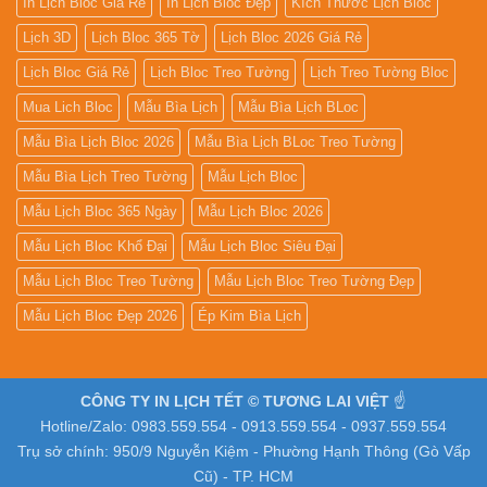
In Lịch Bloc Giá Rẻ
In Lịch Bloc Đẹp
Kích Thước Lịch Bloc
Lịch 3D
Lịch Bloc 365 Tờ
Lịch Bloc 2026 Giá Rẻ
Lịch Bloc Giá Rẻ
Lịch Bloc Treo Tường
Lịch Treo Tường Bloc
Mua Lich Bloc
Mẫu Bìa Lịch
Mẫu Bìa Lịch BLoc
Mẫu Bìa Lịch Bloc 2026
Mẫu Bìa Lịch BLoc Treo Tường
Mẫu Bìa Lịch Treo Tường
Mẫu Lịch Bloc
Mẫu Lịch Bloc 365 Ngày
Mẫu Lịch Bloc 2026
Mẫu Lịch Bloc Khổ Đại
Mẫu Lịch Bloc Siêu Đại
Mẫu Lịch Bloc Treo Tường
Mẫu Lịch Bloc Treo Tường Đẹp
Mẫu Lịch Bloc Đẹp 2026
Ép Kim Bìa Lịch
CÔNG TY IN LỊCH TẾT © TƯƠNG LAI VIỆT
☝️
Hotline/Zalo: 0983.559.554 - 0913.559.554 - 0937.559.554
Trụ sở chính: 950/9 Nguyễn Kiệm - Phường Hạnh Thông (Gò Vấp
Cũ) - TP. HCM