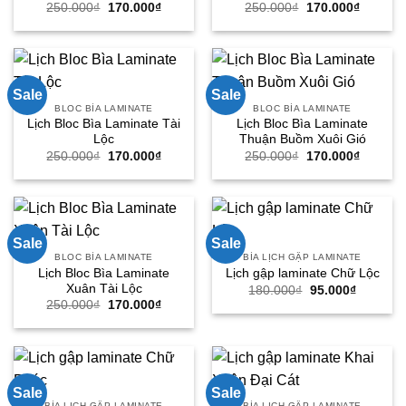
Giá
Giá
Giá
Giá
250.000
₫
170.000
₫
250.000
₫
170.000
₫
gốc
hiện
gốc
hiện
là:
tại
là:
tại
250.000₫.
là:
250.000₫.
là:
170.000₫.
170.000
Sale
Sale
BLOC BÌA LAMINATE
BLOC BÌA LAMINATE
Lịch Bloc Bìa Laminate Tài
Lịch Bloc Bìa Laminate
Lộc
Thuận Buồm Xuôi Gió
Giá
Giá
Giá
Giá
250.000
₫
170.000
₫
250.000
₫
170.000
₫
gốc
hiện
gốc
hiện
là:
tại
là:
tại
250.000₫.
là:
250.000₫.
là:
170.000₫.
170.000
Sale
Sale
BLOC BÌA LAMINATE
BÌA LỊCH GẬP LAMINATE
Lịch Bloc Bìa Laminate
Lịch gập laminate Chữ Lộc
Xuân Tài Lộc
Giá
Giá
180.000
₫
95.000
₫
gốc
hiện
Giá
Giá
250.000
₫
170.000
₫
là:
tại
gốc
hiện
180.000₫.
là:
là:
tại
95.000₫.
250.000₫.
là:
170.000₫.
Sale
Sale
BÌA LỊCH GẬP LAMINATE
BÌA LỊCH GẬP LAMINATE