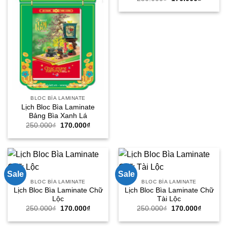
gốc
hiện
là:
tại
250.000₫.
là:
170.000
BLOC BÌA LAMINATE
Lịch Bloc Bìa Laminate
Bảng Bìa Xanh Lá
Giá
Giá
250.000
₫
170.000
₫
gốc
hiện
là:
tại
250.000₫.
là:
170.000₫.
Sale
Sale
BLOC BÌA LAMINATE
BLOC BÌA LAMINATE
Lịch Bloc Bìa Laminate Chữ
Lịch Bloc Bìa Laminate Chữ
Lộc
Tài Lộc
Giá
Giá
Giá
Giá
250.000
₫
170.000
₫
250.000
₫
170.000
₫
gốc
hiện
gốc
hiện
là:
tại
là:
tại