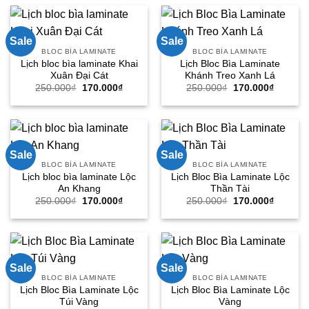
250.000₫.
là:
250.000₫.
là:
170.000₫.
170.000
Sale
Sale
BLOC BÌA LAMINATE
BLOC BÌA LAMINATE
Lịch bloc bìa laminate Khai
Lịch Bloc Bìa Laminate
Xuân Đại Cát
Khánh Treo Xanh Lá
Giá
Giá
Giá
Giá
250.000
₫
170.000
₫
250.000
₫
170.000
₫
gốc
hiện
gốc
hiện
là:
tại
là:
tại
250.000₫.
là:
250.000₫.
là:
170.000₫.
170.000
Sale
Sale
BLOC BÌA LAMINATE
BLOC BÌA LAMINATE
Lịch bloc bìa laminate Lộc
Lịch Bloc Bìa Laminate Lộc
An Khang
Thần Tài
Giá
Giá
Giá
Giá
250.000
₫
170.000
₫
250.000
₫
170.000
₫
gốc
hiện
gốc
hiện
là:
tại
là:
tại
250.000₫.
là:
250.000₫.
là:
170.000₫.
170.000
Sale
Sale
BLOC BÌA LAMINATE
BLOC BÌA LAMINATE
Lịch Bloc Bìa Laminate Lộc
Lịch Bloc Bìa Laminate Lộc
Túi Vàng
Vàng