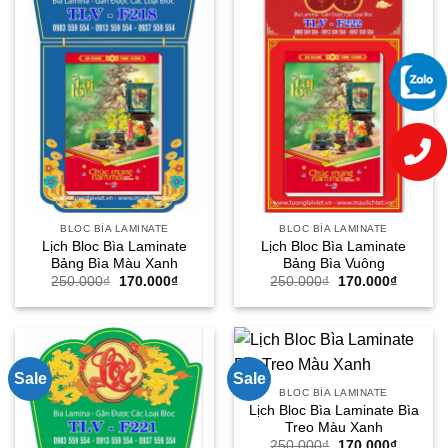
BLOC BÌA LAMINATE
BLOC BÌA LAMINATE
Lịch Bloc Bìa Laminate
Lịch Bloc Bìa Laminate
Bảng Bìa Màu Xanh
Bảng Bìa Vuông
Giá
Giá
Giá
Giá
250.000
₫
170.000
₫
250.000
₫
170.000
₫
gốc
hiện
gốc
hiện
là:
tại
là:
tại
250.000₫.
là:
250.000₫.
là:
170.000₫.
170.000
Sale
Sale
BLOC BÌA LAMINATE
Lịch Bloc Bìa Laminate Bìa
Treo Màu Xanh
Giá
Giá
250.000
₫
170.000
₫