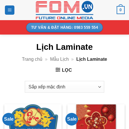
Bỏ
0
qua
nội
dung
TƯ VẤN & ĐẶT HÀNG: 0983 559 554
Lịch Laminate
Trang chủ
»
Mẫu Lịch
»
Lịch Laminate
LỌC
Sale
Sale