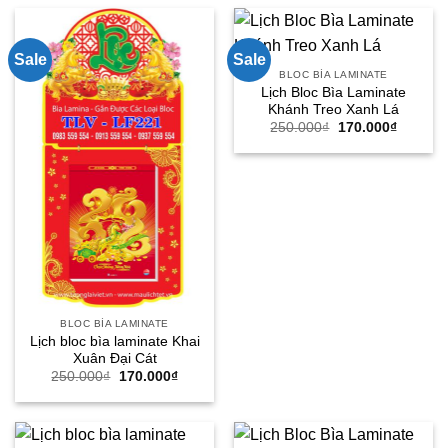
250.000₫.
là:
250.000₫.
là:
170.000₫.
170.000
Sale
Sale
BLOC BÌA LAMINATE
Lịch Bloc Bìa Laminate
Khánh Treo Xanh Lá
Giá
Giá
250.000
₫
170.000
₫
gốc
hiện
là:
tại
250.000₫.
là:
170.000
BLOC BÌA LAMINATE
Lịch bloc bìa laminate Khai
Xuân Đại Cát
Giá
Giá
250.000
₫
170.000
₫
gốc
hiện
là:
tại
250.000₫.
là:
170.000₫.