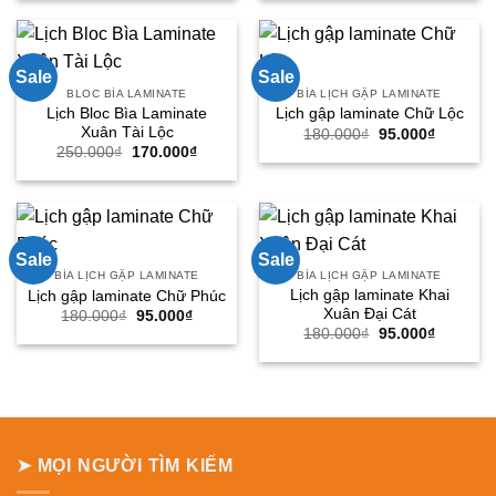
250.000₫.
là:
250.000₫.
là:
170.000₫.
170.000
Sale
Sale
BLOC BÌA LAMINATE
BÌA LỊCH GẬP LAMINATE
Lịch Bloc Bìa Laminate
Lịch gập laminate Chữ Lộc
Xuân Tài Lộc
Giá
Giá
180.000
₫
95.000
₫
gốc
hiện
Giá
Giá
250.000
₫
170.000
₫
là:
tại
gốc
hiện
180.000₫.
là:
là:
tại
95.000₫.
250.000₫.
là:
170.000₫.
Sale
Sale
BÌA LỊCH GẬP LAMINATE
BÌA LỊCH GẬP LAMINATE
Lịch gập laminate Khai
Lịch gập laminate Chữ Phúc
Xuân Đại Cát
Giá
Giá
180.000
₫
95.000
₫
gốc
hiện
Giá
Giá
180.000
₫
95.000
₫
là:
tại
gốc
hiện
180.000₫.
là:
là:
tại
95.000₫.
180.000₫.
là:
95.000₫.
➤ MỌI NGƯỜI TÌM KIẾM