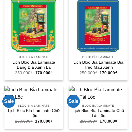
BLOC BÌA LAMINATE
BLOC BÌA LAMINATE
Lịch Bloc Bìa Laminate
Lịch Bloc Bìa Laminate Bìa
Bảng Bìa Xanh Lá
Treo Màu Xanh
Giá
Giá
Giá
Giá
250.000
₫
170.000
₫
250.000
₫
170.000
₫
gốc
hiện
gốc
hiện
là:
tại
là:
tại
250.000₫.
là:
250.000₫.
là:
170.000₫.
170.000
Sale
Sale
BLOC BÌA LAMINATE
BLOC BÌA LAMINATE
Lịch Bloc Bìa Laminate Chữ
Lịch Bloc Bìa Laminate Chữ
Lộc
Tài Lộc
Giá
Giá
Giá
Giá
250.000
₫
170.000
₫
250.000
₫
170.000
₫
gốc
hiện
gốc
hiện
là:
tại
là:
tại