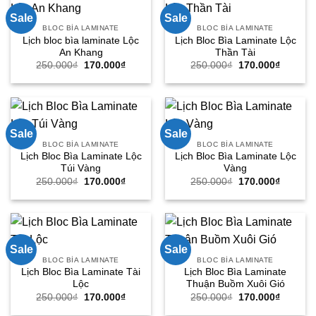
Sale
Sale
BLOC BÌA LAMINATE
BLOC BÌA LAMINATE
Lịch bloc bìa laminate Lộc
Lịch Bloc Bìa Laminate Lộc
An Khang
Thần Tài
Giá
Giá
Giá
Giá
250.000
₫
170.000
₫
250.000
₫
170.000
₫
gốc
hiện
gốc
hiện
là:
tại
là:
tại
250.000₫.
là:
250.000₫.
là:
170.000₫.
170.000
Sale
Sale
BLOC BÌA LAMINATE
BLOC BÌA LAMINATE
Lịch Bloc Bìa Laminate Lộc
Lịch Bloc Bìa Laminate Lộc
Túi Vàng
Vàng
Giá
Giá
Giá
Giá
250.000
₫
170.000
₫
250.000
₫
170.000
₫
gốc
hiện
gốc
hiện
là:
tại
là:
tại
250.000₫.
là:
250.000₫.
là:
170.000₫.
170.000
Sale
Sale
BLOC BÌA LAMINATE
BLOC BÌA LAMINATE
Lịch Bloc Bìa Laminate Tài
Lịch Bloc Bìa Laminate
Lộc
Thuận Buồm Xuôi Gió
Giá
Giá
Giá
Giá
250.000
₫
170.000
₫
250.000
₫
170.000
₫
gốc
hiện
gốc
hiện
là:
tại
là:
tại