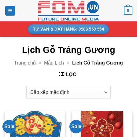
Bỏ
0
qua
nội
dung
TƯ VẤN & ĐẶT HÀNG: 0983 559 554
Lịch Gỗ Tráng Gương
Trang chủ
»
Mẫu Lịch
»
Lịch Gỗ Tráng Gương
LỌC
Sale
Sale