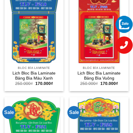
BLOC BÌA LAMINATE
BLOC BÌA LAMINATE
Lịch Bloc Bìa Laminate
Lịch Bloc Bìa Laminate
Bảng Bìa Màu Xanh
Bảng Bìa Vuông
Giá
Giá
Giá
Giá
250.000
₫
170.000
₫
250.000
₫
170.000
₫
gốc
hiện
gốc
hiện
là:
tại
là:
tại
250.000₫.
là:
250.000₫.
là:
170.000₫.
170.000
Sale
Sale