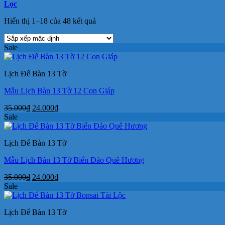
Lọc
Hiển thị 1–18 của 48 kết quả
Sale
Lịch Để Bàn 13 Tờ
Mẫu Lịch Bàn 13 Tờ 12 Con Giáp
Giá
Giá
35.000
₫
24.000
₫
gốc
hiện
Sale
là:
tại
35.000₫.
là:
Lịch Để Bàn 13 Tờ
24.000₫.
Mẫu Lịch Bàn 13 Tờ Biển Đảo Quê Hương
Giá
Giá
35.000
₫
24.000
₫
gốc
hiện
Sale
là:
tại
35.000₫.
là:
Lịch Để Bàn 13 Tờ
24.000₫.