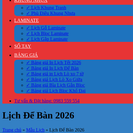
KHUNG NHỰA
✓ Lịch Khung Tranh
✓ Phù Điêu Khung Nhựa
LAMINATE
✓ Lịch Gỗ Laminate
✓ Lịch Bloc Laminate
✓ Lịch Gập Laminate
SỔ TAY
BẢNG GIÁ
✓ Bảng giá In Lịch Tết 2026
✓ Bảng giá In Lịch Để Bàn
✓ Bảng giá in Lịch Lò xo 7 tờ
✓ Bảng giá Lịch Lò Xo Giữa
✓ Bảng giá Bìa Lịch Gắn Bloc
✓ Bảng giá Lịch Bloc Khổ Đại
Tư vấn & Đặt hàng: 0983 559 554
Lịch Để Bàn 2026
Trang chủ
»
Mẫu Lịch
»
Lịch Để Bàn 2026