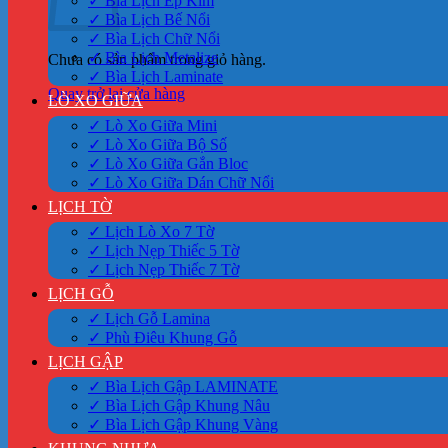
✓ Bìa Lịch Ép Kim
✓ Bìa Lịch Bế Nổi
✓ Bìa Lịch Chữ Nổi
✓ Bìa Lịch Metalize
Chưa có sản phẩm trong giỏ hàng.
✓ Bìa Lịch Laminate
Quay trở lại cửa hàng
LÒ XO GIỮA
✓ Lò Xo Giữa Mini
✓ Lò Xo Giữa Bộ Số
✓ Lò Xo Giữa Gắn Bloc
✓ Lò Xo Giữa Dán Chữ Nổi
LỊCH TỜ
✓ Lịch Lò Xo 7 Tờ
✓ Lịch Nẹp Thiếc 5 Tờ
✓ Lịch Nẹp Thiếc 7 Tờ
LỊCH GỖ
✓ Lịch Gỗ Lamina
✓ Phù Điêu Khung Gỗ
LỊCH GẬP
✓ Bìa Lịch Gập LAMINATE
✓ Bìa Lịch Gập Khung Nâu
✓ Bìa Lịch Gập Khung Vàng