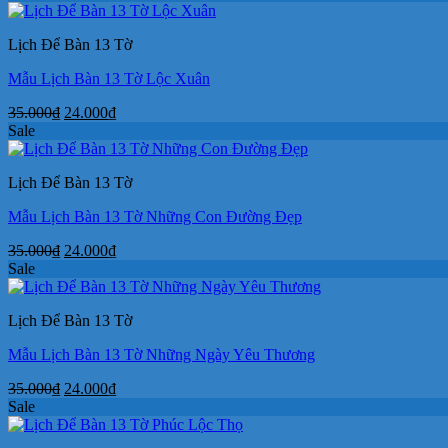
là:
tại
35.000₫.
là:
Lịch Để Bàn 13 Tờ
24.000₫.
Mẫu Lịch Bàn 13 Tờ Lộc Xuân
Giá
Giá
35.000
₫
24.000
₫
gốc
hiện
Sale
là:
tại
35.000₫.
là:
Lịch Để Bàn 13 Tờ
24.000₫.
Mẫu Lịch Bàn 13 Tờ Những Con Đường Đẹp
Giá
Giá
35.000
₫
24.000
₫
gốc
hiện
Sale
là:
tại
35.000₫.
là:
Lịch Để Bàn 13 Tờ
24.000₫.
Mẫu Lịch Bàn 13 Tờ Những Ngày Yêu Thương
Giá
Giá
35.000
₫
24.000
₫
gốc
hiện
Sale
là:
tại
35.000₫.
là: