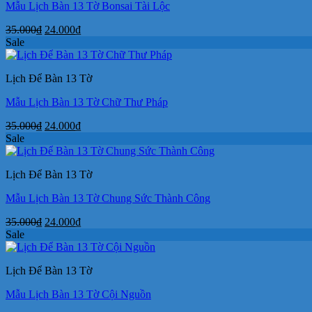
Mẫu Lịch Bàn 13 Tờ Bonsai Tài Lộc
Giá
Giá
35.000
₫
24.000
₫
gốc
hiện
Sale
là:
tại
35.000₫.
là:
Lịch Để Bàn 13 Tờ
24.000₫.
Mẫu Lịch Bàn 13 Tờ Chữ Thư Pháp
Giá
Giá
35.000
₫
24.000
₫
gốc
hiện
Sale
là:
tại
35.000₫.
là:
Lịch Để Bàn 13 Tờ
24.000₫.
Mẫu Lịch Bàn 13 Tờ Chung Sức Thành Công
Giá
Giá
35.000
₫
24.000
₫
gốc
hiện
Sale
là:
tại
35.000₫.
là:
Lịch Để Bàn 13 Tờ
24.000₫.
Mẫu Lịch Bàn 13 Tờ Cội Nguồn