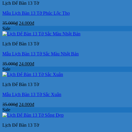
Lịch Để Bàn 13 Tờ
24.000₫.
Mẫu Lịch Bàn 13 Tờ Phúc Lộc Thọ
Giá
Giá
35.000
₫
24.000
₫
gốc
hiện
Sale
là:
tại
35.000₫.
là:
Lịch Để Bàn 13 Tờ
24.000₫.
Mẫu Lịch Bàn 13 Tờ Sắc Màu Nhật Bản
Giá
Giá
35.000
₫
24.000
₫
gốc
hiện
Sale
là:
tại
35.000₫.
là:
Lịch Để Bàn 13 Tờ
24.000₫.
Mẫu Lịch Bàn 13 Tờ Sắc Xuân
Giá
Giá
35.000
₫
24.000
₫
gốc
hiện
Sale
là:
tại
35.000₫.
là:
Lịch Để Bàn 13 Tờ
24.000₫.