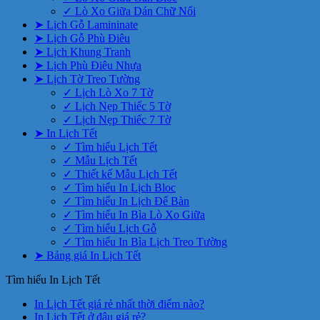
✓ Lò Xo Giữa Dán Chữ Nổi
➤ Lịch Gỗ Lamininate
➤ Lịch Gỗ Phù Điêu
➤ Lịch Khung Tranh
➤ Lịch Phù Điêu Nhựa
➤ Lịch Tờ Treo Tường
✓ Lịch Lò Xo 7 Tờ
✓ Lịch Nẹp Thiếc 5 Tờ
✓ Lịch Nẹp Thiếc 7 Tờ
➤ In Lịch Tết
✓ Tìm hiểu Lịch Tết
✓ Mẫu Lịch Tết
✓ Thiết kế Mẫu Lịch Tết
✓ Tìm hiểu In Lịch Bloc
✓ Tìm hiểu In Lịch Để Bàn
✓ Tìm hiểu In Bìa Lò Xo Giữa
✓ Tìm hiểu Lịch Gỗ
✓ Tìm hiểu In Bìa Lịch Treo Tường
➤ Bảng giá In Lịch Tết
Tìm hiểu In Lịch Tết
Không
In Lịch Tết giá rẻ nhất thời điểm nào?
Không
có
In Lịch Tết ở đâu giá rẻ?