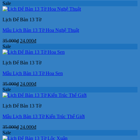
gốc
hiện
Sale
là:
tại
35.000₫.
là:
Lịch Để Bàn 13 Tờ
24.000₫.
Mẫu Lịch Bàn 13 Tờ Hoa Nghệ Thuật
Giá
Giá
35.000
₫
24.000
₫
gốc
hiện
Sale
là:
tại
35.000₫.
là:
Lịch Để Bàn 13 Tờ
24.000₫.
Mẫu Lịch Bàn 13 Tờ Hoa Sen
Giá
Giá
35.000
₫
24.000
₫
gốc
hiện
Sale
là:
tại
35.000₫.
là:
Lịch Để Bàn 13 Tờ
24.000₫.
Mẫu Lịch Bàn 13 Tờ Kiến Trúc Thế Giới
Giá
Giá
35.000
₫
24.000
₫
gốc
hiện
Sale
là:
tại