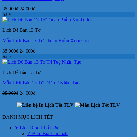
Giá
Giá
35.000
₫
24.000
₫
gốc
hiện
Sale
là:
tại
35.000₫.
là:
Lịch Để Bàn 13 Tờ
24.000₫.
Mẫu Lịch Bàn 13 Tờ Thuận Buồn Xuôi Gió
Giá
Giá
35.000
₫
24.000
₫
gốc
hiện
Sale
là:
tại
35.000₫.
là:
Lịch Để Bàn 13 Tờ
24.000₫.
Mẫu Lịch Bàn 13 Tờ Trí Tuệ Nhân Tạo
Giá
Giá
35.000
₫
24.000
₫
gốc
hiện
là:
tại
35.000₫.
là:
24.000₫.
DANH MỤC LỊCH TẾT
➤ Lịch Bloc Khổ Lớn
✓ Bloc Bìa Laminate