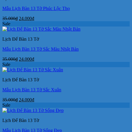
Mẫu Lịch Bàn 13 Tờ Phúc Lộc Thọ
Giá
Giá
35.000
₫
24.000
₫
gốc
hiện
Sale
là:
tại
35.000₫.
là:
Lịch Để Bàn 13 Tờ
24.000₫.
Mẫu Lịch Bàn 13 Tờ Sắc Màu Nhật Bản
Giá
Giá
35.000
₫
24.000
₫
gốc
hiện
Sale
là:
tại
35.000₫.
là:
Lịch Để Bàn 13 Tờ
24.000₫.
Mẫu Lịch Bàn 13 Tờ Sắc Xuân
Giá
Giá
35.000
₫
24.000
₫
gốc
hiện
Sale
là:
tại
35.000₫.
là:
Lịch Để Bàn 13 Tờ
24.000₫.
Mẫu Lịch Bàn 13 Tờ Sống Đẹp