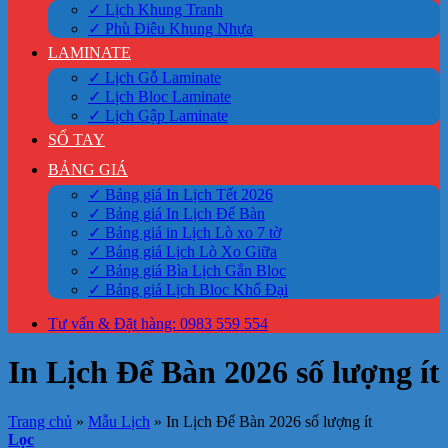
✓ Lịch Khung Tranh
✓ Phù Điêu Khung Nhựa
LAMINATE
✓ Lịch Gỗ Laminate
✓ Lịch Bloc Laminate
✓ Lịch Gập Laminate
SỔ TAY
BẢNG GIÁ
✓ Bảng giá In Lịch Tết 2026
✓ Bảng giá In Lịch Để Bàn
✓ Bảng giá in Lịch Lò xo 7 tờ
✓ Bảng giá Lịch Lò Xo Giữa
✓ Bảng giá Bìa Lịch Gắn Bloc
✓ Bảng giá Lịch Bloc Khổ Đại
Tư vấn & Đặt hàng: 0983 559 554
In Lịch Để Bàn 2026 số lượng ít
Trang chủ
»
Mẫu Lịch
»
In Lịch Để Bàn 2026 số lượng ít
Lọc