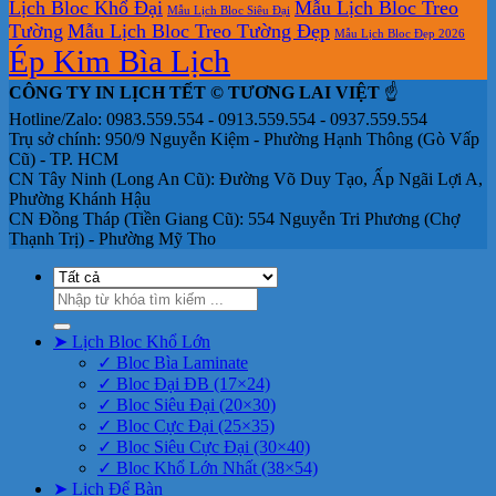
Lịch Bloc Khổ Đại
Mẫu Lịch Bloc Treo
Mẫu Lịch Bloc Siêu Đại
Tường
Mẫu Lịch Bloc Treo Tường Đẹp
Mẫu Lịch Bloc Đẹp 2026
Ép Kim Bìa Lịch
CÔNG TY IN LỊCH TẾT © TƯƠNG LAI VIỆT
☝️
Hotline/Zalo: 0983.559.554 - 0913.559.554 - 0937.559.554
Trụ sở chính: 950/9 Nguyễn Kiệm - Phường Hạnh Thông (Gò Vấp
Cũ) - TP. HCM
CN Tây Ninh (Long An Cũ): Đường Võ Duy Tạo, Ấp Ngãi Lợi A,
Phường Khánh Hậu
CN Đồng Tháp (Tiền Giang Cũ): 554 Nguyễn Tri Phương (Chợ
Thạnh Trị) - Phường Mỹ Tho
Tìm
kiếm:
➤ Lịch Bloc Khổ Lớn
✓ Bloc Bìa Laminate
✓ Bloc Đại ĐB (17×24)
✓ Bloc Siêu Đại (20×30)
✓ Bloc Cực Đại (25×35)
✓ Bloc Siêu Cực Đại (30×40)
✓ Bloc Khổ Lớn Nhất (38×54)
➤ Lịch Để Bàn