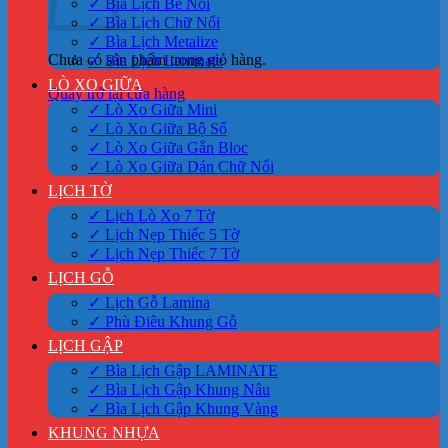
✓ Bìa Lịch Bế Nổi
✓ Bìa Lịch Chữ Nổi
✓ Bìa Lịch Metalize
Chưa có sản phẩm trong giỏ hàng.
✓ Bìa Lịch Laminate
LÒ XO GIỮA
Quay trở lại cửa hàng
✓ Lò Xo Giữa Mini
✓ Lò Xo Giữa Bộ Số
✓ Lò Xo Giữa Gắn Bloc
✓ Lò Xo Giữa Dán Chữ Nổi
LỊCH TỜ
✓ Lịch Lò Xo 7 Tờ
✓ Lịch Nẹp Thiếc 5 Tờ
✓ Lịch Nẹp Thiếc 7 Tờ
LỊCH GỖ
✓ Lịch Gỗ Lamina
✓ Phù Điêu Khung Gỗ
LỊCH GẬP
✓ Bìa Lịch Gập LAMINATE
✓ Bìa Lịch Gập Khung Nâu
✓ Bìa Lịch Gập Khung Vàng
KHUNG NHỰA