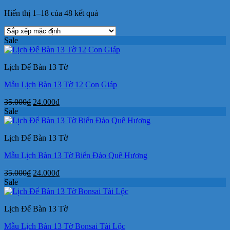
Hiển thị 1–18 của 48 kết quả
Sale
Lịch Để Bàn 13 Tờ
Mẫu Lịch Bàn 13 Tờ 12 Con Giáp
Giá
Giá
35.000
₫
24.000
₫
gốc
hiện
Sale
là:
tại
35.000₫.
là:
Lịch Để Bàn 13 Tờ
24.000₫.
Mẫu Lịch Bàn 13 Tờ Biển Đảo Quê Hương
Giá
Giá
35.000
₫
24.000
₫
gốc
hiện
Sale
là:
tại
35.000₫.
là:
Lịch Để Bàn 13 Tờ
24.000₫.
Mẫu Lịch Bàn 13 Tờ Bonsai Tài Lộc