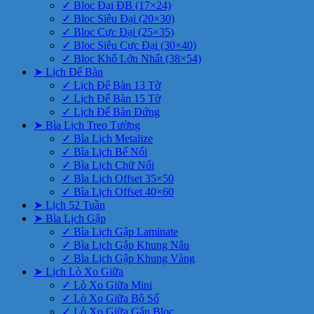
✓ Bloc Đại ĐB (17×24)
✓ Bloc Siêu Đại (20×30)
✓ Bloc Cực Đại (25×35)
✓ Bloc Siêu Cực Đại (30×40)
✓ Bloc Khổ Lớn Nhất (38×54)
➤ Lịch Để Bàn
✓ Lịch Để Bàn 13 Tờ
✓ Lịch Để Bàn 15 Tờ
✓ Lịch Để Bàn Đứng
➤ Bìa Lịch Treo Tường
✓ Bìa Lịch Metalize
✓ Bìa Lịch Bế Nổi
✓ Bìa Lịch Chữ Nổi
✓ Bìa Lịch Offset 35×50
✓ Bìa Lịch Offset 40×60
➤ Lịch 52 Tuần
➤ Bìa Lịch Gập
✓ Bìa Lịch Gập Laminate
✓ Bìa Lịch Gập Khung Nâu
✓ Bìa Lịch Gập Khung Vàng
➤ Lịch Lò Xo Giữa
✓ Lò Xo Giữa Mini
✓ Lò Xo Giữa Bộ Số
✓ Lò Xo Giữa Gắn Bloc