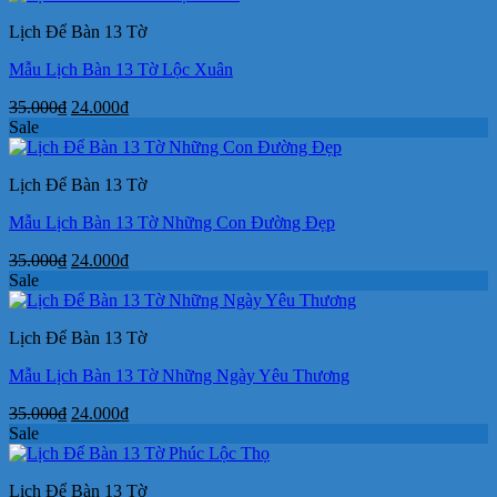
35.000₫.
là:
Lịch Để Bàn 13 Tờ
24.000₫.
Mẫu Lịch Bàn 13 Tờ Lộc Xuân
Giá
Giá
35.000
₫
24.000
₫
gốc
hiện
Sale
là:
tại
35.000₫.
là:
Lịch Để Bàn 13 Tờ
24.000₫.
Mẫu Lịch Bàn 13 Tờ Những Con Đường Đẹp
Giá
Giá
35.000
₫
24.000
₫
gốc
hiện
Sale
là:
tại
35.000₫.
là:
Lịch Để Bàn 13 Tờ
24.000₫.
Mẫu Lịch Bàn 13 Tờ Những Ngày Yêu Thương
Giá
Giá
35.000
₫
24.000
₫
gốc
hiện
Sale
là:
tại
35.000₫.
là:
Lịch Để Bàn 13 Tờ
24.000₫.