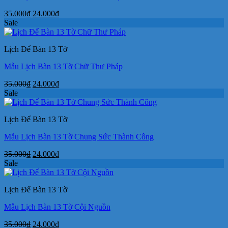
Giá
Giá
35.000
₫
24.000
₫
gốc
hiện
Sale
là:
tại
35.000₫.
là:
Lịch Để Bàn 13 Tờ
24.000₫.
Mẫu Lịch Bàn 13 Tờ Chữ Thư Pháp
Giá
Giá
35.000
₫
24.000
₫
gốc
hiện
Sale
là:
tại
35.000₫.
là:
Lịch Để Bàn 13 Tờ
24.000₫.
Mẫu Lịch Bàn 13 Tờ Chung Sức Thành Công
Giá
Giá
35.000
₫
24.000
₫
gốc
hiện
Sale
là:
tại
35.000₫.
là:
Lịch Để Bàn 13 Tờ
24.000₫.
Mẫu Lịch Bàn 13 Tờ Cội Nguồn
Giá
Giá
35.000
₫
24.000
₫