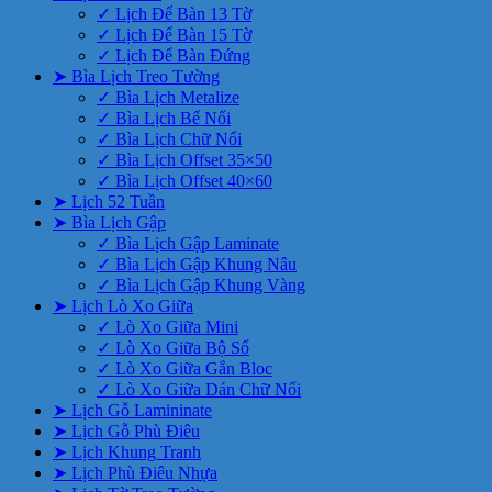
✓ Lịch Để Bàn 13 Tờ
✓ Lịch Để Bàn 15 Tờ
✓ Lịch Để Bàn Đứng
➤ Bìa Lịch Treo Tường
✓ Bìa Lịch Metalize
✓ Bìa Lịch Bế Nổi
✓ Bìa Lịch Chữ Nổi
✓ Bìa Lịch Offset 35×50
✓ Bìa Lịch Offset 40×60
➤ Lịch 52 Tuần
➤ Bìa Lịch Gập
✓ Bìa Lịch Gập Laminate
✓ Bìa Lịch Gập Khung Nâu
✓ Bìa Lịch Gập Khung Vàng
➤ Lịch Lò Xo Giữa
✓ Lò Xo Giữa Mini
✓ Lò Xo Giữa Bộ Số
✓ Lò Xo Giữa Gắn Bloc
✓ Lò Xo Giữa Dán Chữ Nổi
➤ Lịch Gỗ Lamininate
➤ Lịch Gỗ Phù Điêu
➤ Lịch Khung Tranh
➤ Lịch Phù Điêu Nhựa