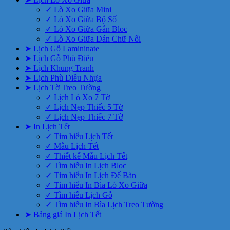
✓ Lò Xo Giữa Mini
✓ Lò Xo Giữa Bộ Số
✓ Lò Xo Giữa Gắn Bloc
✓ Lò Xo Giữa Dán Chữ Nổi
➤ Lịch Gỗ Lamininate
➤ Lịch Gỗ Phù Điêu
➤ Lịch Khung Tranh
➤ Lịch Phù Điêu Nhựa
➤ Lịch Tờ Treo Tường
✓ Lịch Lò Xo 7 Tờ
✓ Lịch Nẹp Thiếc 5 Tờ
✓ Lịch Nẹp Thiếc 7 Tờ
➤ In Lịch Tết
✓ Tìm hiểu Lịch Tết
✓ Mẫu Lịch Tết
✓ Thiết kế Mẫu Lịch Tết
✓ Tìm hiểu In Lịch Bloc
✓ Tìm hiểu In Lịch Để Bàn
✓ Tìm hiểu In Bìa Lò Xo Giữa
✓ Tìm hiểu Lịch Gỗ
✓ Tìm hiểu In Bìa Lịch Treo Tường
➤ Bảng giá In Lịch Tết