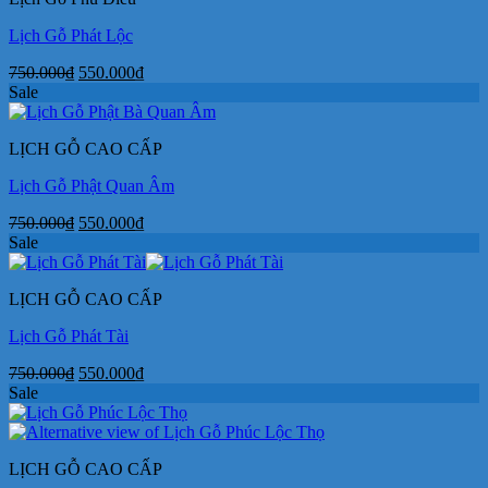
Lịch Gỗ Phát Lộc
Giá
Giá
750.000
₫
550.000
₫
gốc
hiện
Sale
là:
tại
750.000₫.
là:
LỊCH GỖ CAO CẤP
550.000₫.
Lịch Gỗ Phật Quan Âm
Giá
Giá
750.000
₫
550.000
₫
gốc
hiện
Sale
là:
tại
750.000₫.
là:
LỊCH GỖ CAO CẤP
550.000₫.
Lịch Gỗ Phát Tài
Giá
Giá
750.000
₫
550.000
₫
gốc
hiện
Sale
là:
tại
750.000₫.
là:
550.000₫.
LỊCH GỖ CAO CẤP