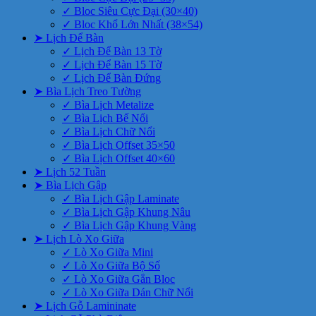
✓ Bloc Siêu Cực Đại (30×40)
✓ Bloc Khổ Lớn Nhất (38×54)
➤ Lịch Để Bàn
✓ Lịch Để Bàn 13 Tờ
✓ Lịch Để Bàn 15 Tờ
✓ Lịch Để Bàn Đứng
➤ Bìa Lịch Treo Tường
✓ Bìa Lịch Metalize
✓ Bìa Lịch Bế Nổi
✓ Bìa Lịch Chữ Nổi
✓ Bìa Lịch Offset 35×50
✓ Bìa Lịch Offset 40×60
➤ Lịch 52 Tuần
➤ Bìa Lịch Gập
✓ Bìa Lịch Gập Laminate
✓ Bìa Lịch Gập Khung Nâu
✓ Bìa Lịch Gập Khung Vàng
➤ Lịch Lò Xo Giữa
✓ Lò Xo Giữa Mini
✓ Lò Xo Giữa Bộ Số
✓ Lò Xo Giữa Gắn Bloc
✓ Lò Xo Giữa Dán Chữ Nổi
➤ Lịch Gỗ Lamininate