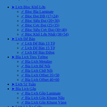
➤ Lịch Bloc Khổ Lớn
✓ Bloc Bìa Laminate
✓ Bloc Đại ĐB (17×24)
✓ Bloc Siêu Đại (20×30)
✓ Bloc Cực Đại (25×35)
✓ Bloc Siêu Cực Đại (30×40)
✓ Bloc Khổ Lớn Nhất (38×54)
➤ Lịch Để Bàn
✓ Lịch Để Bàn 13 Tờ
✓ Lịch Để Bàn 15 Tờ
✓ Lịch Để Bàn Đứng
➤ Bìa Lịch Treo Tường
✓ Bìa Lịch Metalize
✓ Bìa Lịch Bế Nổi
✓ Bìa Lịch Chữ Nổi
✓ Bìa Lịch Offset 35×50
✓ Bìa Lịch Offset 40×60
➤ Lịch 52 Tuần
➤ Bìa Lịch Gập
✓ Bìa Lịch Gập Laminate
✓ Bìa Lịch Gập Khung Nâu
✓ Bìa Lịch Gập Khung Vàng
➤ Lịch Lò Xo Giữa