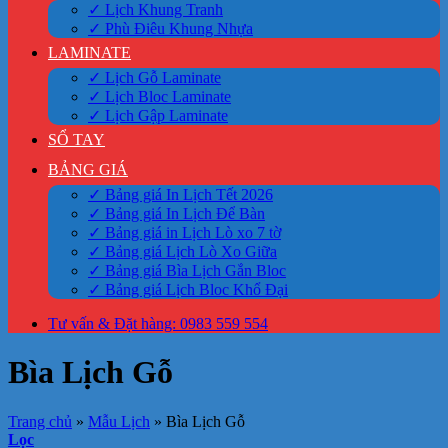
✓ Lịch Khung Tranh
✓ Phù Điêu Khung Nhựa
LAMINATE
✓ Lịch Gỗ Laminate
✓ Lịch Bloc Laminate
✓ Lịch Gập Laminate
SỔ TAY
BẢNG GIÁ
✓ Bảng giá In Lịch Tết 2026
✓ Bảng giá In Lịch Để Bàn
✓ Bảng giá in Lịch Lò xo 7 tờ
✓ Bảng giá Lịch Lò Xo Giữa
✓ Bảng giá Bìa Lịch Gắn Bloc
✓ Bảng giá Lịch Bloc Khổ Đại
Tư vấn & Đặt hàng: 0983 559 554
Bìa Lịch Gỗ
Trang chủ
»
Mẫu Lịch
»
Bìa Lịch Gỗ
Lọc