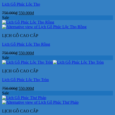
Lịch Gỗ Phúc Lộc Thọ
Giá
Giá
750.000
₫
550.000
₫
gốc
hiện
Sale
là:
tại
750.000₫.
là:
550.000₫.
LỊCH GỖ CAO CẤP
Lịch Gỗ Phúc Lộc Thọ Rồng
Giá
Giá
750.000
₫
550.000
₫
gốc
hiện
Sale
là:
tại
750.000₫.
là:
LỊCH GỖ CAO CẤP
550.000₫.
Lịch Gỗ Phúc Lộc Thọ Tròn
Giá
Giá
750.000
₫
550.000
₫
gốc
hiện
Sale
là:
tại
750.000₫.
là:
550.000₫.
LỊCH GỖ CAO CẤP