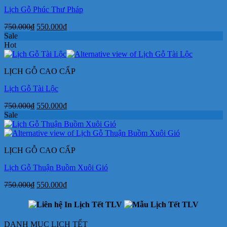
Lịch Gỗ Phúc Thư Pháp
Giá
Giá
750.000
₫
550.000
₫
gốc
hiện
Sale
là:
tại
Hot
750.000₫.
là:
550.000₫.
LỊCH GỖ CAO CẤP
Lịch Gỗ Tài Lộc
Giá
Giá
750.000
₫
550.000
₫
gốc
hiện
Sale
là:
tại
750.000₫.
là:
550.000₫.
LỊCH GỖ CAO CẤP
Lịch Gỗ Thuận Buồm Xuôi Gió
Giá
Giá
750.000
₫
550.000
₫
gốc
hiện
là:
tại
750.000₫.
là:
550.000₫.
DANH MỤC LỊCH TẾT