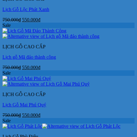
Lịch Gỗ Lộc Phát Xanh
Giá
Giá
750.000
₫
550.000
₫
gốc
hiện
Sale
là:
tại
750.000₫.
là:
550.000₫.
LỊCH GỖ CAO CẤP
Lịch gỗ Mã đáo thành công
Giá
Giá
750.000
₫
550.000
₫
gốc
hiện
Sale
là:
tại
750.000₫.
là:
550.000₫.
LỊCH GỖ CAO CẤP
Lịch Gỗ Mai Phú Quý
Giá
Giá
750.000
₫
550.000
₫
gốc
hiện
Sale
là:
tại
750.000₫.
là:
Lịch Gỗ Phù Điêu
550.000₫.