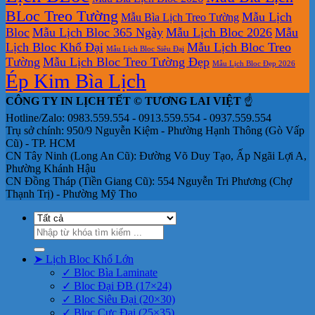
BLoc Treo Tường
Mẫu Lịch
Mẫu Bìa Lịch Treo Tường
Bloc
Mẫu Lịch Bloc 365 Ngày
Mẫu Lịch Bloc 2026
Mẫu
Lịch Bloc Khổ Đại
Mẫu Lịch Bloc Treo
Mẫu Lịch Bloc Siêu Đại
Tường
Mẫu Lịch Bloc Treo Tường Đẹp
Mẫu Lịch Bloc Đẹp 2026
Ép Kim Bìa Lịch
CÔNG TY IN LỊCH TẾT © TƯƠNG LAI VIỆT
☝️
Hotline/Zalo: 0983.559.554 - 0913.559.554 - 0937.559.554
Trụ sở chính: 950/9 Nguyễn Kiệm - Phường Hạnh Thông (Gò Vấp
Cũ) - TP. HCM
CN Tây Ninh (Long An Cũ): Đường Võ Duy Tạo, Ấp Ngãi Lợi A,
Phường Khánh Hậu
CN Đồng Tháp (Tiền Giang Cũ): 554 Nguyễn Tri Phương (Chợ
Thạnh Trị) - Phường Mỹ Tho
Tìm
kiếm:
➤ Lịch Bloc Khổ Lớn
✓ Bloc Bìa Laminate
✓ Bloc Đại ĐB (17×24)
✓ Bloc Siêu Đại (20×30)
✓ Bloc Cực Đại (25×35)