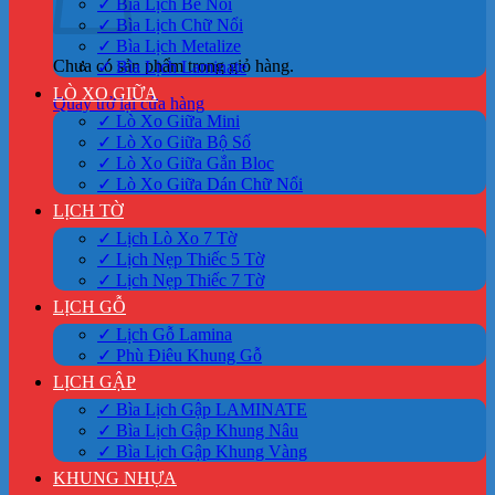
✓ Bìa Lịch Bế Nổi
✓ Bìa Lịch Chữ Nổi
✓ Bìa Lịch Metalize
Chưa có sản phẩm trong giỏ hàng.
✓ Bìa Lịch Laminate
LÒ XO GIỮA
Quay trở lại cửa hàng
✓ Lò Xo Giữa Mini
✓ Lò Xo Giữa Bộ Số
✓ Lò Xo Giữa Gắn Bloc
✓ Lò Xo Giữa Dán Chữ Nổi
LỊCH TỜ
✓ Lịch Lò Xo 7 Tờ
✓ Lịch Nẹp Thiếc 5 Tờ
✓ Lịch Nẹp Thiếc 7 Tờ
LỊCH GỖ
✓ Lịch Gỗ Lamina
✓ Phù Điêu Khung Gỗ
LỊCH GẬP
✓ Bìa Lịch Gập LAMINATE
✓ Bìa Lịch Gập Khung Nâu
✓ Bìa Lịch Gập Khung Vàng
KHUNG NHỰA