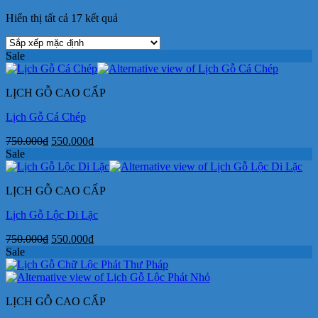
Hiển thị tất cả 17 kết quả
Sale
LỊCH GỖ CAO CẤP
Lịch Gỗ Cá Chép
Giá
Giá
750.000
₫
550.000
₫
gốc
hiện
Sale
là:
tại
750.000₫.
là:
LỊCH GỖ CAO CẤP
550.000₫.
Lịch Gỗ Lộc Di Lặc
Giá
Giá
750.000
₫
550.000
₫
gốc
hiện
Sale
là:
tại
750.000₫.
là:
550.000₫.
LỊCH GỖ CAO CẤP