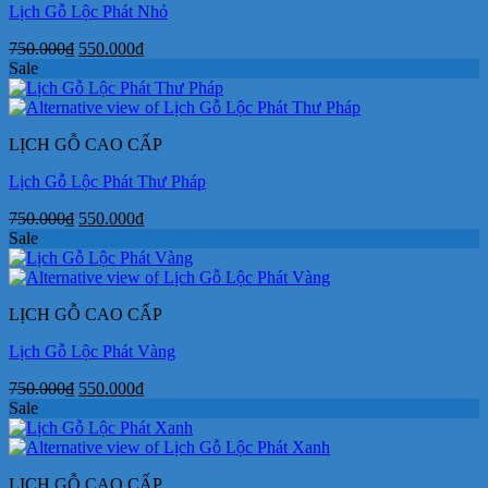
Lịch Gỗ Lộc Phát Nhỏ
Giá
Giá
750.000
₫
550.000
₫
gốc
hiện
Sale
là:
tại
750.000₫.
là:
550.000₫.
LỊCH GỖ CAO CẤP
Lịch Gỗ Lộc Phát Thư Pháp
Giá
Giá
750.000
₫
550.000
₫
gốc
hiện
Sale
là:
tại
750.000₫.
là:
550.000₫.
LỊCH GỖ CAO CẤP
Lịch Gỗ Lộc Phát Vàng
Giá
Giá
750.000
₫
550.000
₫
gốc
hiện
Sale
là:
tại
750.000₫.
là:
550.000₫.
LỊCH GỖ CAO CẤP