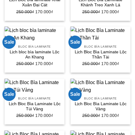
Xuân Đại Cát
Khánh Treo Xanh Lá
250.000
₫
Giá
170.000
₫
Giá
250.000
₫
Giá
170.000
₫
Giá
gốc
hiện
gốc
hiện
là:
tại
là:
tại
250.000₫.
là:
250.000₫.
là:
170.000₫.
170.000
Sale
Sale
BLOC BÌA LAMINATE
BLOC BÌA LAMINATE
Lịch bloc bìa laminate Lộc
Lịch Bloc Bìa Laminate Lộc
An Khang
Thần Tài
250.000
₫
Giá
170.000
₫
Giá
250.000
₫
Giá
170.000
₫
Giá
gốc
hiện
gốc
hiện
là:
tại
là:
tại
250.000₫.
là:
250.000₫.
là:
170.000₫.
170.000
Sale
Sale
BLOC BÌA LAMINATE
BLOC BÌA LAMINATE
Lịch Bloc Bìa Laminate Lộc
Lịch Bloc Bìa Laminate Lộc
Túi Vàng
Vàng
250.000
₫
Giá
170.000
₫
Giá
250.000
₫
Giá
170.000
₫
Giá
gốc
hiện
gốc
hiện
là:
tại
là:
tại
250.000₫.
là:
250.000₫.
là: