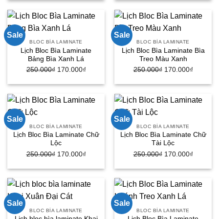
là:
tại
là:
tại
250.000₫.
là:
250.000₫.
là:
170.000₫.
170.000
Sale
Sale
BLOC BÌA LAMINATE
BLOC BÌA LAMINATE
Lịch Bloc Bìa Laminate
Lịch Bloc Bìa Laminate Bìa
Bảng Bìa Xanh Lá
Treo Màu Xanh
250.000
₫
Giá
170.000
₫
Giá
250.000
₫
Giá
170.000
₫
Giá
gốc
hiện
gốc
hiện
là:
tại
là:
tại
250.000₫.
là:
250.000₫.
là:
170.000₫.
170.000
Sale
Sale
BLOC BÌA LAMINATE
BLOC BÌA LAMINATE
Lịch Bloc Bìa Laminate Chữ
Lịch Bloc Bìa Laminate Chữ
Lộc
Tài Lộc
250.000
₫
Giá
170.000
₫
Giá
250.000
₫
Giá
170.000
₫
Giá
gốc
hiện
gốc
hiện
là:
tại
là:
tại
250.000₫.
là:
250.000₫.
là:
170.000₫.
170.000
Sale
Sale
BLOC BÌA LAMINATE
BLOC BÌA LAMINATE
Lịch bloc bìa laminate Khai
Lịch Bloc Bìa Laminate