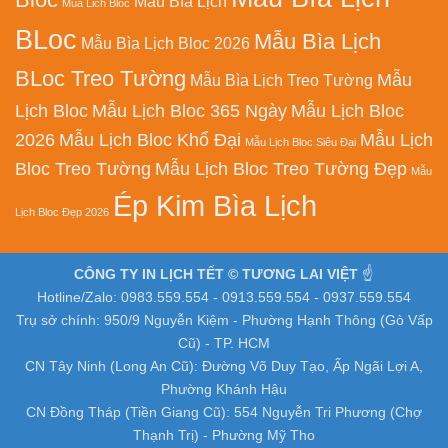
Mẫu Bìa Lịch
Mua Lich Bloc
BLoc
Mẫu Bìa Lịch
Mẫu Bìa Lịch Bloc 2026
BLoc Treo Tường
Mẫu
Mẫu Bìa Lịch Treo Tường
Lịch Bloc
Mẫu Lịch Bloc 365 Ngày
Mẫu Lịch Bloc
2026
Mẫu Lịch Bloc Khổ Đại
Mẫu Lịch
Mẫu Lịch Bloc Siêu Đại
Bloc Treo Tường
Mẫu Lịch Bloc Treo Tường Đẹp
Mẫu
Ép Kim Bìa Lịch
Lịch Bloc Đẹp 2026
CÔNG TY IN LỊCH TẾT © TƯƠNG LAI VIỆT
☝️
Hotline/Zalo: 0983.559.554 - 0913.559.554 - 0937.559.554
Trụ sở chính: 950/9 Nguyễn Kiệm - Phường Hạnh Thông (Gò Vấp
Cũ) - TP. HCM
CN Tây Ninh (Long An Cũ): Đường Võ Duy Tạo, Ấp Ngãi Lợi A,
Phường Khánh Hậu
CN Đồng Tháp (Tiền Giang Cũ): 554 Nguyễn Tri Phương (Chợ
Thạnh Trị) - Phường Mỹ Tho