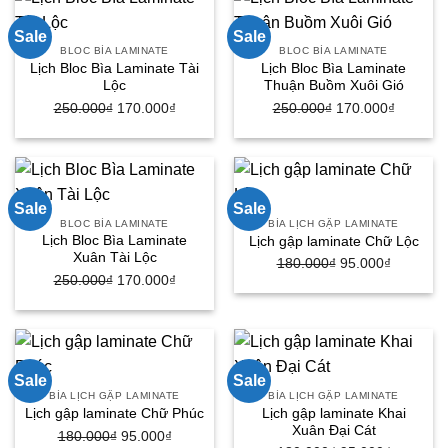
170.000₫.
170.000
Sale
Sale
BLOC BÌA LAMINATE
BLOC BÌA LAMINATE
Lịch Bloc Bìa Laminate Tài
Lịch Bloc Bìa Laminate
Lộc
Thuận Buồm Xuôi Gió
250.000
₫
Giá
170.000
₫
Giá
250.000
₫
Giá
170.000
₫
Giá
gốc
hiện
gốc
hiện
là:
tại
là:
tại
250.000₫.
là:
250.000₫.
là:
170.000₫.
170.000
Sale
Sale
BLOC BÌA LAMINATE
BÌA LỊCH GẬP LAMINATE
Lịch Bloc Bìa Laminate
Lịch gập laminate Chữ Lộc
Xuân Tài Lộc
180.000
₫
Giá
95.000
₫
Giá
250.000
₫
Giá
170.000
₫
Giá
gốc
hiện
gốc
hiện
là:
tại
là:
tại
180.000₫.
là:
250.000₫.
là:
95.000₫.
170.000₫.
Sale
Sale
BÌA LỊCH GẬP LAMINATE
BÌA LỊCH GẬP LAMINATE
Lịch gập laminate Khai
Lịch gập laminate Chữ Phúc
Xuân Đại Cát
180.000
₫
Giá
95.000
₫
Giá