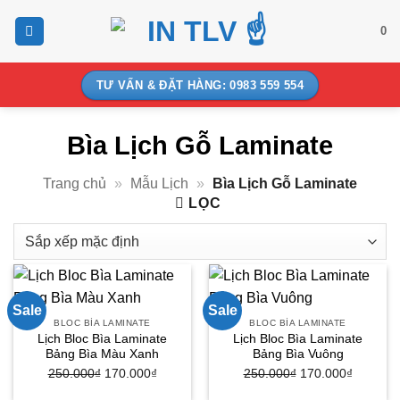
Bỏ
0
qua
nội
dung
TƯ VẤN & ĐẶT HÀNG: 0983 559 554
Bìa Lịch Gỗ Laminate
Trang chủ
»
Mẫu Lịch
»
Bìa Lịch Gỗ Laminate
LỌC
Sale
Sale
BLOC BÌA LAMINATE
BLOC BÌA LAMINATE
Lịch Bloc Bìa Laminate
Lịch Bloc Bìa Laminate
Bảng Bìa Màu Xanh
Bảng Bìa Vuông
250.000
₫
Giá
170.000
₫
Giá
250.000
₫
Giá
170.000
₫
Giá
gốc
hiện
gốc
hiện