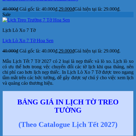
40.000
₫
Giá gốc là: 40.000₫.
29.000
₫
Giá hiện tại là: 29.000₫.
Sale
Lịch Lò Xo 7 Tờ
Lịch Lò Xo 7 Tờ Hoa Sen
40.000
₫
Giá gốc là: 40.000₫.
29.000
₫
Giá hiện tại là: 29.000₫.
Mẫu Lịch Tết 7 Tờ 2027 có 2 loại là nẹp thiếc và lò xo. Lịch lò xo
có ưu thế hơn trong vệc chuyển đổi các tờ lịch khi qua tháng, nên
chi phí cao hơn lịch nẹp thiếc. In Lịch Lò Xo 7 Tờ được treo ngang
tầm mắt trên các bức tường, dễ gây được sự chú ý cho việc xem lịch
và quảng cáo thương hiệu.
BẢNG GIÁ IN LỊCH TỜ TREO
TƯỜNG
(Theo Catalogue Lịch Tết 2027)