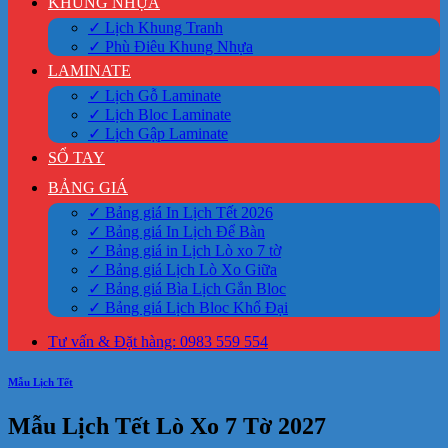
KHUNG NHỰA
✓ Lịch Khung Tranh
✓ Phù Điêu Khung Nhựa
LAMINATE
✓ Lịch Gỗ Laminate
✓ Lịch Bloc Laminate
✓ Lịch Gập Laminate
SỔ TAY
BẢNG GIÁ
✓ Bảng giá In Lịch Tết 2026
✓ Bảng giá In Lịch Để Bàn
✓ Bảng giá in Lịch Lò xo 7 tờ
✓ Bảng giá Lịch Lò Xo Giữa
✓ Bảng giá Bìa Lịch Gắn Bloc
✓ Bảng giá Lịch Bloc Khổ Đại
Tư vấn & Đặt hàng: 0983 559 554
Mẫu Lịch Tết
Mẫu Lịch Tết Lò Xo 7 Tờ 2027