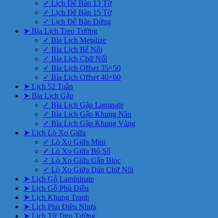
✓ Lịch Để Bàn 13 Tờ
✓ Lịch Để Bàn 15 Tờ
✓ Lịch Để Bàn Đứng
➤ Bìa Lịch Treo Tường
✓ Bìa Lịch Metalize
✓ Bìa Lịch Bế Nổi
✓ Bìa Lịch Chữ Nổi
✓ Bìa Lịch Offset 35×50
✓ Bìa Lịch Offset 40×60
➤ Lịch 52 Tuần
➤ Bìa Lịch Gập
✓ Bìa Lịch Gập Laminate
✓ Bìa Lịch Gập Khung Nâu
✓ Bìa Lịch Gập Khung Vàng
➤ Lịch Lò Xo Giữa
✓ Lò Xo Giữa Mini
✓ Lò Xo Giữa Bộ Số
✓ Lò Xo Giữa Gắn Bloc
✓ Lò Xo Giữa Dán Chữ Nổi
➤ Lịch Gỗ Lamininate
➤ Lịch Gỗ Phù Điêu
➤ Lịch Khung Tranh
➤ Lịch Phù Điêu Nhựa
➤ Lịch Tờ Treo Tường