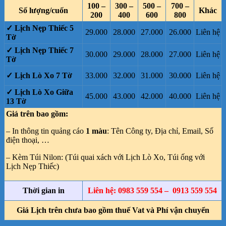
100 –
300 –
500 –
700 –
Số lượng/cuốn
Khác
200
400
600
800
✓ Lịch Nẹp Thiếc 5
29.000
28.000
27.000
26.000
Liên hệ
Tờ
✓ Lịch Nẹp Thiếc 7
30.000
29.000
28.000
27.000
Liên hệ
Tờ
✓ Lịch Lò Xo 7 Tờ
33.000
32.000
31.000
30.000
Liên hệ
✓ Lịch Lò Xo Giữa
45.000
43.000
42.000
40.000
Liên hệ
13 Tờ
Giá trên bao gồm:
– In thông tin quảng cáo
1 màu
: Tên Công ty, Địa chỉ, Email, Số
điện thoại, …
– Kèm Túi Nilon: (Túi quai xách với Lịch Lò Xo, Túi ống với
Lịch Nẹp Thiếc)
Thời gian in
Liên hệ: 0983 559 554 – 0913 559 554
Giá Lịch trên chưa bao gồm thuế Vat và Phí vận chuyển