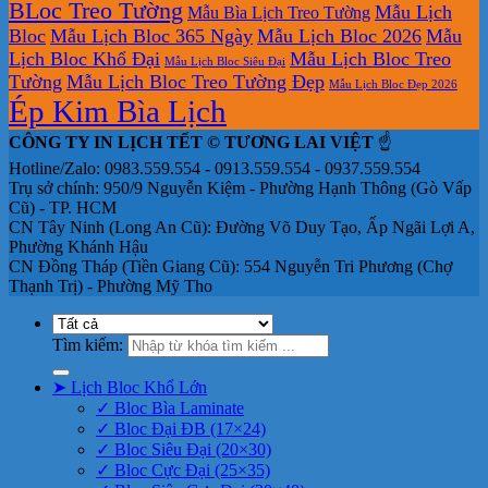
BLoc Treo Tường
Mẫu Lịch
Mẫu Bìa Lịch Treo Tường
Bloc
Mẫu Lịch Bloc 365 Ngày
Mẫu Lịch Bloc 2026
Mẫu
Lịch Bloc Khổ Đại
Mẫu Lịch Bloc Treo
Mẫu Lịch Bloc Siêu Đại
Tường
Mẫu Lịch Bloc Treo Tường Đẹp
Mẫu Lịch Bloc Đẹp 2026
Ép Kim Bìa Lịch
CÔNG TY IN LỊCH TẾT © TƯƠNG LAI VIỆT
☝️
Hotline/Zalo: 0983.559.554 - 0913.559.554 - 0937.559.554
Trụ sở chính: 950/9 Nguyễn Kiệm - Phường Hạnh Thông (Gò Vấp
Cũ) - TP. HCM
CN Tây Ninh (Long An Cũ): Đường Võ Duy Tạo, Ấp Ngãi Lợi A,
Phường Khánh Hậu
CN Đồng Tháp (Tiền Giang Cũ): 554 Nguyễn Tri Phương (Chợ
Thạnh Trị) - Phường Mỹ Tho
Tìm kiếm:
➤ Lịch Bloc Khổ Lớn
✓ Bloc Bìa Laminate
✓ Bloc Đại ĐB (17×24)
✓ Bloc Siêu Đại (20×30)
✓ Bloc Cực Đại (25×35)