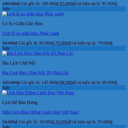
180.000
₫
Giá gốc là: 180.000₫.
95.000
₫
Giá hiện tại là: 95.000₫.
Sale
Lò Xo Giữa Gắn Bloc
Lịch lò xo giữa bloc Phúc xanh
99.000
₫
Giá gốc là: 99.000₫.
79.000
₫
Giá hiện tại là: 79.000₫.
Sale
Bìa Lịch Chữ Nổi
Bìa Lịch Bloc Dán Nổi 3D Phát Lộc
145.000
₫
Giá gốc là: 145.000₫.
88.000
₫
Giá hiện tại là: 88.000₫.
Sale
Lịch Để Bàn Đứng
Mẫu Lịch Bàn Đứng Cảnh Đẹp Việt Nam
50.000
₫
Giá gốc là: 50.000₫.
29.000
₫
Giá hiện tại là: 29.000₫.
Sale