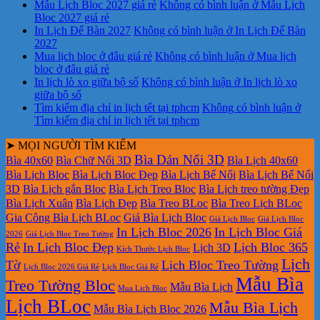
Mẫu Lịch Bloc 2027 giá rẻ
Không có bình luận
ở Mẫu Lịch
Bloc 2027 giá rẻ
In Lịch Để Bàn 2027
Không có bình luận
ở In Lịch Để Bàn
2027
Mua lịch bloc ở đâu giá rẻ
Không có bình luận
ở Mua lịch
bloc ở đâu giá rẻ
In lịch lò xo giữa bộ số
Không có bình luận
ở In lịch lò xo
giữa bộ số
Tìm kiếm địa chỉ in lịch tết tại tphcm
Không có bình luận
ở
Tìm kiếm địa chỉ in lịch tết tại tphcm
➤ MỌI NGƯỜI TÌM KIẾM
Bìa Dán Nổi 3D
Bìa 40x60
Bìa Chữ Nổi 3D
Bìa Lịch 40x60
Bìa Lịch Bloc
Bìa Lịch Bloc Đẹp
Bìa Lịch Bế Nổi
Bìa Lịch Bế Nổi
3D
Bìa Lịch gắn Bloc
Bìa Lịch Treo Bloc
Bìa Lịch treo tường Đẹp
Bìa Lịch Xuân
Bìa Lịch Đẹp
Bìa Treo BLoc
Bìa Treo Lịch BLoc
Gia Công Bìa Lịch BLoc
Giá Bìa Lịch Bloc
Giá Lịch Bloc
Giá Lịch Bloc
In Lịch Bloc 2026
In Lịch Bloc Giá
2026
Giá Lịch Bloc Treo Tường
Rẻ
In Lịch Bloc Đẹp
Lịch Bloc 365
Lịch 3D
Kích Thước Lịch Bloc
Lịch
Tờ
Lịch Bloc Treo Tường
Lịch Bloc 2026 Giá Rẻ
Lịch Bloc Giá Rẻ
Mẫu Bìa
Treo Tường Bloc
Mẫu Bìa Lịch
Mua Lich Bloc
Lịch BLoc
Mẫu Bìa Lịch
Mẫu Bìa Lịch Bloc 2026