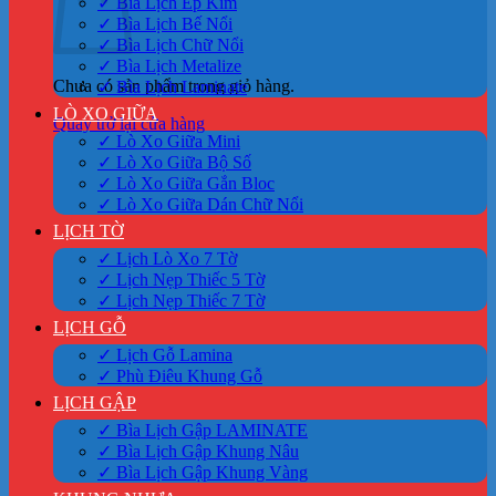
✓ Bìa Lịch Ép Kim
✓ Bìa Lịch Bế Nổi
✓ Bìa Lịch Chữ Nổi
✓ Bìa Lịch Metalize
Chưa có sản phẩm trong giỏ hàng.
✓ Bìa Lịch Laminate
LÒ XO GIỮA
Quay trở lại cửa hàng
✓ Lò Xo Giữa Mini
✓ Lò Xo Giữa Bộ Số
✓ Lò Xo Giữa Gắn Bloc
✓ Lò Xo Giữa Dán Chữ Nổi
LỊCH TỜ
✓ Lịch Lò Xo 7 Tờ
✓ Lịch Nẹp Thiếc 5 Tờ
✓ Lịch Nẹp Thiếc 7 Tờ
LỊCH GỖ
✓ Lịch Gỗ Lamina
✓ Phù Điêu Khung Gỗ
LỊCH GẬP
✓ Bìa Lịch Gập LAMINATE
✓ Bìa Lịch Gập Khung Nâu
✓ Bìa Lịch Gập Khung Vàng