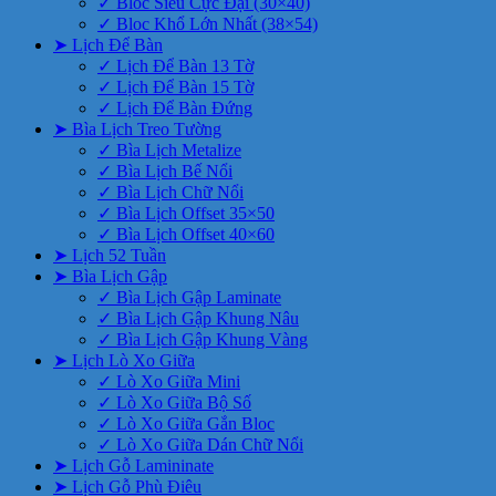
✓ Bloc Siêu Cực Đại (30×40)
✓ Bloc Khổ Lớn Nhất (38×54)
➤ Lịch Để Bàn
✓ Lịch Để Bàn 13 Tờ
✓ Lịch Để Bàn 15 Tờ
✓ Lịch Để Bàn Đứng
➤ Bìa Lịch Treo Tường
✓ Bìa Lịch Metalize
✓ Bìa Lịch Bế Nổi
✓ Bìa Lịch Chữ Nổi
✓ Bìa Lịch Offset 35×50
✓ Bìa Lịch Offset 40×60
➤ Lịch 52 Tuần
➤ Bìa Lịch Gập
✓ Bìa Lịch Gập Laminate
✓ Bìa Lịch Gập Khung Nâu
✓ Bìa Lịch Gập Khung Vàng
➤ Lịch Lò Xo Giữa
✓ Lò Xo Giữa Mini
✓ Lò Xo Giữa Bộ Số
✓ Lò Xo Giữa Gắn Bloc
✓ Lò Xo Giữa Dán Chữ Nổi
➤ Lịch Gỗ Lamininate
➤ Lịch Gỗ Phù Điêu