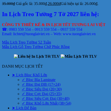
35.000
₫
Giá gốc là: 35.000₫.
26.000
₫
Giá hiện tại là: 26.000₫.
In Lịch Treo Tường 7 Tờ 2027 liên hệ:
CÔNG TY THIẾT KẾ & IN LỊCH TẾT TƯƠNG LAI VIỆT
☎: 0983 559 554 – 0913 559 554 – 0937 559 554
Email: lichtet@tuonglaiviet.vn – Web: www.tuonglaiviet.vn
Mẫu Lịch Treo Tường 52 Tuần
Mẫu Lịch Gỗ Treo Tường Chữ Phúc Rồng
DANH MỤC LỊCH TẾT
➤ Lịch Bloc Khổ Lớn
✓ Bloc Bìa Laminate
✓ Bloc Đại ĐB (17×24)
✓ Bloc Siêu Đại (20×30)
✓ Bloc Cực Đại (25×35)
✓ Bloc Siêu Cực Đại (30×40)
✓ Bloc Khổ Lớn Nhất (38×54)
➤ Lịch Để Bàn