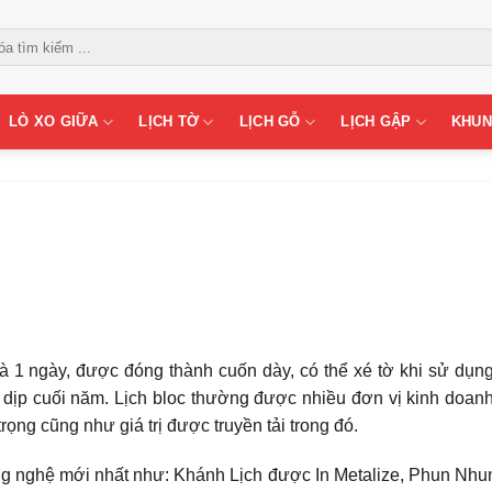
LÒ XO GIỮA
LỊCH TỜ
LỊCH GỖ
LỊCH GẬP
KHUN
 là 1 ngày, được đóng thành cuốn dày, có thể xé tờ khi sử dụn
dịp cuối năm. Lịch bloc thường được nhiều đơn vị kinh doan
rọng cũng như giá trị được truyền tải trong đó.
ng nghệ mới nhất như: Khánh Lịch được In Metalize, Phun Nhu