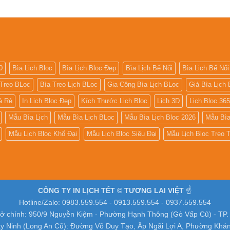
0
Bìa Lịch Bloc
Bìa Lịch Bloc Đẹp
Bìa Lịch Bế Nổi
Bìa Lịch Bế Nổi
 Treo BLoc
Bìa Treo Lịch BLoc
Gia Công Bìa Lịch BLoc
Giá Bìa Lịch 
iá Rẻ
In Lịch Bloc Đẹp
Kích Thước Lịch Bloc
Lịch 3D
Lịch Bloc 36
Mẫu Bìa Lịch
Mẫu Bìa Lịch BLoc
Mẫu Bìa Lịch Bloc 2026
Mẫu Bìa
Mẫu Lịch Bloc Khổ Đại
Mẫu Lịch Bloc Siêu Đại
Mẫu Lịch Bloc Treo
CÔNG TY IN LỊCH TẾT © TƯƠNG LAI VIỆT
☝️
Hotline/Zalo: 0983.559.554 - 0913.559.554 - 0937.559.554
sở chính: 950/9 Nguyễn Kiệm - Phường Hạnh Thông (Gò Vấp Cũ) - TP
y Ninh (Long An Cũ): Đường Võ Duy Tạo, Ấp Ngãi Lợi A, Phường Khá