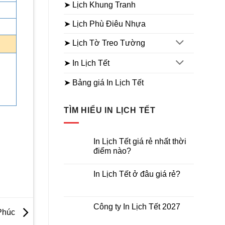
➤ Lịch Khung Tranh
➤ Lịch Phù Điêu Nhựa
➤ Lịch Tờ Treo Tường
➤ In Lịch Tết
➤ Bảng giá In Lịch Tết
TÌM HIỂU IN LỊCH TẾT
In Lịch Tết giá rẻ nhất thời
điểm nào?
Không
có
In Lịch Tết ở đâu giá rẻ?
bình
luận
Không
ở
có
In
bình
Lịch
luận
Công ty In Lịch Tết 2027
Tết
ở
 Phúc
giá
In
Không
rẻ
Lịch
có