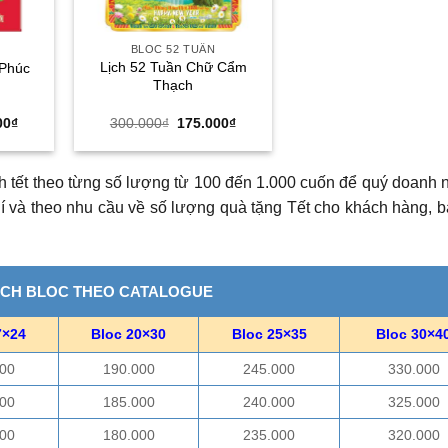
BLOC 52 TUẦN
Lịch 52 Tuần Chữ Cẩm
 Phúc
Thạch
Giá
Giá
Giá
00
₫
300.000
₫
175.000
₫
hiện
gốc
hiện
tại
là:
tại
00₫.
là:
300.000₫.
là:
175.000₫.
175.000₫.
ch tết theo từng số lượng từ 100 đến 1.000 cuốn để quý doanh 
hí và theo nhu cầu về số lượng quà tặng Tết cho khách hàng, b
ỊCH BLOC THEO CATALOGUE
7×24
Bloc 20×30
Bloc 25×35
Bloc 30×4
00
190.000
245.000
330.000
00
185.000
240.000
325.000
00
180.000
235.000
320.000