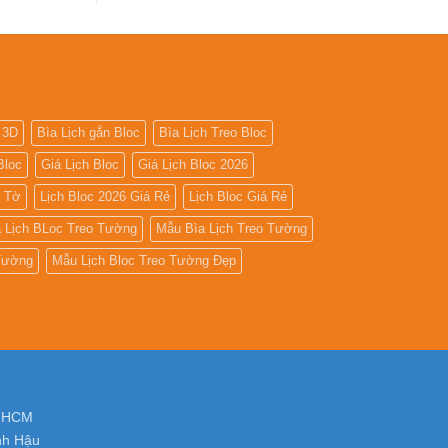
số
Tìm
kiếm
địa
chỉ
in
lịch
tết
tại
tphcm
 3D
Bìa Lịch gắn Bloc
Bìa Lịch Treo Bloc
Bloc
Giá Lịch Bloc
Giá Lịch Bloc 2026
5 Tờ
Lịch Bloc 2026 Giá Rẻ
Lịch Bloc Giá Rẻ
 Lịch BLoc Treo Tường
Mẫu Bìa Lịch Treo Tường
 Tường
Mẫu Lịch Bloc Treo Tường Đẹp
. HCM
nh Hậu