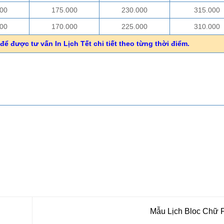
00
175.000
230.000
315.000
00
170.000
225.000
310.000
để được tư vấn In Lịch Tết chi tiết theo từng thời điểm.
Mẫu Lịch Bloc Chữ