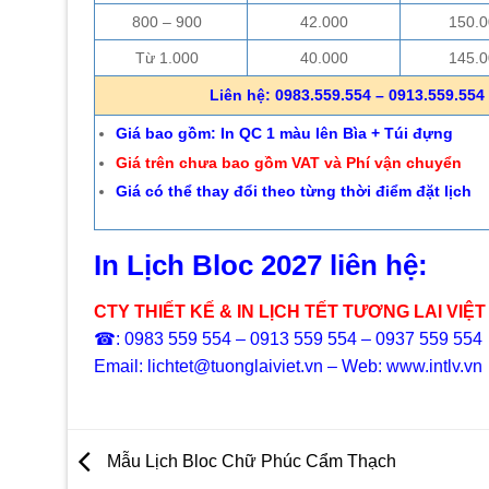
800 – 900
42.000
150.0
Từ 1.000
40.000
145.0
Liên hệ: 0983.559.554 – 0913.559.554 
Giá bao gồm: In QC 1 màu lên Bìa + Túi đựng
Giá trên chưa bao gồm VAT và Phí vận chuyển
Giá có thể thay đổi theo từng thời điểm đặt lịch
In Lịch Bloc 2027 liên hệ:
CTY THIẾT KẾ & IN LỊCH TẾT TƯƠNG LAI VIỆT
☎: 0983 559 554 – 0913 559 554 – 0937 559 554
Email: lichtet@tuonglaiviet.vn – Web: www.intlv.vn
Mẫu Lịch Bloc Chữ Phúc Cẩm Thạch