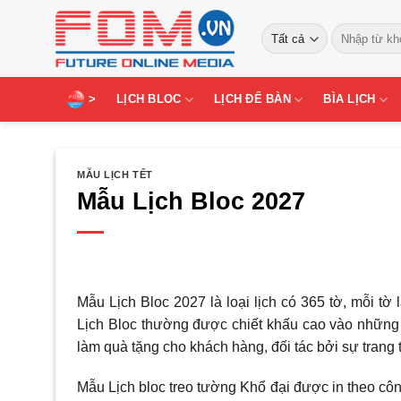
Bỏ
Tìm
qua
kiếm:
nội
dung
>
LỊCH BLOC
LỊCH ĐỂ BÀN
BÌA LỊCH
MẪU LỊCH TẾT
Mẫu Lịch Bloc 2027
Mẫu Lịch Bloc 2027 là loại lịch có 365 tờ, mỗi tờ
Lịch Bloc thường được chiết khấu cao vào những 
làm quà tặng cho khách hàng, đối tác bởi sự trang t
Mẫu Lịch bloc treo tường Khổ đại được in theo cô