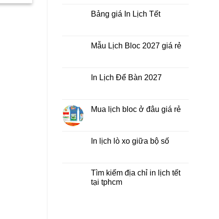
nhất
Tết
bình
thời
ở
luận
Bảng giá In Lịch Tết
điểm
đâu
ở
nào?
giá
Công
Không
rẻ?
ty
có
In
bình
Lịch
luận
Mẫu Lịch Bloc 2027 giá rẻ
Tết
ở
2027
Bảng
Không
giá
có
In
bình
Lịch
luận
In Lịch Để Bàn 2027
Tết
ở
Mẫu
Không
Lịch
có
Bloc
bình
2027
luận
Mua lịch bloc ở đâu giá rẻ
giá
ở
rẻ
In
Không
Lịch
có
Để
bình
Bàn
luận
In lịch lò xo giữa bộ số
2027
ở
Mua
Không
lịch
có
bloc
bình
ở
luận
Tìm kiếm địa chỉ in lịch tết
đâu
ở
tại tphcm
giá
In
rẻ
lịch
Không
lò
có
xo
bình
giữa
luận
bộ
ở