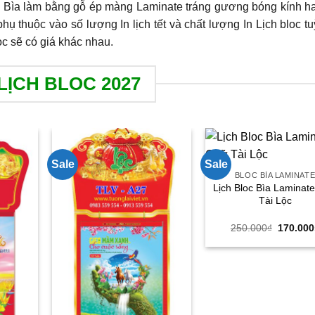
 Bìa làm bằng gỗ ép màng Laminate tráng gương bóng kính h
phụ thuộc vào số lượng In lịch tết và chất lượng In Lịch bloc tu
oc sẽ có giá khác nhau.
LỊCH BLOC 2027
Sale
Sale
BLOC BÌA LAMINAT
Lịch Bloc Bìa Laminat
Tài Lộc
Giá
250.000
₫
170.000
gốc
là:
250.000