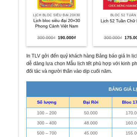
LỊCH BLOC SIÊU ĐẠI 20X30
BLOC 52 TUẦN
Lịch bloc siêu đại 20×30
Lịch 52 Tuần Chữ
Phong Cảnh Việt Nam
Giá
Giá
Giá
300.000
₫
190.000
₫
300.000
₫
175.0
gốc
hiện
gốc
là:
tại
là:
300.000₫.
là:
300.0
190.000₫.
In TLV gởi đến quý khách hàng Bảng báo giá In lị
dễ dàng lựa chọn Mẫu lịch tết phù hợp với kinh p
đối tác và người thân vào dịp cuối năm.
BẢNG GIÁ L
Số lượng
Đại Rời
Bloc 1
100 – 200
50.000
170.0
300 – 400
48.000
160.0
500 – 700
45.000
155.0