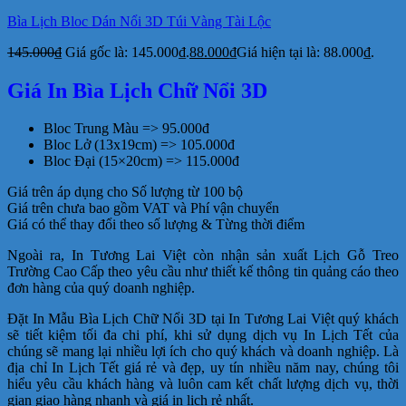
Bìa Lịch Bloc Dán Nổi 3D Túi Vàng Tài Lộc
145.000
₫
Giá gốc là: 145.000₫.
88.000
₫
Giá hiện tại là: 88.000₫.
Giá In Bìa Lịch Chữ Nổi 3D
Bloc Trung Màu => 95.000đ
Bloc Lở (13x19cm) => 105.000đ
Bloc Đại (15×20cm) => 115.000đ
Giá trên áp dụng cho Số lượng từ 100 bộ
Giá trên chưa bao gồm VAT và Phí vận chuyển
Giá có thể thay đổi theo số lượng & Từng thời điểm
Ngoài ra, In Tương Lai Việt còn nhận sản xuất Lịch Gỗ Treo
Trường Cao Cấp theo yêu cầu như thiết kế thông tin quảng cáo theo
đơn hàng của quý doanh nghiệp.
Đặt In Mẫu Bìa Lịch Chữ Nổi 3D tại In Tương Lai Việt quý khách
sẽ tiết kiệm tối đa chi phí, khi sử dụng dịch vụ In Lịch Tết của
chúng sẽ mang lại nhiều lợi ích cho quý khách và doanh nghiệp. Là
địa chỉ In Lịch Tết giá rẻ và đẹp, uy tín nhiều năm nay, chúng tôi
hiểu yêu cầu khách hàng và luôn cam kết chất lượng dịch vụ, thời
gian giao hàng nhanh và giá in lịch rẻ nhất.