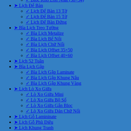
➤ Lịch Để Bàn
✓ Lịch Để Bàn 13 Tờ
✓ Lịch Để Bàn 15 Tờ
✓ Lịch Để Bàn Đứng
➤ Bìa Lịch Treo Tường
✓ Bìa Lịch Metalize
✓ Bìa Lịch Bế Nổi
✓ Bìa Lịch Chữ Nổi
✓ Bìa Lịch Offset 35×50
✓ Bìa Lịch Offset 40×60
➤ Lịch 52 Tuần
➤ Bìa Lịch Gập
✓ Bìa Lịch Gập Laminate
✓ Bìa Lịch Gập Khung Nâu
✓ Bìa Lịch Gập Khung Vàng
➤ Lịch Lò Xo Giữa
✓ Lò Xo Giữa Mini
✓ Lò Xo Giữa Bộ Số
✓ Lò Xo Giữa Gắn Bloc
✓ Lò Xo Giữa Dán Chữ Nổi
➤ Lịch Gỗ Lamininate
➤ Lịch Gỗ Phù Điêu
➤ Lịch Khung Tranh