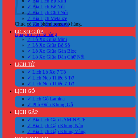
✓ Bìa Lịch Ép Kim
✓ Bìa Lịch Bế Nổi
✓ Bìa Lịch Chữ Nổi
✓ Bìa Lịch Metalize
Chưa có sản phẩm trong giỏ hàng.
✓ Bìa Lịch Laminate
LÒ XO GIỮA
Quay trở lại cửa hàng
✓ Lò Xo Giữa Mini
✓ Lò Xo Giữa Bộ Số
✓ Lò Xo Giữa Gắn Bloc
✓ Lò Xo Giữa Dán Chữ Nổi
LỊCH TỜ
✓ Lịch Lò Xo 7 Tờ
✓ Lịch Nẹp Thiếc 5 Tờ
✓ Lịch Nẹp Thiếc 7 Tờ
LỊCH GỖ
✓ Lịch Gỗ Lamina
✓ Phù Điêu Khung Gỗ
LỊCH GẬP
✓ Bìa Lịch Gập LAMINATE
✓ Bìa Lịch Gập Khung Nâu
✓ Bìa Lịch Gập Khung Vàng