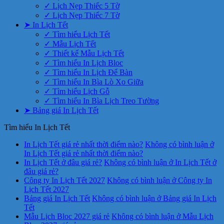
✓ Lịch Nẹp Thiếc 5 Tờ
✓ Lịch Nẹp Thiếc 7 Tờ
➤ In Lịch Tết
✓ Tìm hiểu Lịch Tết
✓ Mẫu Lịch Tết
✓ Thiết kế Mẫu Lịch Tết
✓ Tìm hiểu In Lịch Bloc
✓ Tìm hiểu In Lịch Để Bàn
✓ Tìm hiểu In Bìa Lò Xo Giữa
✓ Tìm hiểu Lịch Gỗ
✓ Tìm hiểu In Bìa Lịch Treo Tường
➤ Bảng giá In Lịch Tết
Tìm hiểu In Lịch Tết
In Lịch Tết giá rẻ nhất thời điểm nào?
Không có bình luận
ở
In Lịch Tết giá rẻ nhất thời điểm nào?
In Lịch Tết ở đâu giá rẻ?
Không có bình luận
ở In Lịch Tết ở
đâu giá rẻ?
Công ty In Lịch Tết 2027
Không có bình luận
ở Công ty In
Lịch Tết 2027
Bảng giá In Lịch Tết
Không có bình luận
ở Bảng giá In Lịch
Tết
Mẫu Lịch Bloc 2027 giá rẻ
Không có bình luận
ở Mẫu Lịch