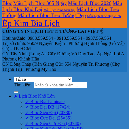
Bloc
Mẫu Lịch Bloc 365 Ngày
Mẫu Lịch Bloc 2026
Mẫu
Lịch Bloc Khổ Đại
Mẫu Lịch Bloc Treo
Mẫu Lịch Bloc Siêu Đại
Tường
Mẫu Lịch Bloc Treo Tường Đẹp
Mẫu Lịch Bloc Đẹp 2026
Ép Kim Bìa Lịch
CÔNG TY IN LỊCH TẾT © TƯƠNG LAI VIỆT
☝️
Hotline/Zalo: 0983.559.554 - 0913.559.554 - 0937.559.554
Trụ sở chính: 950/9 Nguyễn Kiệm - Phường Hạnh Thông (Gò Vấp
Cũ) - TP. HCM
CN Tây Ninh (Long An Cũ): Đường Võ Duy Tạo, Ấp Ngãi Lợi A,
Phường Khánh Hậu
CN Đồng Tháp (Tiền Giang Cũ): 554 Nguyễn Tri Phương (Chợ
Thạnh Trị) - Phường Mỹ Tho
Tìm kiếm:
➤ Lịch Bloc Khổ Lớn
✓ Bloc Bìa Laminate
✓ Bloc Đại ĐB (17×24)
✓ Bloc Siêu Đại (20×30)
✓ Bloc Cực Đại (25×35)
✓ Bloc Siêu Cực Đại (30×40)
✓ Bloc Khổ Lớn Nhất (38×54)