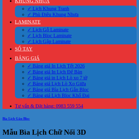
KHUNG NHỰA
✓ Lịch Khung Tranh
✓ Phù Điêu Khung Nhựa
LAMINATE
✓ Lịch Gỗ Laminate
✓ Lịch Bloc Laminate
✓ Lịch Gập Laminate
SỔ TAY
BẢNG GIÁ
✓ Bảng giá In Lịch Tết 2026
✓ Bảng giá In Lịch Để Bàn
✓ Bảng giá in Lịch Lò xo 7 tờ
✓ Bảng giá Lịch Lò Xo Giữa
✓ Bảng giá Bìa Lịch Gắn Bloc
✓ Bảng giá Lịch Bloc Khổ Đại
Tư vấn & Đặt hàng: 0983 559 554
Bìa Lịch Gắn Bloc
Mẫu Bìa Lịch Chữ Nổi 3D