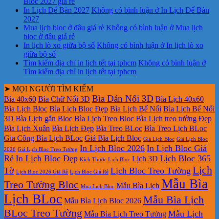
Bloc 2027 giá rẻ
In Lịch Để Bàn 2027
Không có bình luận
ở In Lịch Để Bàn
2027
Mua lịch bloc ở đâu giá rẻ
Không có bình luận
ở Mua lịch
bloc ở đâu giá rẻ
In lịch lò xo giữa bộ số
Không có bình luận
ở In lịch lò xo
giữa bộ số
Tìm kiếm địa chỉ in lịch tết tại tphcm
Không có bình luận
ở
Tìm kiếm địa chỉ in lịch tết tại tphcm
➤ MỌI NGƯỜI TÌM KIẾM
Bìa Dán Nổi 3D
Bìa 40x60
Bìa Chữ Nổi 3D
Bìa Lịch 40x60
Bìa Lịch Bloc
Bìa Lịch Bloc Đẹp
Bìa Lịch Bế Nổi
Bìa Lịch Bế Nổi
3D
Bìa Lịch gắn Bloc
Bìa Lịch Treo Bloc
Bìa Lịch treo tường Đẹp
Bìa Lịch Xuân
Bìa Lịch Đẹp
Bìa Treo BLoc
Bìa Treo Lịch BLoc
Gia Công Bìa Lịch BLoc
Giá Bìa Lịch Bloc
Giá Lịch Bloc
Giá Lịch Bloc
In Lịch Bloc 2026
In Lịch Bloc Giá
2026
Giá Lịch Bloc Treo Tường
Rẻ
In Lịch Bloc Đẹp
Lịch Bloc 365
Lịch 3D
Kích Thước Lịch Bloc
Lịch
Tờ
Lịch Bloc Treo Tường
Lịch Bloc 2026 Giá Rẻ
Lịch Bloc Giá Rẻ
Mẫu Bìa
Treo Tường Bloc
Mẫu Bìa Lịch
Mua Lich Bloc
Lịch BLoc
Mẫu Bìa Lịch
Mẫu Bìa Lịch Bloc 2026
BLoc Treo Tường
Mẫu Lịch
Mẫu Bìa Lịch Treo Tường