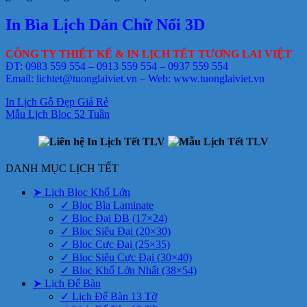
In Bìa Lịch Dán Chữ Nổi 3D
CÔNG TY THIẾT KẾ & IN LỊCH TẾT TƯƠNG LAI VIỆT
ĐT: 0983 559 554 – 0913 559 554 – 0937 559 554
Email: lichtet@tuonglaiviet.vn – Web: www.tuonglaiviet.vn
In Lịch Gỗ Đẹp Giá Rẻ
Mẫu Lịch Bloc 52 Tuần
DANH MỤC LỊCH TẾT
➤ Lịch Bloc Khổ Lớn
✓ Bloc Bìa Laminate
✓ Bloc Đại ĐB (17×24)
✓ Bloc Siêu Đại (20×30)
✓ Bloc Cực Đại (25×35)
✓ Bloc Siêu Cực Đại (30×40)
✓ Bloc Khổ Lớn Nhất (38×54)
➤ Lịch Để Bàn
✓ Lịch Để Bàn 13 Tờ