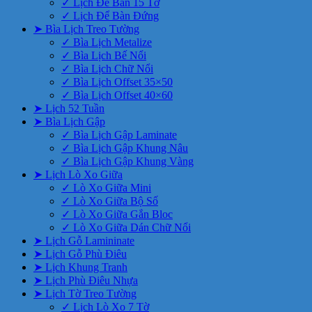
✓ Lịch Để Bàn 15 Tờ
✓ Lịch Để Bàn Đứng
➤ Bìa Lịch Treo Tường
✓ Bìa Lịch Metalize
✓ Bìa Lịch Bế Nổi
✓ Bìa Lịch Chữ Nổi
✓ Bìa Lịch Offset 35×50
✓ Bìa Lịch Offset 40×60
➤ Lịch 52 Tuần
➤ Bìa Lịch Gập
✓ Bìa Lịch Gập Laminate
✓ Bìa Lịch Gập Khung Nâu
✓ Bìa Lịch Gập Khung Vàng
➤ Lịch Lò Xo Giữa
✓ Lò Xo Giữa Mini
✓ Lò Xo Giữa Bộ Số
✓ Lò Xo Giữa Gắn Bloc
✓ Lò Xo Giữa Dán Chữ Nổi
➤ Lịch Gỗ Lamininate
➤ Lịch Gỗ Phù Điêu
➤ Lịch Khung Tranh
➤ Lịch Phù Điêu Nhựa
➤ Lịch Tờ Treo Tường
✓ Lịch Lò Xo 7 Tờ