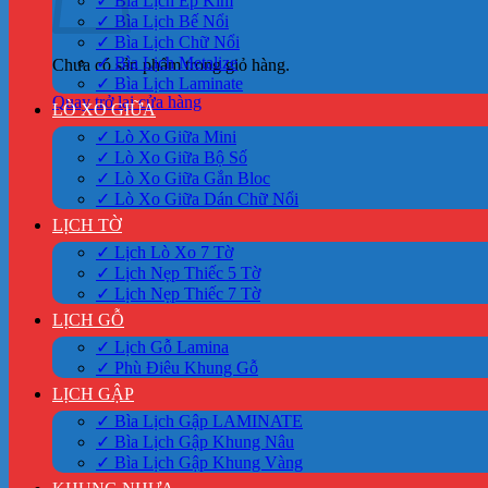
✓ Bìa Lịch Ép Kim
✓ Bìa Lịch Bế Nổi
✓ Bìa Lịch Chữ Nổi
✓ Bìa Lịch Metalize
Chưa có sản phẩm trong giỏ hàng.
✓ Bìa Lịch Laminate
Quay trở lại cửa hàng
LÒ XO GIỮA
✓ Lò Xo Giữa Mini
✓ Lò Xo Giữa Bộ Số
✓ Lò Xo Giữa Gắn Bloc
✓ Lò Xo Giữa Dán Chữ Nổi
LỊCH TỜ
✓ Lịch Lò Xo 7 Tờ
✓ Lịch Nẹp Thiếc 5 Tờ
✓ Lịch Nẹp Thiếc 7 Tờ
LỊCH GỖ
✓ Lịch Gỗ Lamina
✓ Phù Điêu Khung Gỗ
LỊCH GẬP
✓ Bìa Lịch Gập LAMINATE
✓ Bìa Lịch Gập Khung Nâu
✓ Bìa Lịch Gập Khung Vàng