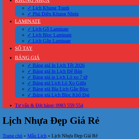
KHUNG NHỰA
✓ Lịch Khung Tranh
✓ Phù Điêu Khung Nhựa
LAMINATE
✓ Lịch Gỗ Laminate
✓ Lịch Bloc Laminate
✓ Lịch Gập Laminate
SỔ TAY
BẢNG GIÁ
✓ Bảng giá In Lịch Tết 2026
✓ Bảng giá In Lịch Để Bàn
✓ Bảng giá in Lịch Lò xo 7 tờ
✓ Bảng giá Lịch Lò Xo Giữa
✓ Bảng giá Bìa Lịch Gắn Bloc
✓ Bảng giá Lịch Bloc Khổ Đại
Tư vấn & Đặt hàng: 0983 559 554
Lịch Nhựa Đẹp Giá Rẻ
Trang chủ
»
Mẫu Lịch
»
Lịch Nhựa Đẹp Giá Rẻ