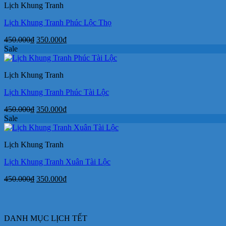
Lịch Khung Tranh
350.000₫.
Lịch Khung Tranh Phúc Lộc Thọ
Giá
Giá
450.000
₫
350.000
₫
gốc
hiện
Sale
là:
tại
450.000₫.
là:
Lịch Khung Tranh
350.000₫.
Lịch Khung Tranh Phúc Tài Lộc
Giá
Giá
450.000
₫
350.000
₫
gốc
hiện
Sale
là:
tại
450.000₫.
là:
Lịch Khung Tranh
350.000₫.
Lịch Khung Tranh Xuân Tài Lộc
Giá
Giá
450.000
₫
350.000
₫
gốc
hiện
là:
tại
450.000₫.
là:
350.000₫.
DANH MỤC LỊCH TẾT