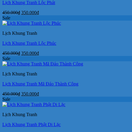
Lịch Khung Tranh Lộc Phát
Giá
Giá
450.000
₫
350.000
₫
gốc
hiện
Sale
là:
tại
450.000₫.
là:
Lịch Khung Tranh
350.000₫.
Lịch Khung Tranh Lộc Phúc
Giá
Giá
450.000
₫
350.000
₫
gốc
hiện
Sale
là:
tại
450.000₫.
là:
Lịch Khung Tranh
350.000₫.
Lịch Khung Tranh Mã Đáo Thành Công
Giá
Giá
450.000
₫
350.000
₫
gốc
hiện
Sale
là:
tại
450.000₫.
là:
Lịch Khung Tranh
350.000₫.
Lịch Khung Tranh Phật Di Lặc