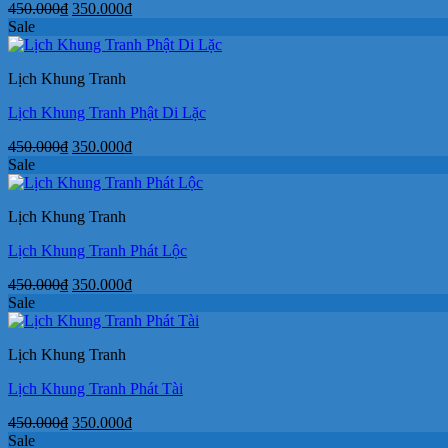
Giá
Giá
450.000
₫
350.000
₫
gốc
hiện
Sale
là:
tại
450.000₫.
là:
Lịch Khung Tranh
350.000₫.
Lịch Khung Tranh Phật Di Lặc
Giá
Giá
450.000
₫
350.000
₫
gốc
hiện
Sale
là:
tại
450.000₫.
là:
Lịch Khung Tranh
350.000₫.
Lịch Khung Tranh Phát Lộc
Giá
Giá
450.000
₫
350.000
₫
gốc
hiện
Sale
là:
tại
450.000₫.
là:
Lịch Khung Tranh
350.000₫.
Lịch Khung Tranh Phát Tài
Giá
Giá
450.000
₫
350.000
₫
gốc
hiện
Sale