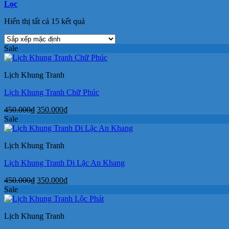
Lọc
Hiển thị tất cả 15 kết quả
Sale
Lịch Khung Tranh
Lịch Khung Tranh Chữ Phúc
Giá
Giá
450.000
₫
350.000
₫
gốc
hiện
Sale
là:
tại
450.000₫.
là:
Lịch Khung Tranh
350.000₫.
Lịch Khung Tranh Di Lặc An Khang
Giá
Giá
450.000
₫
350.000
₫
gốc
hiện
Sale
là:
tại
450.000₫.
là:
Lịch Khung Tranh
350.000₫.