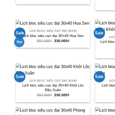
gốc
hiện
là:
tại
550.000₫.
là:
330.000₫.
LỊCH BLOC SIÊU CỰC ĐẠI 30X40
Sale
Sale
Lịch bloc siêu cực đại 30×40 Hoa Sen
LỊC
Giá
Giá
550.000
₫
330.000
₫
Lịch blo
Hot
gốc
hiện
là:
tại
550.000₫.
là:
330.000₫.
Sale
Sale
LỊCH BLOC SIÊU CỰC ĐẠI 30X40
LỊC
Lịch bloc siêu cực đại 30×40 Khởi Lộc
Lịch blo
Đầu Xuân
Giá
Giá
550.000
₫
330.000
₫
gốc
hiện
là:
tại
550.000₫.
là:
330.000₫.