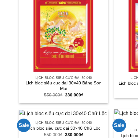
LỊCH BLOC SIÊU CỰC ĐẠI 30X40
LỊC
Lịch bloc siêu cực đại 30×40 Bảng Sơn
Lịch bloc
Mài
Giá
Giá
550.000
₫
330.000
₫
gốc
hiện
là:
tại
550.000₫.
là:
330.000₫.
LỊCH BLOC SIÊU CỰC ĐẠI 30X40
Sale
Sale
Lịch bloc siêu cực đại 30×40 Chữ Lộc
LỊC
Giá
Giá
550.000
₫
330.000
₫
Lịch blo