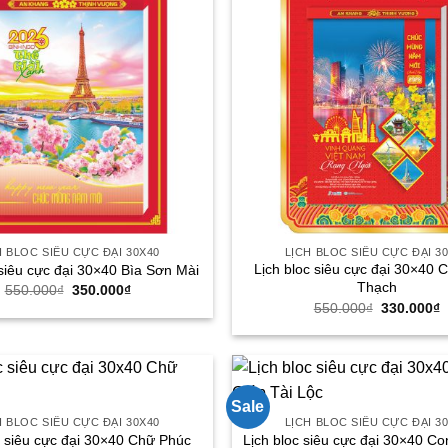
H BLOC SIÊU CỰC ĐẠI 30X40
LỊCH BLOC SIÊU CỰC ĐẠI 3
Lịch bloc siêu cực đại 30×40
 siêu cực đại 30×40 Bìa Sơn Mài
Thạch
Giá
Giá
550.000
₫
350.000
₫
gốc
hiện
Giá
G
550.000
₫
330.000
₫
là:
tại
gốc
h
550.000₫.
là:
là:
t
350.000₫.
550.000₫.
l
3
Sale
H BLOC SIÊU CỰC ĐẠI 30X40
LỊCH BLOC SIÊU CỰC ĐẠI 3
Lịch bloc siêu cực đại 30×40 Co
c siêu cực đại 30×40 Chữ Phúc