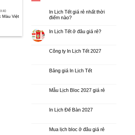
0X40
In Lịch Tết giá rẻ nhất thời
c Màu Việt
điểm nào?
Không
iá
có
In Lịch Tết ở đâu giá rẻ?
iện
bình
luận
ại
Không
ở
à:
có
In
30.000₫.
bình
Lịch
luận
Công ty In Lịch Tết 2027
Tết
ở
giá
In
Không
rẻ
Lịch
có
nhất
Tết
bình
thời
ở
luận
Bảng giá In Lịch Tết
điểm
đâu
ở
nào?
giá
Công
Không
rẻ?
ty
có
In
bình
Lịch
luận
Mẫu Lịch Bloc 2027 giá rẻ
Tết
ở
2027
Bảng
Không
giá
có
In
bình
Lịch
luận
In Lịch Để Bàn 2027
Tết
ở
Mẫu
Không
Lịch
có
Bloc
bình
2027
luận
Mua lịch bloc ở đâu giá rẻ
giá
ở