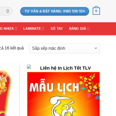
0
TƯ VẤN & ĐẶT HÀNG: 0983 559 554
G NHỰA
LAMINATE
SỔ TAY
BẢNG GIÁ
 cả 16 kết quả