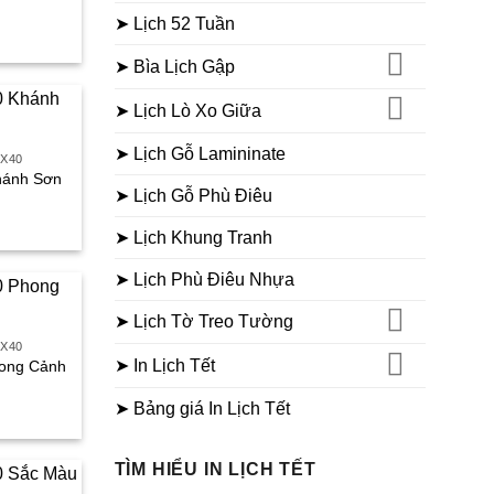
➤ Lịch 52 Tuần
iá
iện
ại
➤ Bìa Lịch Gập
à:
30.000₫.
➤ Lịch Lò Xo Giữa
➤ Lịch Gỗ Lamininate
0X40
Khánh Sơn
➤ Lịch Gỗ Phù Điêu
iá
iện
➤ Lịch Khung Tranh
ại
à:
➤ Lịch Phù Điêu Nhựa
50.000₫.
➤ Lịch Tờ Treo Tường
0X40
➤ In Lịch Tết
hong Cảnh
iá
➤ Bảng giá In Lịch Tết
iện
ại
à:
TÌM HIỂU IN LỊCH TẾT
30.000₫.