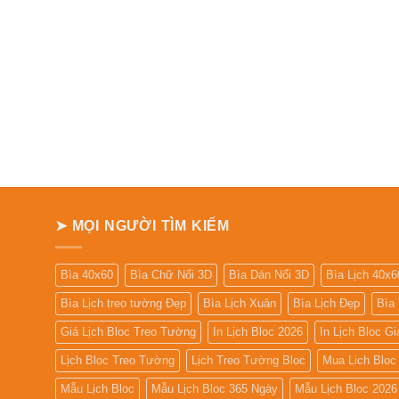
➤ MỌI NGƯỜI TÌM KIẾM
Bìa 40x60
Bìa Chữ Nổi 3D
Bìa Dán Nổi 3D
Bìa Lịch 40x6
Bìa Lịch treo tường Đẹp
Bìa Lịch Xuân
Bìa Lịch Đẹp
Bìa
Giá Lịch Bloc Treo Tường
In Lịch Bloc 2026
In Lịch Bloc G
Lịch Bloc Treo Tường
Lịch Treo Tường Bloc
Mua Lich Bloc
Mẫu Lịch Bloc
Mẫu Lịch Bloc 365 Ngày
Mẫu Lịch Bloc 2026