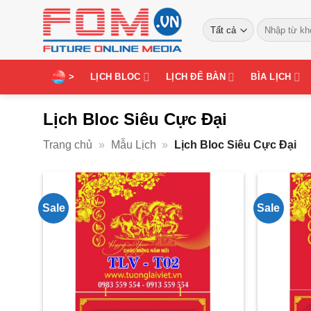
Bỏ
Tìm
qua
kiếm:
nội
dung
>
LỊCH BLOC
LỊCH ĐỂ BÀN
BÌA LỊCH
Lịch Bloc Siêu Cực Đại
Trang chủ
»
Mẫu Lịch
»
Lịch Bloc Siêu Cực Đại
Sale
Sale