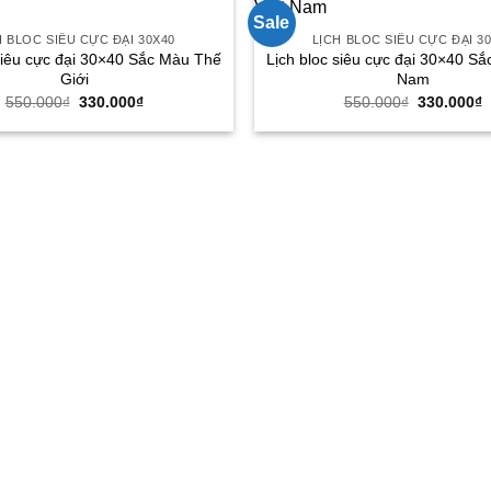
Sale
H BLOC SIÊU CỰC ĐẠI 30X40
LỊCH BLOC SIÊU CỰC ĐẠI 3
 siêu cực đại 30×40 Sắc Màu Thế
Lịch bloc siêu cực đại 30×40 Sắ
Giới
Nam
Giá
Giá
Giá
G
550.000
₫
330.000
₫
550.000
₫
330.000
₫
gốc
hiện
gốc
h
là:
tại
là:
t
550.000₫.
là:
550.000₫.
l
330.000₫.
3