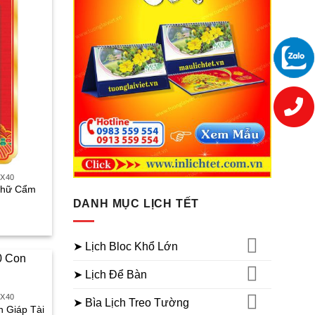
0X40
 Chữ Cẩm
DANH MỤC LỊCH TẾT
iá
iện
ại
à:
➤ Lịch Bloc Khổ Lớn
30.000₫.
➤ Lịch Để Bàn
0X40
➤ Bìa Lịch Treo Tường
n Giáp Tài