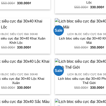
Lộc
Giá
Giá
550.000
₫
330.000
₫
gốc
hiện
Giá
G
550.000
₫
330.000
₫
là:
tại
gốc
h
550.000₫.
là:
là:
t
330.000₫.
550.000₫.
l
3
Sale
H BLOC SIÊU CỰC ĐẠI 30X40
LỊCH BLOC SIÊU CỰC ĐẠI 3
c siêu cực đại 30×40 Khai Xuân
Lịch bloc siêu cực đại 30×40 
Khởi Lộc
Mài
Giá
Giá
Giá
G
550.000
₫
330.000
₫
550.000
₫
350.000
₫
gốc
hiện
gốc
h
là:
tại
là:
t
550.000₫.
là:
550.000₫.
l
330.000₫.
3
Sale
H BLOC SIÊU CỰC ĐẠI 30X40
LỊCH BLOC SIÊU CỰC ĐẠI 3
c siêu cực đại 30×40 Lộc Khai
Lịch bloc siêu cực đại 30×40 P
Xuân
Thế Giới
Giá
Giá
Giá
G
550.000
₫
330.000
₫
550.000
₫
330.000
₫
gốc
hiện
gốc
h
là:
tại
là:
t
550.000₫.
là:
550.000₫.
l
330.000₫.
3