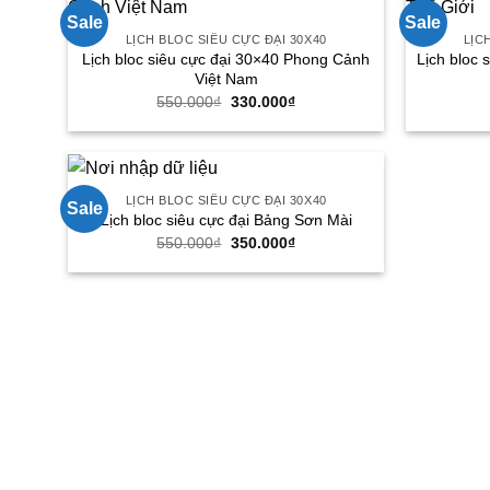
Sale
Sale
LỊCH BLOC SIÊU CỰC ĐẠI 30X40
LỊC
Lịch bloc siêu cực đại 30×40 Phong Cảnh
Lịch bloc
Việt Nam
Giá
Giá
550.000
₫
330.000
₫
gốc
hiện
là:
tại
550.000₫.
là:
330.000₫.
LỊCH BLOC SIÊU CỰC ĐẠI 30X40
Sale
Lịch bloc siêu cực đại Bảng Sơn Mài
Giá
Giá
550.000
₫
350.000
₫
gốc
hiện
là:
tại
550.000₫.
là:
350.000₫.