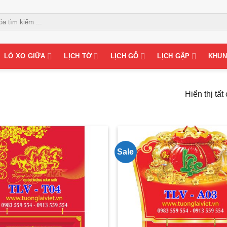
LÒ XO GIỮA
LỊCH TỜ
LỊCH GỖ
LỊCH GẬP
KHUN
Hiển thị tất
Sale