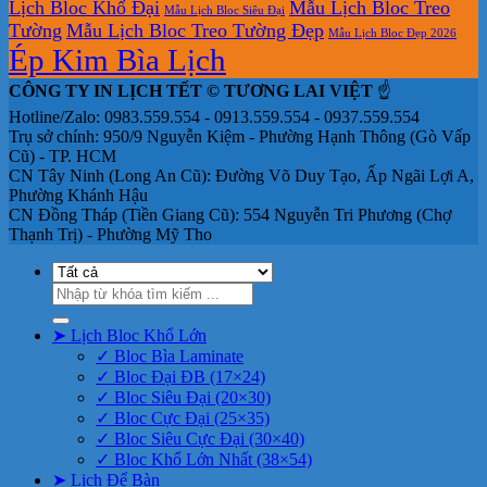
Lịch Bloc Khổ Đại
Mẫu Lịch Bloc Treo
Mẫu Lịch Bloc Siêu Đại
Tường
Mẫu Lịch Bloc Treo Tường Đẹp
Mẫu Lịch Bloc Đẹp 2026
Ép Kim Bìa Lịch
CÔNG TY IN LỊCH TẾT © TƯƠNG LAI VIỆT
☝️
Hotline/Zalo: 0983.559.554 - 0913.559.554 - 0937.559.554
Trụ sở chính: 950/9 Nguyễn Kiệm - Phường Hạnh Thông (Gò Vấp
Cũ) - TP. HCM
CN Tây Ninh (Long An Cũ): Đường Võ Duy Tạo, Ấp Ngãi Lợi A,
Phường Khánh Hậu
CN Đồng Tháp (Tiền Giang Cũ): 554 Nguyễn Tri Phương (Chợ
Thạnh Trị) - Phường Mỹ Tho
Tìm
kiếm:
➤ Lịch Bloc Khổ Lớn
✓ Bloc Bìa Laminate
✓ Bloc Đại ĐB (17×24)
✓ Bloc Siêu Đại (20×30)
✓ Bloc Cực Đại (25×35)
✓ Bloc Siêu Cực Đại (30×40)
✓ Bloc Khổ Lớn Nhất (38×54)
➤ Lịch Để Bàn