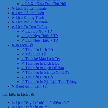
✓ Lò Xo Giữa Dán Chữ Nổi
➤ Lịch Gỗ Lamininate
➤ Lịch Gỗ Phù Điêu
➤ Lịch Khung Tranh
➤ Lịch Phù Điêu Nhựa
➤ Lịch Tờ Treo Tường
✓ Lịch Lò Xo 7 Tờ
✓ Lịch Nẹp Thiếc 5 Tờ
✓ Lịch Nẹp Thiếc 7 Tờ
➤ In Lịch Tết
✓ Tìm hiểu Lịch Tết
✓ Mẫu Lịch Tết
✓ Thiết kế Mẫu Lịch Tết
✓ Tìm hiểu In Lịch Bloc
✓ Tìm hiểu In Lịch Để Bàn
✓ Tìm hiểu In Bìa Lò Xo Giữa
✓ Tìm hiểu Lịch Gỗ
✓ Tìm hiểu In Bìa Lịch Treo Tường
➤ Bảng giá In Lịch Tết
Tìm hiểu In Lịch Tết
Không
In Lịch Tết giá rẻ nhất thời điểm nào?
Không
có
In Lịch Tết ở đâu giá rẻ?