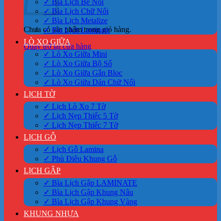
✓ Bìa Lịch Bế Nổi
✓ Bìa Lịch Chữ Nổi
✓ Bìa Lịch Metalize
Chưa có sản phẩm trong giỏ hàng.
✓ Bìa Lịch Laminate
LÒ XO GIỮA
Quay trở lại cửa hàng
✓ Lò Xo Giữa Mini
✓ Lò Xo Giữa Bộ Số
✓ Lò Xo Giữa Gắn Bloc
✓ Lò Xo Giữa Dán Chữ Nổi
LỊCH TỜ
✓ Lịch Lò Xo 7 Tờ
✓ Lịch Nẹp Thiếc 5 Tờ
✓ Lịch Nẹp Thiếc 7 Tờ
LỊCH GỖ
✓ Lịch Gỗ Lamina
✓ Phù Điêu Khung Gỗ
LỊCH GẬP
✓ Bìa Lịch Gập LAMINATE
✓ Bìa Lịch Gập Khung Nâu
✓ Bìa Lịch Gập Khung Vàng
KHUNG NHỰA