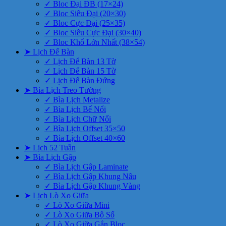
✓ Bloc Đại ĐB (17×24)
✓ Bloc Siêu Đại (20×30)
✓ Bloc Cực Đại (25×35)
✓ Bloc Siêu Cực Đại (30×40)
✓ Bloc Khổ Lớn Nhất (38×54)
➤ Lịch Để Bàn
✓ Lịch Để Bàn 13 Tờ
✓ Lịch Để Bàn 15 Tờ
✓ Lịch Để Bàn Đứng
➤ Bìa Lịch Treo Tường
✓ Bìa Lịch Metalize
✓ Bìa Lịch Bế Nổi
✓ Bìa Lịch Chữ Nổi
✓ Bìa Lịch Offset 35×50
✓ Bìa Lịch Offset 40×60
➤ Lịch 52 Tuần
➤ Bìa Lịch Gập
✓ Bìa Lịch Gập Laminate
✓ Bìa Lịch Gập Khung Nâu
✓ Bìa Lịch Gập Khung Vàng
➤ Lịch Lò Xo Giữa
✓ Lò Xo Giữa Mini
✓ Lò Xo Giữa Bộ Số
✓ Lò Xo Giữa Gắn Bloc