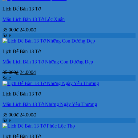
35.000₫.
là:
Lịch Để Bàn 13 Tờ
24.000₫.
Mẫu Lịch Bàn 13 Tờ Lộc Xuân
Giá
Giá
35.000
₫
24.000
₫
gốc
hiện
Sale
là:
tại
35.000₫.
là:
Lịch Để Bàn 13 Tờ
24.000₫.
Mẫu Lịch Bàn 13 Tờ Những Con Đường Đẹp
Giá
Giá
35.000
₫
24.000
₫
gốc
hiện
Sale
là:
tại
35.000₫.
là:
Lịch Để Bàn 13 Tờ
24.000₫.
Mẫu Lịch Bàn 13 Tờ Những Ngày Yêu Thương
Giá
Giá
35.000
₫
24.000
₫
gốc
hiện
Sale
là:
tại
35.000₫.
là:
Lịch Để Bàn 13 Tờ
24.000₫.