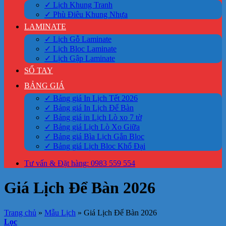
✓ Lịch Khung Tranh
✓ Phù Điêu Khung Nhựa
LAMINATE
✓ Lịch Gỗ Laminate
✓ Lịch Bloc Laminate
✓ Lịch Gập Laminate
SỔ TAY
BẢNG GIÁ
✓ Bảng giá In Lịch Tết 2026
✓ Bảng giá In Lịch Để Bàn
✓ Bảng giá in Lịch Lò xo 7 tờ
✓ Bảng giá Lịch Lò Xo Giữa
✓ Bảng giá Bìa Lịch Gắn Bloc
✓ Bảng giá Lịch Bloc Khổ Đại
Tư vấn & Đặt hàng: 0983 559 554
Giá Lịch Để Bàn 2026
Trang chủ
»
Mẫu Lịch
»
Giá Lịch Để Bàn 2026
Lọc