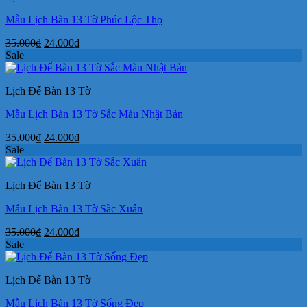
Mẫu Lịch Bàn 13 Tờ Phúc Lộc Thọ
Giá
Giá
35.000
₫
24.000
₫
gốc
hiện
Sale
là:
tại
35.000₫.
là:
Lịch Để Bàn 13 Tờ
24.000₫.
Mẫu Lịch Bàn 13 Tờ Sắc Màu Nhật Bản
Giá
Giá
35.000
₫
24.000
₫
gốc
hiện
Sale
là:
tại
35.000₫.
là:
Lịch Để Bàn 13 Tờ
24.000₫.
Mẫu Lịch Bàn 13 Tờ Sắc Xuân
Giá
Giá
35.000
₫
24.000
₫
gốc
hiện
Sale
là:
tại
35.000₫.
là:
Lịch Để Bàn 13 Tờ
24.000₫.
Mẫu Lịch Bàn 13 Tờ Sống Đẹp