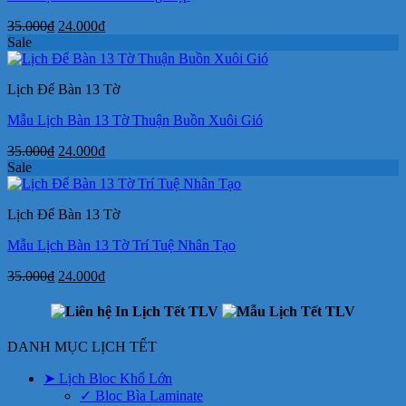
Giá
Giá
35.000
₫
24.000
₫
gốc
hiện
Sale
là:
tại
35.000₫.
là:
Lịch Để Bàn 13 Tờ
24.000₫.
Mẫu Lịch Bàn 13 Tờ Thuận Buồn Xuôi Gió
Giá
Giá
35.000
₫
24.000
₫
gốc
hiện
Sale
là:
tại
35.000₫.
là:
Lịch Để Bàn 13 Tờ
24.000₫.
Mẫu Lịch Bàn 13 Tờ Trí Tuệ Nhân Tạo
Giá
Giá
35.000
₫
24.000
₫
gốc
hiện
là:
tại
35.000₫.
là:
24.000₫.
DANH MỤC LỊCH TẾT
➤ Lịch Bloc Khổ Lớn
✓ Bloc Bìa Laminate