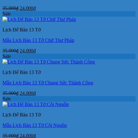
Giá
Giá
35.000
₫
24.000
₫
gốc
hiện
Sale
là:
tại
35.000₫.
là:
Lịch Để Bàn 13 Tờ
24.000₫.
Mẫu Lịch Bàn 13 Tờ Chữ Thư Pháp
Giá
Giá
35.000
₫
24.000
₫
gốc
hiện
Sale
là:
tại
35.000₫.
là:
Lịch Để Bàn 13 Tờ
24.000₫.
Mẫu Lịch Bàn 13 Tờ Chung Sức Thành Công
Giá
Giá
35.000
₫
24.000
₫
gốc
hiện
Sale
là:
tại
35.000₫.
là:
Lịch Để Bàn 13 Tờ
24.000₫.
Mẫu Lịch Bàn 13 Tờ Cội Nguồn
Giá
Giá
35.000
₫
24.000
₫