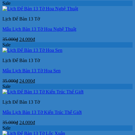
gốc
hiện
Sale
là:
tại
35.000₫.
là:
Lịch Để Bàn 13 Tờ
24.000₫.
Mẫu Lịch Bàn 13 Tờ Hoa Nghệ Thuật
Giá
Giá
35.000
₫
24.000
₫
gốc
hiện
Sale
là:
tại
35.000₫.
là:
Lịch Để Bàn 13 Tờ
24.000₫.
Mẫu Lịch Bàn 13 Tờ Hoa Sen
Giá
Giá
35.000
₫
24.000
₫
gốc
hiện
Sale
là:
tại
35.000₫.
là:
Lịch Để Bàn 13 Tờ
24.000₫.
Mẫu Lịch Bàn 13 Tờ Kiến Trúc Thế Giới
Giá
Giá
35.000
₫
24.000
₫
gốc
hiện
Sale
là:
tại