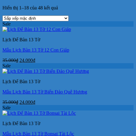
Hiển thị 1–18 của 48 kết quả
Sale
Lịch Để Bàn 13 Tờ
Mẫu Lịch Bàn 13 Tờ 12 Con Giáp
Giá
Giá
35.000
₫
24.000
₫
gốc
hiện
Sale
là:
tại
35.000₫.
là:
Lịch Để Bàn 13 Tờ
24.000₫.
Mẫu Lịch Bàn 13 Tờ Biển Đảo Quê Hương
Giá
Giá
35.000
₫
24.000
₫
gốc
hiện
Sale
là:
tại
35.000₫.
là:
Lịch Để Bàn 13 Tờ
24.000₫.
Mẫu Lịch Bàn 13 Tờ Bonsai Tài Lộc