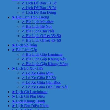
✓ Lịch Để Bàn 13 Tờ
✓ Lịch Để Bàn 15 Tờ
✓ Lịch Để Bàn Đứng
➤ Bìa Lịch Treo Tường
✓ Bìa Lịch Metalize
✓ Bìa Lịch Bế Nổi
✓ Bìa Lịch Chữ Nổi
✓ Bìa Lịch Offset 35×50
✓ Bìa Lịch Offset 40×60
➤ Lịch 52 Tuần
➤ Bìa Lịch Gập
✓ Bìa Lịch Gập Laminate
✓ Bìa Lịch Gập Khung Nâu
✓ Bìa Lịch Gập Khung Vàng
➤ Lịch Lò Xo Giữa
✓ Lò Xo Giữa Mini
✓ Lò Xo Giữa Bộ Số
✓ Lò Xo Giữa Gắn Bloc
✓ Lò Xo Giữa Dán Chữ Nổi
➤ Lịch Gỗ Lamininate
➤ Lịch Gỗ Phù Điêu
➤ Lịch Khung Tranh
➤ Lịch Phù Điêu Nhựa