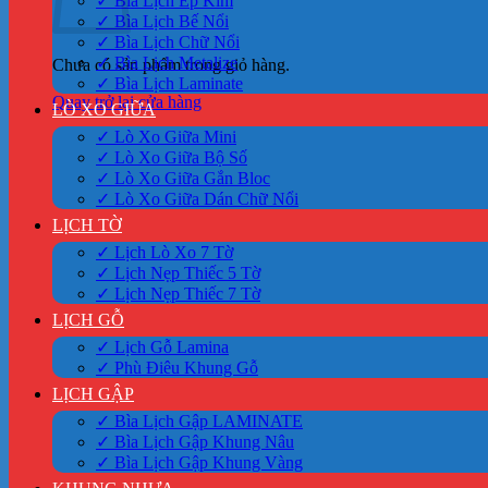
✓ Bìa Lịch Ép Kim
✓ Bìa Lịch Bế Nổi
✓ Bìa Lịch Chữ Nổi
✓ Bìa Lịch Metalize
Chưa có sản phẩm trong giỏ hàng.
✓ Bìa Lịch Laminate
Quay trở lại cửa hàng
LÒ XO GIỮA
✓ Lò Xo Giữa Mini
✓ Lò Xo Giữa Bộ Số
✓ Lò Xo Giữa Gắn Bloc
✓ Lò Xo Giữa Dán Chữ Nổi
LỊCH TỜ
✓ Lịch Lò Xo 7 Tờ
✓ Lịch Nẹp Thiếc 5 Tờ
✓ Lịch Nẹp Thiếc 7 Tờ
LỊCH GỖ
✓ Lịch Gỗ Lamina
✓ Phù Điêu Khung Gỗ
LỊCH GẬP
✓ Bìa Lịch Gập LAMINATE
✓ Bìa Lịch Gập Khung Nâu
✓ Bìa Lịch Gập Khung Vàng