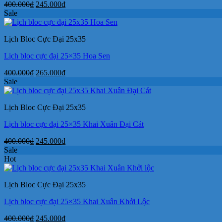
Giá
Giá
400.000
₫
245.000
₫
gốc
hiện
Sale
là:
tại
400.000₫.
là:
Lịch Bloc Cực Đại 25x35
245.000₫.
Lịch bloc cực đại 25×35 Hoa Sen
Giá
Giá
400.000
₫
265.000
₫
gốc
hiện
Sale
là:
tại
400.000₫.
là:
Lịch Bloc Cực Đại 25x35
265.000₫.
Lịch bloc cực đại 25×35 Khai Xuân Đại Cát
Giá
Giá
400.000
₫
245.000
₫
gốc
hiện
Sale
là:
tại
Hot
400.000₫.
là:
245.000₫.
Lịch Bloc Cực Đại 25x35
Lịch bloc cực đại 25×35 Khai Xuân Khởi Lộc
Giá
Giá
400.000
₫
245.000
₫