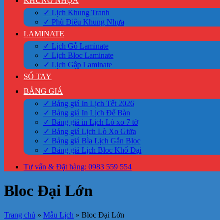
KHUNG NHỰA
✓ Lịch Khung Tranh
✓ Phù Điêu Khung Nhựa
LAMINATE
✓ Lịch Gỗ Laminate
✓ Lịch Bloc Laminate
✓ Lịch Gập Laminate
SỔ TAY
BẢNG GIÁ
✓ Bảng giá In Lịch Tết 2026
✓ Bảng giá In Lịch Để Bàn
✓ Bảng giá in Lịch Lò xo 7 tờ
✓ Bảng giá Lịch Lò Xo Giữa
✓ Bảng giá Bìa Lịch Gắn Bloc
✓ Bảng giá Lịch Bloc Khổ Đại
Tư vấn & Đặt hàng: 0983 559 554
Bloc Đại Lớn
Trang chủ
»
Mẫu Lịch
»
Bloc Đại Lớn