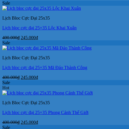
gốc
hiện
Sale
là:
tại
400.000₫.
là:
Lịch Bloc Cực Đại 25x35
245.000₫.
Lịch bloc cực đại 25×35 Lộc Khai Xuân
Giá
Giá
400.000
₫
245.000
₫
gốc
hiện
Sale
là:
tại
400.000₫.
là:
Lịch Bloc Cực Đại 25x35
245.000₫.
Lịch bloc cực đại 25×35 Mã Đáo Thành Công
Giá
Giá
400.000
₫
245.000
₫
gốc
hiện
Sale
là:
tại
Hot
400.000₫.
là:
245.000₫.
Lịch Bloc Cực Đại 25x35
Lịch bloc cực đại 25×35 Phong Cảnh Thế Giới
Giá
Giá
400.000
₫
245.000
₫
gốc
hiện
Sale