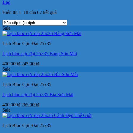
Lọc
Hiển thị 1–18 của 67 kết quả
Sale
Lịch Bloc Cực Đại 25x35
Lịch bloc cực đại 25×35 Bảng Sơn Mài
Giá
Giá
400.000
₫
245.000
₫
gốc
hiện
Sale
là:
tại
400.000₫.
là:
Lịch Bloc Cực Đại 25x35
245.000₫.
Lịch bloc cực đại 25×35 Bìa Sơn Mài
Giá
Giá
400.000
₫
265.000
₫
gốc
hiện
Sale
là:
tại
400.000₫.
là:
Lịch Bloc Cực Đại 25x35
265.000₫.