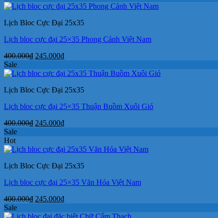
là:
tại
400.000₫.
là:
Lịch Bloc Cực Đại 25x35
245.000₫.
Lịch bloc cực đại 25×35 Phong Cảnh Việt Nam
Giá
Giá
400.000
₫
245.000
₫
gốc
hiện
Sale
là:
tại
400.000₫.
là:
Lịch Bloc Cực Đại 25x35
245.000₫.
Lịch bloc cực đại 25×35 Thuận Buồm Xuôi Gió
Giá
Giá
400.000
₫
245.000
₫
gốc
hiện
Sale
là:
tại
Hot
400.000₫.
là:
245.000₫.
Lịch Bloc Cực Đại 25x35
Lịch bloc cực đại 25×35 Văn Hóa Việt Nam
Giá
Giá
400.000
₫
245.000
₫
gốc
hiện
Sale
là:
tại