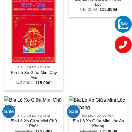
Lộc
Giá
Giá
145.000
₫
115.000
₫
gốc
hiện
là:
tại
145.000₫.
là:
115.000
BÌA LỊCH LÒ XO MINI
Bìa Lò Xo Giữa Mini Cây
Mai
Giá
Giá
145.000
₫
115.000
₫
gốc
hiện
là:
tại
145.000₫.
là:
115.000₫.
Sale
Sale
BÌA LỊCH LÒ XO MINI
BÌA LỊCH LÒ XO MINI
Bìa Lò Xo Giữa Mini Chữ
Bìa Lò Xo Giữa Mini Lộc An
Phúc
Khang
Giá
Giá
Giá
Giá
145.000
₫
115.000
₫
145.000
₫
115.000
₫