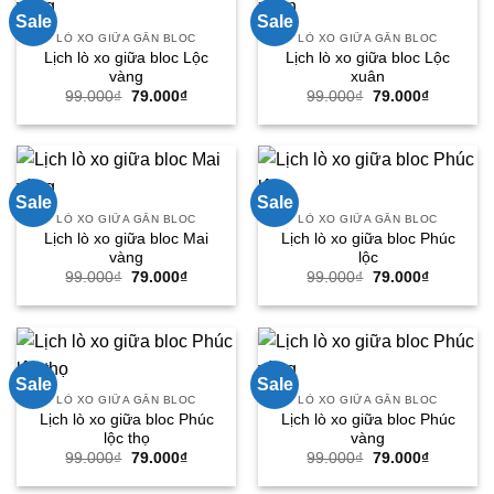
Sale
Sale
LÒ XO GIỮA GẮN BLOC
LÒ XO GIỮA GẮN BLOC
Lịch lò xo giữa bloc Lộc
Lịch lò xo giữa bloc Lộc
vàng
xuân
Giá
Giá
Giá
Giá
99.000
₫
79.000
₫
99.000
₫
79.000
₫
gốc
hiện
gốc
hiện
là:
tại
là:
tại
99.000₫.
là:
99.000₫.
là:
79.000₫.
79.000₫.
Sale
Sale
LÒ XO GIỮA GẮN BLOC
LÒ XO GIỮA GẮN BLOC
Lịch lò xo giữa bloc Mai
Lịch lò xo giữa bloc Phúc
vàng
lộc
Giá
Giá
Giá
Giá
99.000
₫
79.000
₫
99.000
₫
79.000
₫
gốc
hiện
gốc
hiện
là:
tại
là:
tại
99.000₫.
là:
99.000₫.
là:
79.000₫.
79.000₫.
Sale
Sale
LÒ XO GIỮA GẮN BLOC
LÒ XO GIỮA GẮN BLOC
Lịch lò xo giữa bloc Phúc
Lịch lò xo giữa bloc Phúc
lộc thọ
vàng
Giá
Giá
Giá
Giá
99.000
₫
79.000
₫
99.000
₫
79.000
₫
gốc
hiện
gốc
hiện
là:
tại
là:
tại