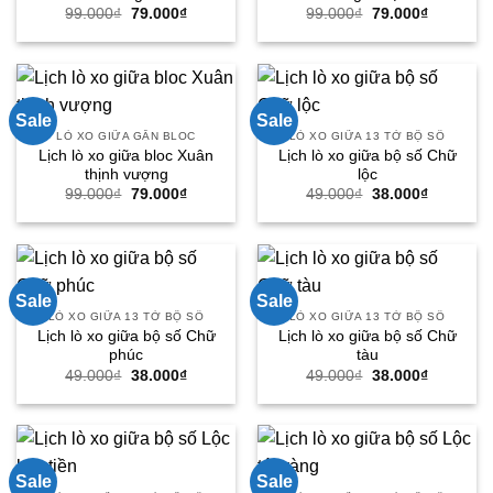
Giá
Giá
Giá
Giá
99.000
₫
79.000
₫
99.000
₫
79.000
₫
gốc
hiện
gốc
hiện
là:
tại
là:
tại
99.000₫.
là:
99.000₫.
là:
79.000₫.
79.000₫.
Sale
Sale
LÒ XO GIỮA GẮN BLOC
LÒ XO GIỮA 13 TỜ BỘ SỐ
Lịch lò xo giữa bloc Xuân
Lịch lò xo giữa bộ số Chữ
thịnh vượng
lộc
Giá
Giá
Giá
Giá
99.000
₫
79.000
₫
49.000
₫
38.000
₫
gốc
hiện
gốc
hiện
là:
tại
là:
tại
99.000₫.
là:
49.000₫.
là:
79.000₫.
38.000₫.
Sale
Sale
LÒ XO GIỮA 13 TỜ BỘ SỐ
LÒ XO GIỮA 13 TỜ BỘ SỐ
Lịch lò xo giữa bộ số Chữ
Lịch lò xo giữa bộ số Chữ
phúc
tàu
Giá
Giá
Giá
Giá
49.000
₫
38.000
₫
49.000
₫
38.000
₫
gốc
hiện
gốc
hiện
là:
tại
là:
tại
49.000₫.
là:
49.000₫.
là:
38.000₫.
38.000₫.
Sale
Sale