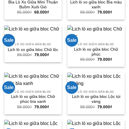
Bìa Lò Xo Giữa Mini Thuận
Lịch lò xo giữa bloc Bìa màu
Buồm Xuôi Gió
xanh
Giá
Giá
Giá
Giá
85.000
₫
68.000
₫
99.000
₫
79.000
₫
gốc
hiện
gốc
hiện
là:
tại
là:
tại
85.000₫.
là:
99.000₫.
là:
68.000₫.
79.000₫.
Sale
Sale
LÒ XO GIỮA GẮN BLOC
LÒ XO GIỮA GẮN BLOC
Lịch lò xo giữa bloc Chữ
Lịch lò xo giữa bloc Chữ lộc
phúc
Giá
Giá
99.000
₫
79.000
₫
gốc
hiện
Giá
Giá
99.000
₫
79.000
₫
là:
tại
gốc
hiện
99.000₫.
là:
là:
tại
79.000₫.
99.000₫.
là:
79.000₫.
Sale
Sale
LÒ XO GIỮA GẮN BLOC
LÒ XO GIỮA GẮN BLOC
Lịch lò xo giữa bloc Chữ
Lịch lò xo giữa bloc Lộc túi
phúc bìa xanh
vàng
Giá
Giá
Giá
Giá
99.000
₫
79.000
₫
99.000
₫
79.000
₫
gốc
hiện
gốc
hiện
là:
tại
là:
tại
99.000₫.
là:
99.000₫.
là:
79.000₫.
79.000₫.