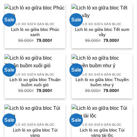
99.000₫.
là:
99.000₫.
là:
79.000₫.
79.000₫.
Sale
Sale
LÒ XO GIỮA GẮN BLOC
LÒ XO GIỮA GẮN BLOC
Lịch lò xo giữa bloc Phúc
Lịch lò xo giữa bloc Tết sum
xanh
vầy
Giá
Giá
Giá
Giá
99.000
₫
79.000
₫
99.000
₫
79.000
₫
gốc
hiện
gốc
hiện
là:
tại
là:
tại
99.000₫.
là:
99.000₫.
là:
79.000₫.
79.000₫.
Sale
Sale
LÒ XO GIỮA GẮN BLOC
LÒ XO GIỮA GẮN BLOC
Lịch lò xo giữa bloc Thuận
Lịch lò xo giữa bloc Thuyền
buồm xuôi gió
buồm như ý
Giá
Giá
Giá
Giá
99.000
₫
79.000
₫
99.000
₫
79.000
₫
gốc
hiện
gốc
hiện
là:
tại
là:
tại
99.000₫.
là:
99.000₫.
là:
79.000₫.
79.000₫.
Sale
Sale
LÒ XO GIỮA GẮN BLOC
LÒ XO GIỮA GẮN BLOC
Lịch lò xo giữa bloc Túi
Lịch lò xo giữa bloc Túi
vàng
vàng tài lộc