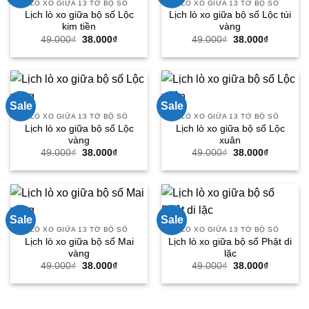
LÒ XO GIỮA 13 TỜ BỘ SỐ
LÒ XO GIỮA 13 TỜ BỘ SỐ
Lịch lò xo giữa bộ số Lộc
Lịch lò xo giữa bộ số Lộc túi
kim tiền
vàng
Giá
Giá
Giá
Giá
49.000
₫
38.000
₫
49.000
₫
38.000
₫
gốc
hiện
gốc
hiện
là:
tại
là:
tại
49.000₫.
là:
49.000₫.
là:
38.000₫.
38.000₫.
Sale
Sale
LÒ XO GIỮA 13 TỜ BỘ SỐ
LÒ XO GIỮA 13 TỜ BỘ SỐ
Lịch lò xo giữa bộ số Lộc
Lịch lò xo giữa bộ số Lộc
vàng
xuân
Giá
Giá
Giá
Giá
49.000
₫
38.000
₫
49.000
₫
38.000
₫
gốc
hiện
gốc
hiện
là:
tại
là:
tại
49.000₫.
là:
49.000₫.
là:
38.000₫.
38.000₫.
Sale
Sale
LÒ XO GIỮA 13 TỜ BỘ SỐ
LÒ XO GIỮA 13 TỜ BỘ SỐ
Lịch lò xo giữa bộ số Mai
Lịch lò xo giữa bộ số Phật di
vàng
lặc
Giá
Giá
Giá
Giá
49.000
₫
38.000
₫
49.000
₫
38.000
₫
gốc
hiện
gốc
hiện
là:
tại
là:
tại
49.000₫.
là:
49.000₫.
là:
38.000₫.
38.000₫.