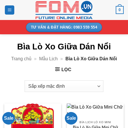
Bỏ
0
qua
nội
dung
TƯ VẤN & ĐẶT HÀNG: 0983 559 554
Bìa Lò Xo Giữa Dán Nổi
Trang chủ
»
Mẫu Lịch
»
Bìa Lò Xo Giữa Dán Nổi
LỌC
Sale
Sale
BÌA LỊCH LÒ XO MINI
Bìa Lò Xo Giữa Mini Chữ