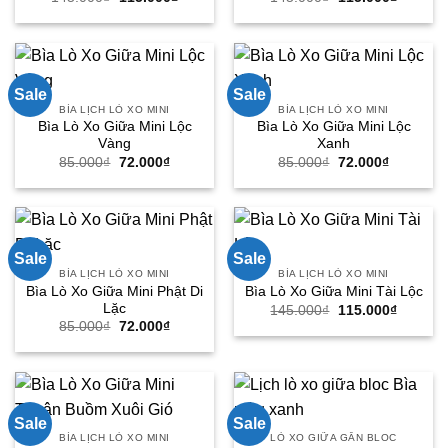
gốc
hiện
gốc
hiện
là:
tại
là:
tại
145.000₫.
là:
145.000₫.
là:
115.000₫.
115.000
Sale
Sale
BÌA LỊCH LÒ XO MINI
BÌA LỊCH LÒ XO MINI
Bìa Lò Xo Giữa Mini Lộc
Bìa Lò Xo Giữa Mini Lộc
Vàng
Xanh
Giá
Giá
Giá
Giá
85.000
₫
72.000
₫
85.000
₫
72.000
₫
gốc
hiện
gốc
hiện
là:
tại
là:
tại
85.000₫.
là:
85.000₫.
là:
72.000₫.
72.000₫.
Sale
Sale
BÌA LỊCH LÒ XO MINI
BÌA LỊCH LÒ XO MINI
Bìa Lò Xo Giữa Mini Phật Di
Bìa Lò Xo Giữa Mini Tài Lộc
Lặc
Giá
Giá
145.000
₫
115.000
₫
gốc
hiện
Giá
Giá
85.000
₫
72.000
₫
là:
tại
gốc
hiện
145.000₫.
là:
là:
tại
115.000
85.000₫.
là:
72.000₫.
Sale
Sale
BÌA LỊCH LÒ XO MINI
LÒ XO GIỮA GẮN BLOC